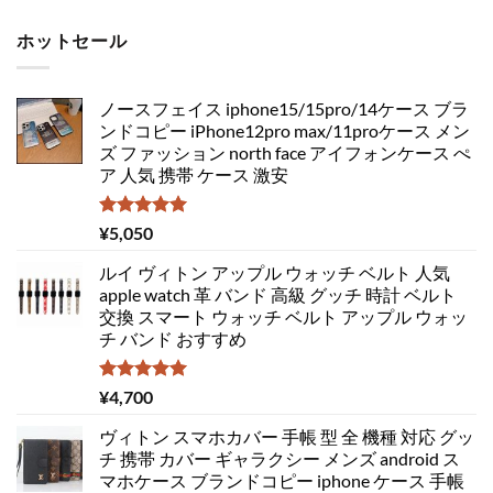
ホットセール
ノースフェイス iphone15/15pro/14ケース ブラ
ンドコピー iPhone12pro max/11proケース メン
ズ ファッション north face アイフォンケース ぺ
ア 人気 携帯 ケース 激安
5段階中
¥
5,050
5.00
の評価
ルイ ヴィトン アップル ウォッチ ベルト 人気
apple watch 革 バンド 高級 グッチ 時計 ベルト
交換 スマート ウォッチ ベルト アップル ウォッ
チ バンド おすすめ
5段階中
¥
4,700
5.00
の評価
ヴィトン スマホカバー 手帳 型 全 機種 対応 グッ
チ 携帯 カバー ギャラクシー メンズ android ス
マホケース ブランドコピー iphone ケース 手帳