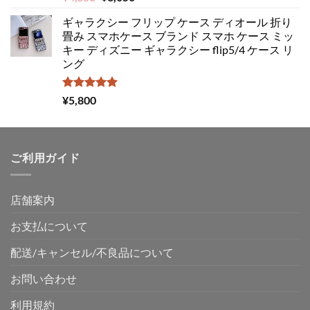
5.00
の評価
の
在
ギャラクシー フリップ ケース ディオール 折り
価
の
畳み スマホケース ブランド スマホ ケース ミッ
格
価
キー ディズニー ギャラクシー flip5/4 ケース リ
は
格
ング
¥4,850
は
で
¥3,050
し
で
5段階中
¥
5,800
5.00
の評価
た。
す。
ご利用ガイド
店舗案内
お支払について
配送/キャンセル/不良品について
お問い合わせ
利用規約