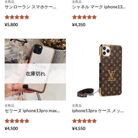
全商品
全商品
サンローラン スマホケース 手帳型 全機種対応 安い YSL アンドロイドケース おしゃれ galaxy カバーケース スライド式 Saint Laurent スマホカバー フリーサイズ xperiaケース 人気ブランド
シャネル マーク iphone13ケース パロディiphone12pro max/12pro ケース シンプル かわいい chanel iphone11pro/11 ケース 大人っぽい アイフォンxs/xr 携帯ケース ブランド メンズ シャネル風 iphonexs max tpu カバー 安い
5段階中
5
の
5段階中
5
の
¥
5,800
¥
4,350
評価
評価
在庫切れ
全商品
全商品
セリーヌ iphone13pro max/12 ケース 新作 iphone11/11pro ケース ネックストラップ celine iphone xr ケース パロディ トリオンフロゴ アイフォン xs/xs max ケース 芸能人 レオパードプリント iphonese 第二世代ケース 可愛い ブランド
iphone13pro ケース メッキ 加工 ヴィトンパロディ アイフォン13/12/ 11 ケース おしゃれ メンズ ルイヴィトン iphoneXs/Xケース 落下防止 iphone xs max カバー 上品 vuitton スマホケース 人気
5段階中
5
の
5段階中
5
の
¥
4,500
¥
4,550
評価
評価