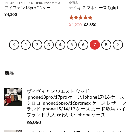
IPHONE11/11PRO/11PRO MAXケース
全商品
アイフォン13pro/12ケース コーチ iphone11pro ケース メンズ coach アイ フォン ケース11 シグネチャー柄 iphone xs max ケース ブランド 人気 iphone xr ケース シンプル iphone x ケース ペア 大人 iPhone携帯カバー 耐 衝撃
ナイキ スマホケース 鏡面 iPhone11proケース アディダス ミラー アイ フォン ケース11 韓国 nike iPhone Xs/Xs Maxケース ぺア シンプル iphone xr ケース 海外 adidas 携帯 カバー おしゃれ
¥
4,300
5段階中
元
5
の
現
¥
4,200
¥
3,650
の
在
評価
価
の
格
価
は
格
¥4,200
は
1
2
3
4
5
6
7
8
で
¥3,650
し
で
た。
す。
新品
ヴィヴィアン ウエスト ウッド
iphone18pro/17pro ケース iphone17/16 ケース
クロコ iphone16pro/16promax ケース レザー ブ
ランド iphone15/14/13 ケース カード 収納 ハイ
ブランド 大人 かわいい iphone ケース
¥
6,050