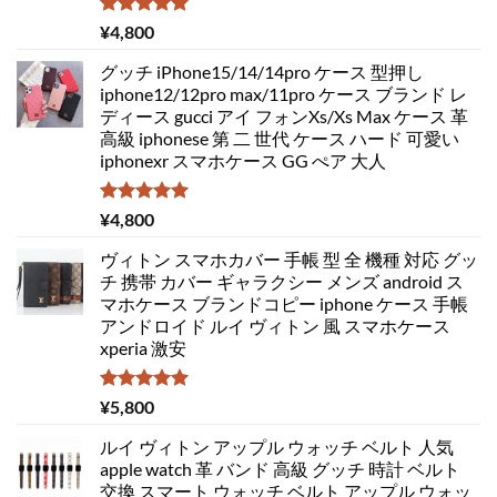
5段階中
¥
4,800
5.00
の評価
グッチ iPhone15/14/14pro ケース 型押し
iphone12/12pro max/11pro ケース ブランド レ
ディース gucci アイ フォンXs/Xs Max ケース 革
高級 iphonese 第 二 世代 ケース ハード 可愛い
iphonexr スマホケース GG ぺア 大人
5段階中
¥
4,800
5.00
の評価
ヴィトン スマホカバー 手帳 型 全 機種 対応 グッ
チ 携帯 カバー ギャラクシー メンズ android ス
マホケース ブランドコピー iphone ケース 手帳
アンドロイド ルイ ヴィトン 風 スマホケース
xperia 激安
5段階中
¥
5,800
5.00
の評価
ルイ ヴィトン アップル ウォッチ ベルト 人気
apple watch 革 バンド 高級 グッチ 時計 ベルト
交換 スマート ウォッチ ベルト アップル ウォッ