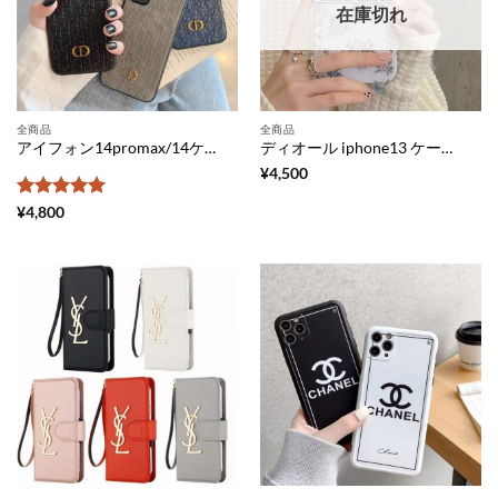
在庫切れ
全商品
全商品
アイフォン14promax/14ケース Dior アイフォン13pro/13pro max ケース パロディ ディオール iphone12/11pro カバー 型押し iphonexs/xs max ケース シンプル ペア アイフォンxr/se 携帯ケース おしゃれ 安い
ディオール iphone13 ケース 花柄 dior風 アイフォン12pro/11pro max ケース お洒落 携帯ケース iphone11 女子 DIOR iphonexs/xr/se ケース 珍しい 可愛い アイフォンxs max 保護カバー 有名人 人気
¥
4,500
5段階中
5
の
¥
4,800
評価