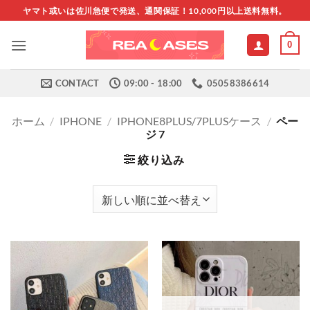
Skip
ヤマト或いは佐川急便で発送、通関保証！10,000円以上送料無料。
to
content
0
CONTACT
09:00 - 18:00
05058386614
ホーム
/
IPHONE
/
IPHONE8PLUS/7PLUSケース
/
ペー
ジ 7
絞り込み