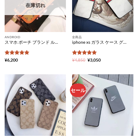
在庫切れ
ANDROID
全商品
スマホ ポーチ ブランド ルイヴィトン ショルダー バッグ レディース ヴィトン スマホケース 背面 収納 全機種対応 スマホ ポシェット 革 おすすめ
iphone xs ガラス ケース グッチ 大理石柄 iphonex ケース ブランド コピー 激安 アイ フォン8/8plus ケース メンズ gucci 携帯 カバー iphone7 頑丈 iphonexr スマホケース おすすめ
5段階中
5
の
5段階中
元
5
の
現
¥
6,200
¥
4,850
¥
3,050
の
在
評価
評価
価
の
格
価
は
格
¥4,850
は
で
¥3,050
し
で
セール
た。
す。