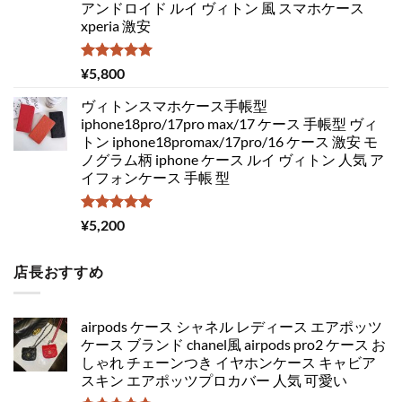
アンドロイド ルイ ヴィトン 風 スマホケース
xperia 激安
5段階中
¥
5,800
5.00
の評価
ヴィトンスマホケース手帳型
iphone18pro/17pro max/17 ケース 手帳型 ヴィ
トン iphone18promax/17pro/16 ケース 激安 モ
ノグラム柄 iphone ケース ルイ ヴィトン 人気 ア
イフォンケース 手帳 型
5段階中
¥
5,200
5.00
の評価
店長おすすめ
airpods ケース シャネル レディース エアポッツ
ケース ブランド chanel風 airpods pro2 ケース お
しゃれ チェーンつき イヤホンケース キャビア
スキン エアポッツプロカバー 人気 可愛い