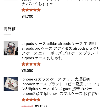
チ バンド おすすめ
5段階中
¥
4,700
5.00
の評価
高評価
airpods ケース adidas airpods ケース 半 透明
airpods pro ケース アディダス airpods pro クリ
ア ケース エアー ポッズ プロ ケース ブランド
airpods ケース おしゃれ
5段階中
¥
5,050
5.00
の評価
iphone xs ガラス ケース グッチ 大理石柄
iphonex ケース ブランド コピー 激安 アイ フォ
ン8/8plus ケース メンズ gucci 携帯 カバー
iphone7 頑丈 iphonexr スマホケース おすすめ
5段階中
元
現
¥
4,850
¥
3,050