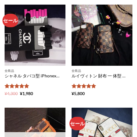
セール
全商品
全商品
シャネル タバコ型 iPhonexs/xs maxケース 激安 chanelパロディ アイフォンxケース 芸能人愛用 スマホカバー シリコン iPhone7/8 携帯ケース 煙草入れ iphone8 プラス ケース カップル
ルイヴィトン 財布 一 体型 iphone ケース メンズ 人気 アイ フォン 11pro ケース ショルダー ヴィトン風 iphone11ケース 小銭 入れ モノグラム iphone x xs ケース カード収納 iphone xr スマホケース 斜め掛け
5段階中
元
5
の
現
5段階中
5
の
¥
4,300
¥
1,980
¥
5,800
の
在
評価
評価
価
の
格
価
は
格
¥4,300
は
で
¥1,980
し
で
セール
た。
す。