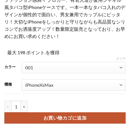
価のうち、
価
の
5
点
風タバコ型iPhoneケースです。一本一本なタバコ入れのデ
格
価
ザインが個性的で面白い、男女兼用でカップルにピッタ
は
格
リ！大切なiPhoneをしっかりと守りながらも高品質なシリ
¥4,300
は
コンでお洒落度アップ！数量限定販売となっており、お早
で
¥1,980
めにお買い求めください！
し
で
た。
す。
最大 198 ポイント.を獲得
クリア
カラー
機種
シャネル タバコ型 iPhonexs/xs maxケース 激安 chanelパロディ
お買い物カゴに追加