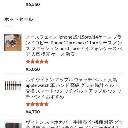
¥
6,550
ホットセール
ノースフェイス iphone15/15pro/14ケース ブラ
ンドコピー iPhone12pro max/11proケース メン
ズ ファッション north face アイフォンケース ぺ
ア 人気 携帯 ケース 激安
5段階中
¥
5,050
5.00
の評価
ルイ ヴィトン アップル ウォッチ ベルト 人気
apple watch 革 バンド 高級 グッチ 時計 ベルト
交換 スマート ウォッチ ベルト アップル ウォッ
チ バンド おすすめ
5段階中
¥
4,700
5.00
の評価
ヴィトン スマホカバー 手帳 型 全 機種 対応 グッ
チ 携帯 カバー ギャラクシー メンズ android ス