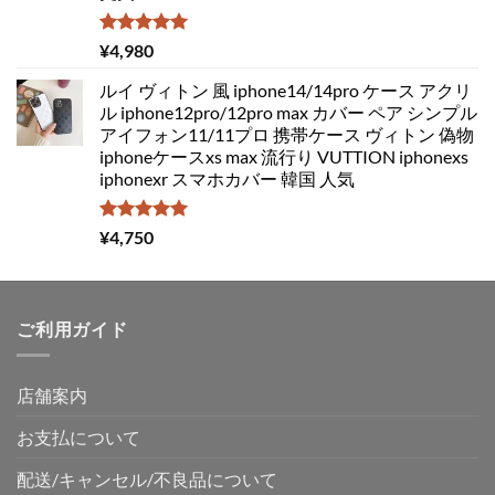
5段階中
¥
4,980
5.00
の評価
ルイ ヴィトン 風 iphone14/14pro ケース アクリ
ル iphone12pro/12pro max カバー ペア シンプル
アイフォン11/11プロ 携帯ケース ヴィトン 偽物
iphoneケースxs max 流行り VUTTION iphonexs
iphonexr スマホカバー 韓国 人気
5段階中
¥
4,750
5.00
の評価
ご利用ガイド
店舗案内
お支払について
配送/キャンセル/不良品について