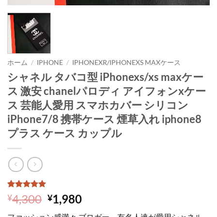
ホーム
/
IPHONE
/
IPHONEXR/IPHONEXS MAXケース
シャネル タバコ型 iPhonexs/xs maxケー
ス 激安 chanelパロディ アイフォンxケー
ス 芸能人愛用 スマホカバー シリコン
iPhone7/8 携帯ケース 煙草入れ iphone8
プラス ケース カップル
2
件の利用者
元
現
4,300
1,980
¥
¥
評価に基づ
の
在
く5段階評
ファッション感満々 ブロガー、有名人達が愛用シャネル