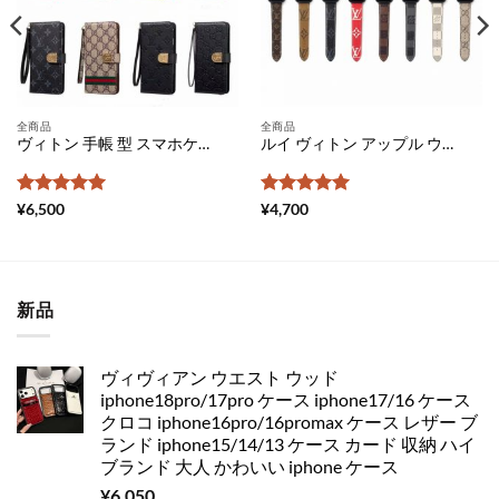
全商品
全商品
ヴィトン 手帳 型 スマホケース 全 機種 対応 xperia ケース おしゃれ ギャラクシーケース かわいい アンドロイド スマホケース gucci コピー エクスペリア 携帯 カバー aquos センス 3 iphone ケース 手帳 メンズ 激安
ルイ ヴィトン アップル ウォッチ ベルト 人気 apple watch 革 バンド 高級 グッチ 時計 ベルト 交換 スマート ウォッチ ベルト アップル ウォッチ バンド おすすめ
5段階中
5
の
5段階中
5
の
¥
6,500
¥
4,700
評価
評価
新品
ヴィヴィアン ウエスト ウッド
iphone18pro/17pro ケース iphone17/16 ケース
クロコ iphone16pro/16promax ケース レザー ブ
ランド iphone15/14/13 ケース カード 収納 ハイ
ブランド 大人 かわいい iphone ケース
¥
6,050