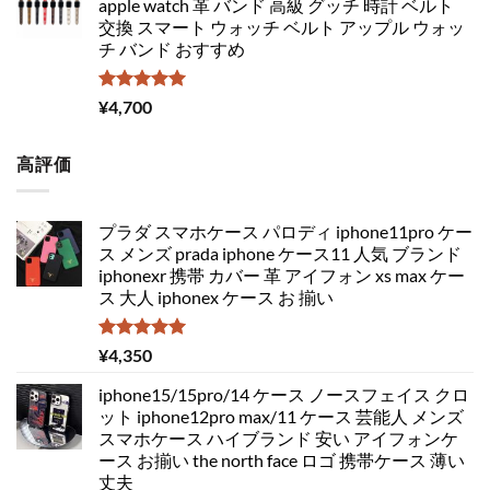
apple watch 革 バンド 高級 グッチ 時計 ベルト
交換 スマート ウォッチ ベルト アップル ウォッ
チ バンド おすすめ
5段階中
¥
4,700
5.00
の評価
高評価
プラダ スマホケース パロディ iphone11pro ケー
ス メンズ prada iphone ケース11 人気 ブランド
iphonexr 携帯 カバー 革 アイフォン xs max ケー
ス 大人 iphonex ケース お 揃い
5段階中
¥
4,350
5.00
の評価
iphone15/15pro/14 ケース ノースフェイス クロ
ット iphone12pro max/11 ケース 芸能人 メンズ
スマホケース ハイブランド 安い アイフォンケ
ース お揃い the north face ロゴ 携帯ケース 薄い
丈夫