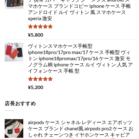
マホケース ブランドコピー iphone ケース 手帳
アンドロイド ルイ ヴィトン 風 スマホケース
xperia 激安
5段階中
¥
5,800
5.00
の評価
ヴィトンスマホケース手帳型
iphone18pro/17pro max/17 ケース 手帳型 ヴィ
トン iphone18promax/17pro/16 ケース 激安 モ
ノグラム柄 iphone ケース ルイ ヴィトン 人気 ア
イフォンケース 手帳 型
5段階中
¥
5,200
5.00
の評価
店長おすすめ
airpods ケース シャネル レディース エアポッツ
ケース ブランド chanel風 airpods pro2 ケース お
しゃれ チェーンつき イヤホンケース キャビア