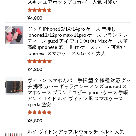
スキン エアポッツプロカバー 人気 可愛い
5段階中
¥
4,800
5.00
の評価
グッチ iPhone15/14/14pro ケース 型押し
iphone12/12pro max/11pro ケース ブランド レ
ディース gucci アイ フォンXs/Xs Max ケース 革
高級 iphonese 第 二 世代 ケース ハード 可愛い
iphonexr スマホケース GG ぺア 大人
5段階中
¥
4,800
5.00
の評価
ヴィトン スマホカバー 手帳 型 全 機種 対応 グッ
チ 携帯 カバー ギャラクシー メンズ android ス
マホケース ブランドコピー iphone ケース 手帳
アンドロイド ルイ ヴィトン 風 スマホケース
xperia 激安
5段階中
¥
5,800
5.00
の評価
ルイ ヴィトン アップル ウォッチ ベルト 人気