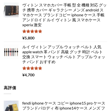
ヴィトン スマホカバー 手帳 型 全 機種 対応 グッ
チ 携帯 カバー ギャラクシー メンズ android ス
マホケース ブランドコピー iphone ケース 手帳
アンドロイド ルイ ヴィトン 風 スマホケース
xperia 激安
5段階中
¥
5,800
5.00
の評価
ルイ ヴィトン アップル ウォッチ ベルト 人気
apple watch 革 バンド 高級 グッチ 時計 ベルト
交換 スマート ウォッチ ベルト アップル ウォッ
チ バンド おすすめ
5段階中
¥
4,700
5.00
の評価
高評価
fendi iphone ケース コピー iphone15 pro ケース
ブランドパロディ 布 iphone14ケース メンズ フ