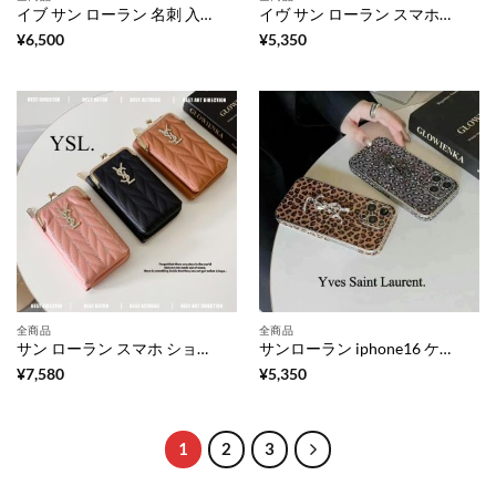
イブ サン ローラン 名刺 入れ カードケース アコーディオン カード が たくさん 入る 財布 カード ケース 革 コンパクト 財布 ハイ ブランド カード ケース 財布 代わり ハイ ブランド 40 代 女性 財布 ハイ ブランド
イヴ サン ローラン スマホケース iphone17/17pro ケース ブランド キラキラ iphone17promax/16pro ケース ハイ ブランド レディース 携帯 ケース 人気 女性
¥
6,500
¥
5,350
全商品
全商品
サン ローラン スマホ ショルダー スマホ ポシェット 縦 型 人気 ブランド 全 機種 対応 スマホケース ハイ ブランド ミニ ショルダー ハイ ブランド イブ サン ローラン スマホ ショルダー
サンローラン iphone16 ケース iphone16pro/16promax ケース レディース ブランド iphone15 15pro ケース ハイブランド iphone14promax ヒョウ 柄 ケース 海外 人気 スマホケース
¥
7,580
¥
5,350
1
2
3