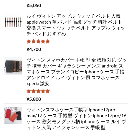
5段階中
¥
5,050
5.00
の評価
ルイ ヴィトン アップル ウォッチ ベルト 人気
apple watch 革 バンド 高級 グッチ 時計 ベルト
交換 スマート ウォッチ ベルト アップル ウォッ
チ バンド おすすめ
5段階中
¥
4,700
5.00
の評価
ヴィトン スマホカバー 手帳 型 全 機種 対応 グッ
チ 携帯 カバー ギャラクシー メンズ android ス
マホケース ブランドコピー iphone ケース 手帳
アンドロイド ルイ ヴィトン 風 スマホケース
xperia 激安
5段階中
¥
5,800
5.00
の評価
ヴィトンスマホケース手帳型 iphone17pro
max/17 ケース 手帳型 ヴィトン iphone17pro/16
ケース 激安 モノグラム柄 iphone ケース ルイ ヴ
ィトン 人気 アイフォンケース 手帳 型