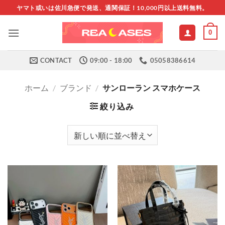
Skip
ヤマト或いは佐川急便で発送、通関保証！10,000円以上送料無料。
to
content
0
CONTACT
09:00 - 18:00
05058386614
ホーム
/
ブランド
/
サンローラン スマホケース
絞り込み