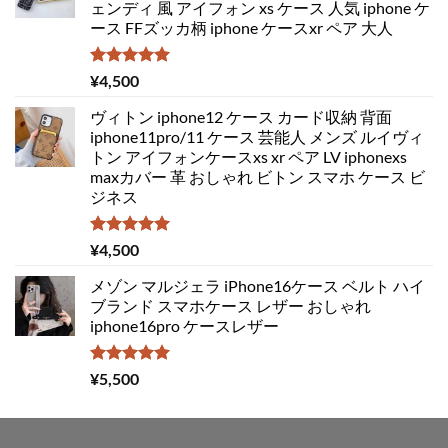
ェンディ 風 アイフォン xs ケース 人気 iphone ケ
ース FFズッカ柄 iphone ケースxr ペア 大人
5段階中
¥
4,500
5.00
の評価
ヴィトン iphone12 ケース カード収納 背面
iphone11pro/11 ケース 芸能人 メンズ ルイヴィ
トン アイフォンケースxs xr ペア LV iphonexs
maxカバー 革 おしゃれ ビトン スマホ ケース ビ
ジネス
5段階中
¥
4,500
5.00
の評価
メゾン マルジェラ iPhone16ケース ベルト ハイ
ブランド スマホケース レザー おしゃれ
iphone16pro ケースレザー
5段階中
¥
5,500
5.00
の評価