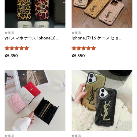
全商品
全商品
ysl スマホケース iphone16 ケース サン ローラン ヒョウ 柄 アイ フォン16pro ケース スマホケース ブランド おしゃれ iphone15/14 ケース 人気 ブランド 女性 30 代
iphone17/16 ケース ヒョウ 柄 サンローラン iphone17pro ケース アイフォン レザー ケース ハイブランド iphone16pro/15/14 ケース 人気 ブランド 女性 40 代 スマホケース カード 収納 ブランド
5段階中
5
の
5段階中
5
の
¥
5,350
¥
5,550
評価
評価
全商品
全商品