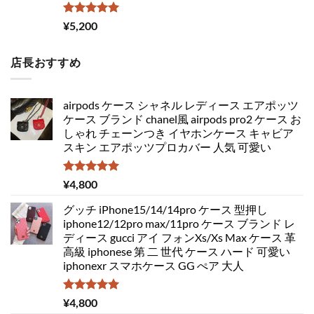
5段階中
¥
5,200
5.00
の評価
店長おすすめ
airpods ケース シャネル レディース エアポッツ
ケース ブランド chanel風 airpods pro2 ケース お
しゃれ チェーンつき イヤホンケース キャビア
スキン エアポッツプロカバー 人気 可愛い
5段階中
¥
4,800
5.00
の評価
グッチ iPhone15/14/14pro ケース 型押し
iphone12/12pro max/11pro ケース ブランド レ
ディース gucci アイ フォンXs/Xs Max ケース 革
高級 iphonese 第 二 世代 ケース ハード 可愛い
iphonexr スマホケース GG ぺア 大人
5段階中
¥
4,800
5.00
の評価