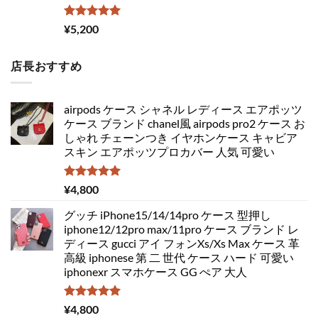
5段階中
¥
5,200
5.00
の評価
店長おすすめ
airpods ケース シャネル レディース エアポッツ
ケース ブランド chanel風 airpods pro2 ケース お
しゃれ チェーンつき イヤホンケース キャビア
スキン エアポッツプロカバー 人気 可愛い
5段階中
¥
4,800
5.00
の評価
グッチ iPhone15/14/14pro ケース 型押し
iphone12/12pro max/11pro ケース ブランド レ
ディース gucci アイ フォンXs/Xs Max ケース 革
高級 iphonese 第 二 世代 ケース ハード 可愛い
iphonexr スマホケース GG ぺア 大人
5段階中
¥
4,800