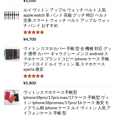
¥
5,050
5.00
の評価
ルイ ヴィトン アップル ウォッチ ベルト 人気
apple watch 革 バンド 高級 グッチ 時計 ベルト
交換 スマート ウォッチ ベルト アップル ウォッ
チ バンド おすすめ
5段階中
¥
4,700
5.00
の評価
ヴィトン スマホカバー 手帳 型 全 機種 対応 グッ
チ 携帯 カバー ギャラクシー メンズ android ス
マホケース ブランドコピー iphone ケース 手帳
アンドロイド ルイ ヴィトン 風 スマホケース
xperia 激安
5段階中
¥
5,800
5.00
の評価
ヴィトンスマホケース手帳型
iphone18pro/17pro max/17 ケース 手帳型 ヴィ
トン iphone18promax/17pro/16 ケース 激安 モ
ノグラム柄 iphone ケース ルイ ヴィトン 人気 ア
イフォンケース 手帳 型