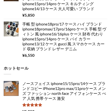
iphone15pro/14pro ケース キルティング
iphone14/13 ケース 大人可愛い ブランド
¥
5,850
手帳 型 iphone18pro/17 ケース ハイ ブランド
iphone18promax/17pro/16pro ケース 手帳 型 ヴ
ィトン 風 iphone16/16plus ケース 財布 代わり
iphone15pro/14pro ケース バイ カラー
iphone13/12 ケース gucci 風 スマホケース カー
ド 収納 ブランド レザー デニム
¥
6,550
ホットセール
ノースフェイス iphone15/15pro/14ケース ブラ
ンドコピー iPhone12pro max/11proケース メン
ズ ファッション north face アイフォンケース ぺ
ア 人気 携帯 ケース 激安
5段階中