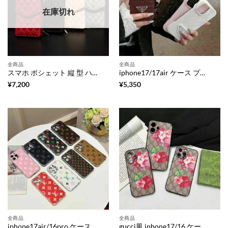
在庫切れ
全商品
全商品
スマホ ポシェット 縦 型 ハイ ブランド スマホ ショルダー ハイ ブランド 人気 シャネル ミニ ショルダー バッグ スマホ 2 台 持ち ケース ショルダー
iphone17/17air ケース プラダ 風 iphone16pro ケース 蛇 柄 iphone16promax/15pro ケース 大人 おしゃれ スマホケース ハイブランド 安い iphone レザー ケース ブランド iphone15/14 ケース 人気 ブランド 女性 40 代
¥
7,200
¥
5,350
全商品
全商品
iphone17air/16pro ケース ルイ ヴィトン 安い iphone17/16 ケース ハイブランド コピー スマホケース ルイ ヴィトン 風 iphone16plus/15plus ケース 大人 おしゃれ iphone14/13/12 ケース シンプル ブランド
gucci風 iphone17/16 ケース iphone16plus/16promax ケース 花 柄 gucci 風 スマホケース iphone17pro/16pro ケース 大人 おしゃれ アイフォン ケース 可愛い ブランド iphone15/14/13 ケース 人気 ブランド 女子