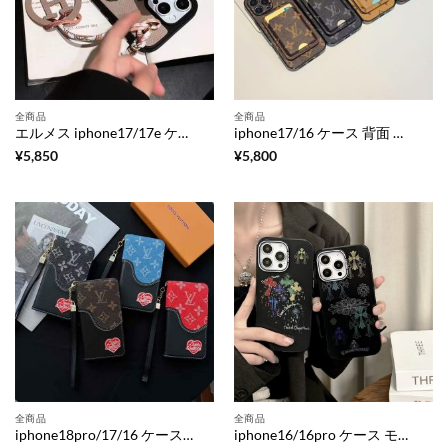
全商品
全商品
エルメス iphone17/17e ケース iphone17air/17pro ケース レザー ブランド iphone16e/16/16pro ケース カード 収納 ハイ ブランド iphone15/14/13 ケース チャーム 付き
iphone17/16 ケース 背面 収納 ブランド iphone17pro/17promax ケース gucci 風 マグネット カード ケース スーパー コピー ルイ ヴィトン 風 スマホケース カード ケース 付き iphone16pro/15/14 ケース
¥
5,850
¥
5,800
全商品
全商品
iphone18pro/17/16 ケース 手帳 型 ハイ ブランド 手帳 型 iphone18promax/17air/16plus ケース デニム ルイヴィトン iphone16pro/16promaxケース 手帳型 スマホケース 財布 一体 ブランド iphone15/15pro/14pro ケース ポケット 付き iphoneケース レザー ブランド
iphone16/16pro ケース モテ る メンズ クロム ハーツ スマホ ケース iphone15プロ/15 ケース メンズ ブランド iphone14/13/12 ケース ブラック スマホケース 男子 高校生 人気