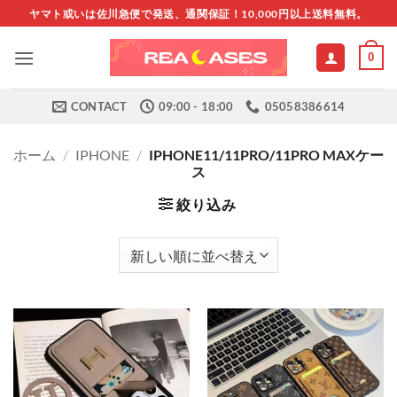
Skip
ヤマト或いは佐川急便で発送、通関保証！10,000円以上送料無料。
to
content
0
CONTACT
09:00 - 18:00
05058386614
ホーム
/
IPHONE
/
IPHONE11/11PRO/11PRO MAXケー
ス
絞り込み