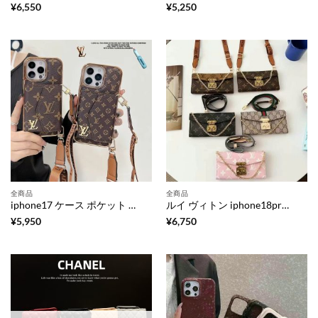
¥
6,550
¥
5,250
全商品
全商品
iphone17 ケース ポケット 付き 肩掛け iphone16plus/15plus ケース ブランド ルイ ヴィトン iphone17pro/16/15 ケース 芸能人 スマホケース 背面収納 iphone15pro/14pro ケース ブランド おしゃれ iphone14/13 ケース 大人 可愛い ブランド
ルイ ヴィトン iphone18pro/17/16 ケース 手帳 型 肩掛け iphone18promax/17pro ケース ブランド 手帳 型 スマホケース ショルダー iphone16pro/15pro ショルダー ストラップ ブランド ルイ ヴィトン iphone ケース 芸能人
¥
5,950
¥
6,750