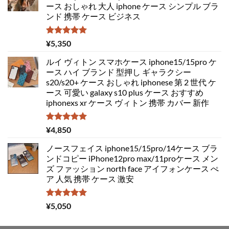
ース おしゃれ 大人 iphone ケース シンプル ブラ
ンド 携帯 ケース ビジネス
5段階中
¥
5,350
5.00
の評価
ルイ ヴィトン スマホケース iphone15/15pro ケ
ース ハイ ブランド 型押し ギャラクシー
s20/s20+ ケース おしゃれ iphonese 第 2 世代 ケ
ース 可愛い galaxy s10 plus ケース おすすめ
iphonexs xr ケース ヴィトン 携帯 カバー 新作
5段階中
¥
4,850
5.00
の評価
ノースフェイス iphone15/15pro/14ケース ブラ
ンドコピー iPhone12pro max/11proケース メン
ズ ファッション north face アイフォンケース ぺ
ア 人気 携帯 ケース 激安
5段階中
¥
5,050
5.00
の評価