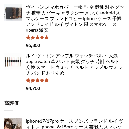
5.00
の評価
ヴィトン スマホカバー 手帳 型 全 機種 対応 グッ
チ 携帯 カバー ギャラクシー メンズ android ス
マホケース ブランドコピー iphone ケース 手帳
アンドロイド ルイ ヴィトン 風 スマホケース
xperia 激安
5段階中
¥
5,800
5.00
の評価
ルイ ヴィトン アップル ウォッチ ベルト 人気
apple watch 革 バンド 高級 グッチ 時計 ベルト
交換 スマート ウォッチ ベルト アップル ウォッ
チ バンド おすすめ
5段階中
¥
4,700
5.00
の評価
高評価
iphone17/17pro ケース メンズ ブランド ルイ ヴ
ィトン iphone16/15pro ケース 芸能人 スマホケ