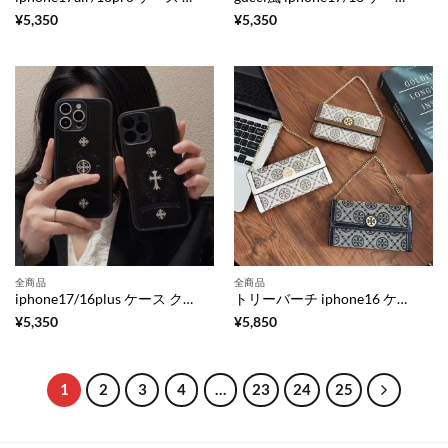
¥
5,350
¥
5,350
全商品
全商品
iphone17/16plus ケース クロム ハーツ iphone17pro ケース レザー ブランド スマホケース 人気 ブランド メンズ iphone17promax/16pro ケース 黒 おしゃれ キラキラ ストーン iphone ケース
トリーバーチ iphone16 ケース iphone16pro ケース 手帳型 ハイブランド チェーン 付き iphone ケース スマホケース 財布 一体 iphone15/14 レザー ケース ブランド iphone ケース 人気 ブランド 女性 40 代
¥
5,350
¥
5,850
1
2
3
4
…
23
24
25