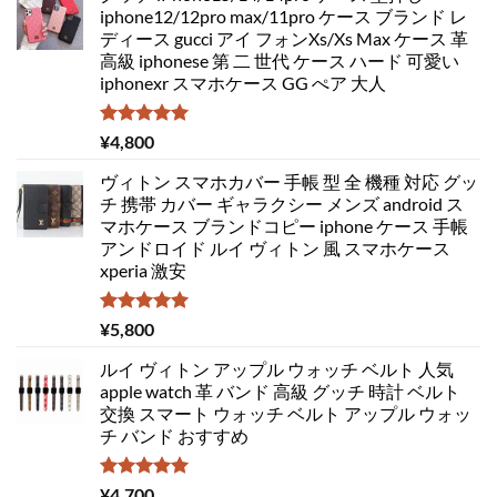
iphone12/12pro max/11pro ケース ブランド レ
ディース gucci アイ フォンXs/Xs Max ケース 革
高級 iphonese 第 二 世代 ケース ハード 可愛い
iphonexr スマホケース GG ぺア 大人
5段階中
¥
4,800
5.00
の評価
ヴィトン スマホカバー 手帳 型 全 機種 対応 グッ
チ 携帯 カバー ギャラクシー メンズ android ス
マホケース ブランドコピー iphone ケース 手帳
アンドロイド ルイ ヴィトン 風 スマホケース
xperia 激安
5段階中
¥
5,800
5.00
の評価
ルイ ヴィトン アップル ウォッチ ベルト 人気
apple watch 革 バンド 高級 グッチ 時計 ベルト
交換 スマート ウォッチ ベルト アップル ウォッ
チ バンド おすすめ
5段階中
¥
4,700