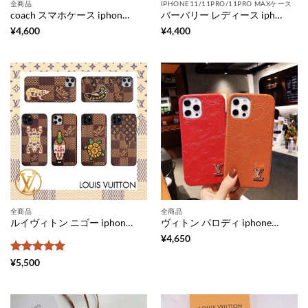
全商品
IPHONE11/11PRO/11PRO MAXケース
coach スマホケース iphone12 可愛い 韓国 iphone12pro/12miniケース コーチ kaws アイフォン11pro max/xs max/xr カバー カップル カウズ iphoneケース11プロ 面白い iphonexs/x 携帯ケース 海外 流行り
バーバリー レディース iphone12 iphone12pro 携帯ケース ノバ チェック アイフォン12pro max/11/se カバー burberry コピー iphonexs max/11プロ ケース 韓国 カップル スマホケース xs シンプル
¥
4,600
¥
4,400
全商品
全商品
ルイヴィトン ニゴー iphone12pro/12miniケース 限定 アイフォン12pro max/11/xs カバー メンズ ダミエ iphone11pro max/xr/x 携帯ケース くま カメ louis vuitton × nigo スマホケースxs max 個性的 可愛い
ヴィトン パロディ iphoneケース12pro レディース ルイ ヴィトン 風 iphone12pro max/12mini ケース レトロ しわ加工 iphone11pro/11/xs 保護カバー 金具 LV iphonexs max ペアケース 個性的 iphonexr/x ケース 革 おしゃれ
¥
4,650
5段階中
5
の
¥
5,500
評価