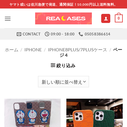
Skip
ヤマト或いは佐川急便で発送、通関保証！10,000円以上送料無料。
to
content
0
CONTACT
09:00 - 18:00
05058386614
ホーム
/
IPHONE
/
IPHONE8PLUS/7PLUSケース
/
ペー
ジ 4
絞り込み