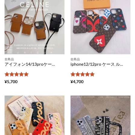
全商品
全商品
アイフォン14/13proケース セリーヌ ショルダー iphone12プロ/11ケース 手帳型じゃない カード celine風 iphone11pro max/xs/xr 携帯カバー シンプル 韓国 ケータイケース 人気ブランド
iphone12/12pro ケース ルイ ヴィトン 新作 アイフォン12pro max/11proカバー カラフル ルイビトン スマホケース11 最新 トレンド iphonexs/xr/se 保護カバー 可愛い ポーカー 携帯ケース iphonexs max 流行り 2021
5段階中
5
の
5段階中
5
の
¥
5,700
¥
4,700
評価
評価