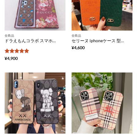
全商品
全商品
ドラえもんコラボ スマホケース14 おもしろ iphone13pro/12pro max ケース ドラえもん × グッチ アイフォン11pro/xs max 携帯カバー 芸能人 gucci 風 iphone11 iphone10r ケース 頑丈 可愛い
セリーヌ iphoneケース 型押し iphone12pro/12pro max ケース レディース celine アイフォン12/11pro max/xs max 保護カバー パロディ ブランド iphone11/xr/8plus 携帯ケース 芸能人 アイフォンxr/se2 ケース シンプル 可愛い
¥
4,600
5段階中
5
の
¥
4,900
評価