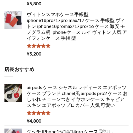
5段階中
¥
5,800
5.00
の評価
ヴィトンスマホケース手帳型
iphone18pro/17pro max/17 ケース 手帳型 ヴィ
トン iphone18promax/17pro/16 ケース 激安 モ
ノグラム柄 iphone ケース ルイ ヴィトン 人気 ア
イフォンケース 手帳 型
5段階中
¥
5,200
5.00
の評価
店長おすすめ
airpods ケース シャネル レディース エアポッツ
ケース ブランド chanel風 airpods pro2 ケース お
しゃれ チェーンつき イヤホンケース キャビア
スキン エアポッツプロカバー 人気 可愛い
5段階中
¥
4,800
5.00
の評価
グッチ iPhone15/14/14pro ケース 型押し