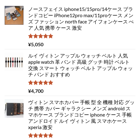
ノースフェイス iphone15/15pro/14ケース ブラ
ンドコピー iPhone12pro max/11proケース メン
ズ ファッション north face アイフォンケース ぺ
ア 人気 携帯 ケース 激安
5段階中
¥
5,050
5.00
の評価
ルイ ヴィトン アップル ウォッチ ベルト 人気
apple watch 革 バンド 高級 グッチ 時計 ベルト
交換 スマート ウォッチ ベルト アップル ウォッ
チ バンド おすすめ
5段階中
¥
4,700
5.00
の評価
ヴィトン スマホカバー 手帳 型 全 機種 対応 グッ
チ 携帯 カバー ギャラクシー メンズ android ス
マホケース ブランドコピー iphone ケース 手帳
アンドロイド ルイ ヴィトン 風 スマホケース
xperia 激安