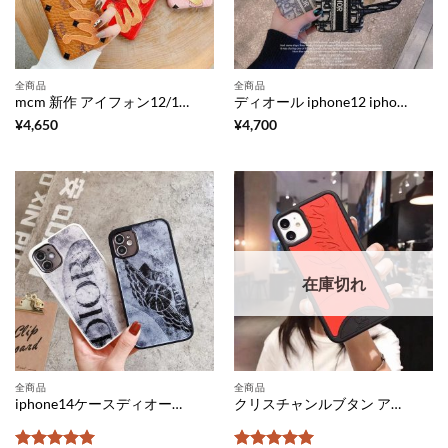
全商品
全商品
mcm 新作 アイフォン12/12プロカバー パロディ風 iphone12pro max/11/se2ケース 落書き エムシーエム iphone11pro/xs/sr 携帯ケース 芸能人愛用 スマホカバー iphonexs max 韓国 可愛い
ディオール iphone12 iphone12proケース バッグ型 diorパロディ iphone12pro max/11pro カバー 大人女性 アイフォン11pro max/xs/xr 保護ケース 刺繡 エレガント スマホケースxs max 個性的 可愛い
¥
4,650
¥
4,700
在庫切れ
全商品
全商品
iphone14ケースディオール ジョーダン iphone13/12miniケースカッコイイ ケータイケース iphone12プロ dior 新作 iphone11pro max/11カバー 個性的 ブランド iphonexs/xr tpu ソフト ケース 海外 iphonexs max 保護カバー さりげない
クリスチャンルブタン アイフォン14/13proケース 人気 CL iphone12/12pro max ラバーケース 海外セレブ 愛用 iphone11pro/11/se 保護カバー シリコン iphonexs/xr ケース 赤黒 Louboutin iphonexs max スマホケース 激安