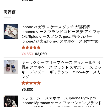
5.00
の評価
高評価
iphone xs ガラス ケース グッチ 大理石柄
iphonex ケース ブランド コピー 激安 アイ フォ
ン8/8plus ケース メンズ gucci 携帯 カバー
iphone7 頑丈 iphonexr スマホケース おすすめ
5段階中
元
現
¥
4,850
¥
3,050
5.00
の評価
の
在
ギャラクシー フリップ ケース ディオール 折り
価
の
畳み スマホケース ブランド スマホ ケース ミッ
格
価
キー ディズニー ギャラクシー flip5/4 ケース リ
は
格
ング
¥4,850
は
で
¥3,050
し
で
5段階中
¥
5,800
5.00
の評価
た。
す。
ステューシー スマホケース iphone16/16pro
iphone16promax ケース ファッション ブランド