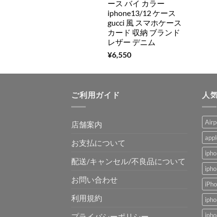
ース バイ カラー
iphone13/12 ケース
gucci 風 スマホケース
カード 収納 ブランド
レザー デニム
¥
6,550
ご利用ガイド
人
Air
店舗案内
app
お支払について
ip
配送/キャンセル/不良品について
ip
お問い合わせ
iP
利用規約
ip
ip
プライバシーポリシー