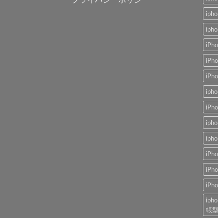
ip
iph
iPh
iP
iP
ip
iP
ip
ip
iP
iP
iP
ip
帳