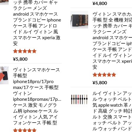
ッチ 携帯 カバー ギャ
5段階中
¥
4,800
5.00
の評価
ラクシー メンズ
android スマホケース
ヴィトン スマホカ
ブランドコピー iphone
手帳 型 全 機種 対
ケース 手帳 アンドロ
ッチ 携帯 カバー 
イド ルイ ヴィトン 風
ラクシー メンズ
スマホケース xperia 激
android スマホケ
安
ブランドコピー iph
ケース 手帳 アン
イド ルイ ヴィトン
5段階中
¥
5,800
スマホケース xperi
5.00
の評価
安
ヴィトンスマホケース
手帳型
iphone18pro/17pro
5段階中
¥
5,800
5.00
の評価
max/17 ケース 手帳型
ヴィトン
ルイ ヴィトン ア
iphone18promax/17pro/16
ル ウォッチ ベルト
ケース 激安 モノグラ
気 apple watch 革
ム柄 iphone ケース ル
ド 高級 グッチ 時計
イ ヴィトン 人気 アイ
ルト 交換 スマート
フォンケース 手帳 型
ォッチ ベルト ア
ル ウォッチ バンド