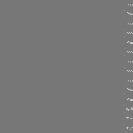
ip
iP
ip
ip
iP
ip
ip
ip
ip
iP
iP
お 
アッ
エ