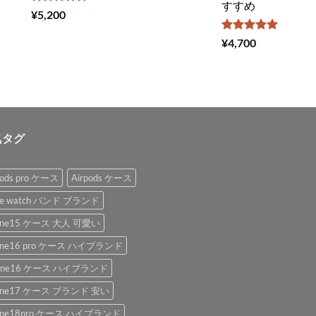
すすめ
5段階中
¥
5,200
5.00
の評価
5段階中
¥
4,700
5.00
の評価
気タグ
pods pro ケース
Airpods ケース
le watch バンド ブランド
hone15 ケース 大人 可愛い
hone16 pro ケース ハイブランド
hone16 ケース ハイブランド
hone17 ケース ブランド 安い
hone18pro ケース ハイブランド