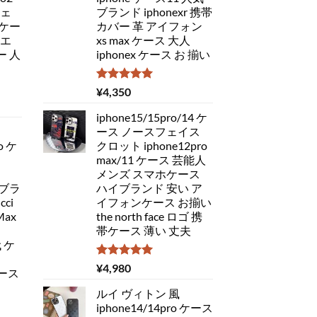
チェ
ブランド iphonexr 携帯
ケー
カバー 革 アイフォン
 エ
xs max ケース 大人
 人
iphonex ケース お 揃い
5段階中
¥
4,350
5.00
の評価
iphone15/15pro/14 ケ
ース ノースフェイス
o ケ
クロット iphone12pro
max/11 ケース 芸能人
メンズ スマホケース
 ブラ
ハイブランド 安い ア
ci
イフォンケース お揃い
Max
the north face ロゴ 携
帯ケース 薄い 丈夫
代 ケ
5段階中
¥
4,980
ケース
5.00
の評価
ルイ ヴィトン 風
iphone14/14pro ケース