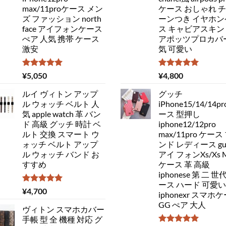
max/11proケース メン
ケース おしゃれ 
ズ ファッション north
ーンつき イヤホン
face アイフォンケース
ス キャビアスキン
ぺア 人気 携帯 ケース
アポッツプロカバー
激安
気 可愛い
5段階中
5段階中
¥
5,050
¥
4,800
5.00
の評価
5.00
の評価
ルイ ヴィトン アップ
グッチ
ル ウォッチ ベルト 人
iPhone15/14/14pr
気 apple watch 革 バン
ース 型押し
ド 高級 グッチ 時計 ベ
iphone12/12pro
ルト 交換 スマート ウ
max/11pro ケース
ォッチ ベルト アップ
ンド レディース guc
ル ウォッチ バンド お
アイ フォンXs/Xs 
すすめ
ケース 革 高級
iphonese 第 二 世
ース ハード 可愛い
5段階中
¥
4,700
iphonexr スマホ
5.00
の評価
GG ぺア 大人
ヴィトン スマホカバー
手帳 型 全 機種 対応 グ