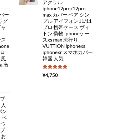
アクリル
iphone12pro/12pro
バー
max カバー ペア シン
応 グ
プル アイフォン11/11
ギャ
プロ 携帯ケース ヴィ
トン 偽物 iphoneケー
ース
スxs max 流行り
one
VUTTION iphonexs
ドロ
iphonexr スマホカバー
 風
韓国 人気
a 激
5段階中
¥
4,750
5.00
の評価
ップ
 人
 バン
 ベ
 ウ
ップ
 お