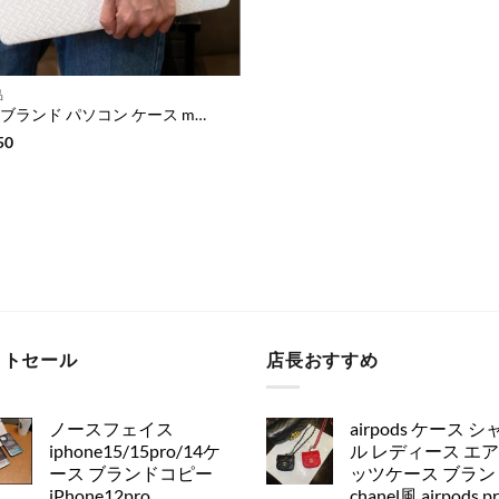
品
ハイ ブランド パソコン ケース macbook ケース ハイ ブランド pc ケース 高級 ブランド メンズ ボッテガ風 macbook airケース
50
ットセール
店長おすすめ
ノースフェイス
airpods ケース シ
iphone15/15pro/14ケ
ル レディース エ
ース ブランドコピー
ッツケース ブラン
iPhone12pro
chanel風 airpods p