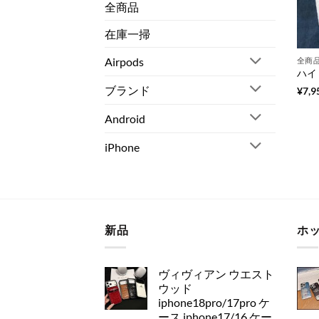
全商品
在庫一掃
Airpods
全商
ブランド
¥
7,9
Android
iPhone
新品
ホ
ヴィヴィアン ウエスト
ウッド
iphone18pro/17pro ケ
ース iphone17/16 ケー