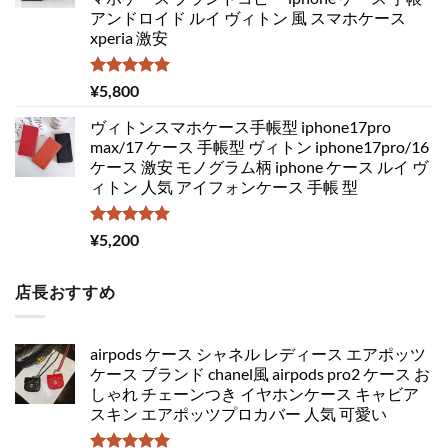
アンドロイド ルイ ヴィトン 風 スマホケース
xperia 激安
5段階中
¥
5,800
5.00
の評価
ヴィトンスマホケース手帳型 iphone17pro
max/17 ケース 手帳型 ヴィトン iphone17pro/16
ケース 激安 モノグラム柄 iphone ケース ルイ ヴ
ィトン 人気 アイフォンケース 手帳 型
5段階中
¥
5,200
5.00
の評価
店長おすすめ
airpods ケース シャネル レディース エアポッツ
ケース ブランド chanel風 airpods pro2 ケース お
しゃれ チェーンつき イヤホンケース キャビア
スキン エアポッツプロカバー 人気 可愛い