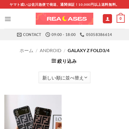
Skip
ヤマト或いは佐川急便で発送、通関保証！10,000円以上送料無料。
to
content
0
CONTACT
09:00 - 18:00
05058386614
ホーム
/
ANDROID
/
GALAXY Z FOLD3/4
絞り込み