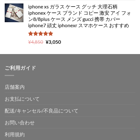
iphone xs ガラス ケース グッチ 大理石柄
iphonex ケース ブランド コピー 激安 アイ フォ
ン8/8plus ケース メンズ gucci 携帯 カバー
iphone7 頑丈 iphonexr スマホケース おすすめ
5段階中
元
現
¥
4,850
¥
3,050
5.00
の評価
の
在
価
の
格
価
ご利用ガイド
は
格
¥4,850
は
で
¥3,050
店舗案内
し
で
た。
す。
お支払について
配送/キャンセル/不良品について
お問い合わせ
利用規約