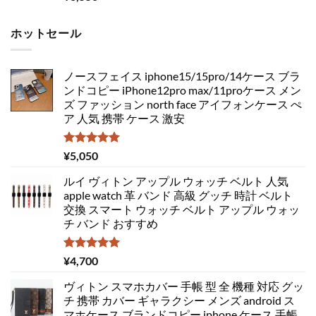
ホットセール
ノースフェイス iphone15/15pro/14ケース ブラ
ンドコピー iPhone12pro max/11proケース メン
ズ ファッション north face アイフォンケース ぺ
ア 人気 携帯 ケース 激安
5段階中
¥
5,050
5.00
の評価
ルイ ヴィトン アップル ウォッチ ベルト 人気
apple watch 革 バンド 高級 グッチ 時計 ベルト
交換 スマート ウォッチ ベルト アップル ウォッ
チ バンド おすすめ
5段階中
¥
4,700
5.00
の評価
ヴィトン スマホカバー 手帳 型 全 機種 対応 グッ
チ 携帯 カバー ギャラクシー メンズ android ス
マホケース ブランドコピー iphone ケース 手帳