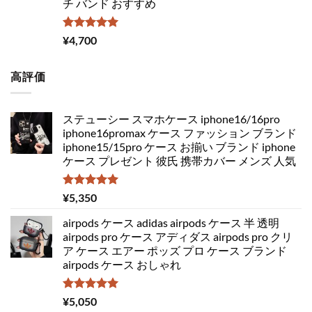
チ バンド おすすめ
5段階中
¥
4,700
5.00
の評価
高評価
ステューシー スマホケース iphone16/16pro
iphone16promax ケース ファッション ブランド
iphone15/15pro ケース お揃い ブランド iphone
ケース プレゼント 彼氏 携帯カバー メンズ 人気
5段階中
¥
5,350
5.00
の評価
airpods ケース adidas airpods ケース 半 透明
airpods pro ケース アディダス airpods pro クリ
ア ケース エアー ポッズ プロ ケース ブランド
airpods ケース おしゃれ
5段階中
¥
5,050
5.00
の評価