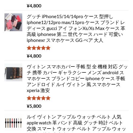
5段階中
¥
4,800
5.00
の評価
グッチ iPhone15/14/14pro ケース 型押し
iphone12/12pro max/11pro ケース ブランド レ
ディース gucci アイ フォンXs/Xs Max ケース 革
高級 iphonese 第 二 世代 ケース ハード 可愛い
iphonexr スマホケース GG ぺア 大人
5段階中
¥
4,800
5.00
の評価
ヴィトン スマホカバー 手帳 型 全 機種 対応 グッ
チ 携帯 カバー ギャラクシー メンズ android ス
マホケース ブランドコピー iphone ケース 手帳
アンドロイド ルイ ヴィトン 風 スマホケース
xperia 激安
5段階中
¥
5,800
5.00
の評価
ルイ ヴィトン アップル ウォッチ ベルト 人気
apple watch 革 バンド 高級 グッチ 時計 ベルト
交換 スマート ウォッチ ベルト アップル ウォッ