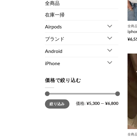
全商品
在庫一掃
Airpods
全商
ブランド
¥
6,5
Android
iPhone
価格で絞り込む
最
最
価格:
¥5,300
—
¥6,800
絞り込み
低
高
価
価
格
格
全商