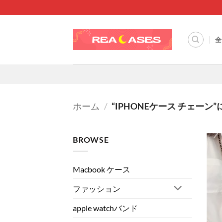
Skip
to
content
全
ホーム
/
“IPHONEケース チェー
BROWSE
Macbook ケース
ファッション
apple watchバンド