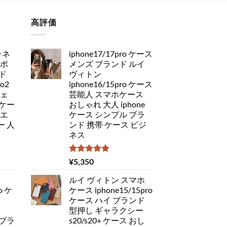
高評価
ャネ
iphone17/17pro ケース
アポ
メンズ ブランド ルイ
ド
ヴィトン
ro2
iphone16/15pro ケース
チェ
芸能人 スマホケース
ケー
おしゃれ 大人 iphone
 エ
ケース シンプル ブラ
 人
ンド 携帯 ケース ビジ
ネス
5段階中
¥
5,350
5.00
の評価
ルイ ヴィトン スマホ
o ケ
ケース iphone15/15pro
ケース ハイ ブランド
型押し ギャラクシー
 ブラ
s20/s20+ ケース おし