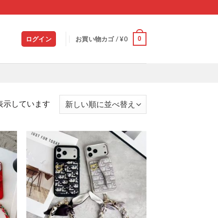
0
ログイン
お買い物カゴ /
¥
0
新
を表示しています
し
い
順