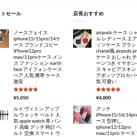
ットセール
店長おすすめ
ノースフェイス
airpods ケース シ
iphone15/15pro/14ケ
ル レディース エ
ース ブランドコピー
ッツケース ブラン
iPhone12pro
chanel風 airpods p
max/11proケース メン
ケース おしゃれ 
ズ ファッション north
ーンつき イヤホン
face アイフォンケース
ス キャビアスキン
ぺア 人気 携帯 ケース
アポッツプロカバー
激安
気 可愛い
5段階中
5段階中
¥
5,050
¥
4,800
5.00
の評価
5.00
の評価
ルイ ヴィトン アップ
グッチ
ル ウォッチ ベルト 人
iPhone15/14/14pr
気 apple watch 革 バン
ース 型押し
ド 高級 グッチ 時計 ベ
iphone12/12pro
ルト 交換 スマート ウ
max/11pro ケース