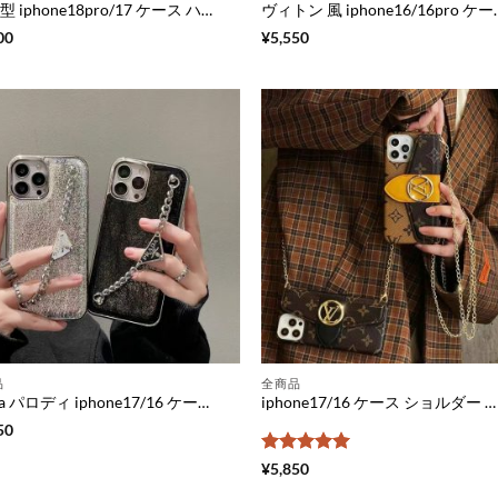
手帳 型 iphone18pro/17 ケース ハイ ブランド ヴィトン風 iphone17air/17pro ケース アイホン16/16pro ケース ストラップ 付き 財布 一 体型 iphone17promax/16plus ケース ブランド スマホケース チェーン 付き
ヴィトン 風 iphone16/16pro ケース チェーン ストラップ 付き iphone16p
00
¥
5,550
品
全商品
prada パロディ iphone17/16 ケース チェーン 付き iphone17pro ケース iphone17promax/16pro ケース ブランド アルミ ホイル iphone15/15pro ケース スマホケース おしゃれ ブランド iphone14/13/12ケース バンド 付き
iphone17/16 ケース ショルダー ヴィトン iphone17air/17pro ケース iphone16promax/15pro ケース 背面 収納 ハイ ブランド スマホケース チェーン iphone ケース ペア 大人 ブランド
50
5段階中
5
の
¥
5,850
評価