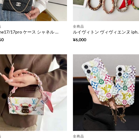
品
全商品
iphone17/17pro ケース シャネル マトラッセ iphone16/16プロ ケース 手帳型 三つ折り iphone16plus/15plus ケース ショルダー ブランド iphone14/14plusケース チェーンストラップ シャネル 風 iphone13/12 ケース 手帳 財布代わり
ルイヴィトン ヴィヴィエンヌ iphone17 ケース magsafe iphone17pro/16pro ケース ハイブラ
50
¥
6,000
品
全商品