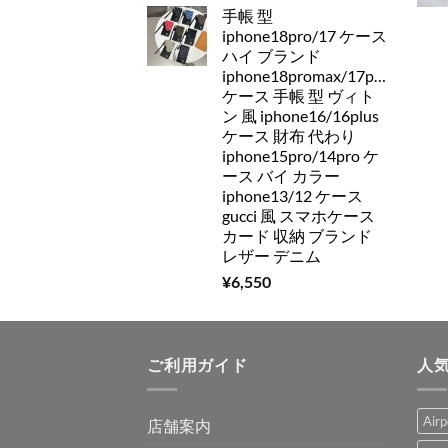
手帳 型
iphone18pro/17 ケース
ハイ ブランド
iphone18promax/17pro/16pro
ケース 手帳 型 ヴィト
ン 風 iphone16/16plus
ケース 財布 代わり
iphone15pro/14pro ケ
ース バイ カラー
iphone13/12 ケース
gucci 風 スマホケース
カード 収納 ブランド
レザー デニム
¥
6,550
ご利用ガイド
人
Air
店舗案内