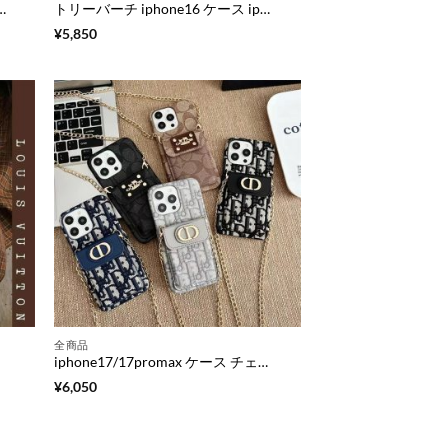
romax ケース カラフル スマホケース 村上 隆 ルイ ヴィトン マルチ カラー magsafe 対応 ケース かわいい iphone15/14 ケース 大人 可愛い ブランド
トリーバーチ iphone16 ケース iphone16pro ケース 手帳型 ハイブランド チェーン 付き iphone ケース スマホケース 財布 一体 iphone15/14 レザー ケース ブランド iphone ケース 人気 ブランド 女性 40 代
¥
5,850
全商品
iphone17/17promax ケース チェーン ストラップ iphone16pro/15pro ケース 斜 めがけ ブランド dior パロディ iphone ケース iphone15/14/13ケース ショルダー 人気 アイフォン ケース カード ポケット付き スマホケース コーチ
¥
6,050