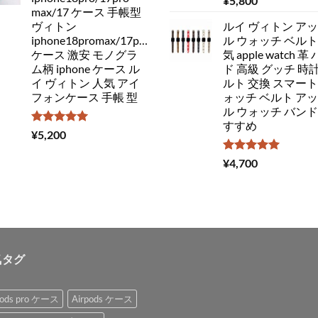
¥
5,800
5.00
の評価
max/17 ケース 手帳型
ヴィトン
ルイ ヴィトン ア
iphone18promax/17pro/16
ル ウォッチ ベルト
ケース 激安 モノグラ
気 apple watch 革
ム柄 iphone ケース ル
ド 高級 グッチ 時計
イ ヴィトン 人気 アイ
ルト 交換 スマート
フォンケース 手帳 型
ォッチ ベルト ア
ル ウォッチ バンド
すすめ
5段階中
¥
5,200
5.00
の評価
5段階中
¥
4,700
5.00
の評価
気タグ
pods pro ケース
Airpods ケース