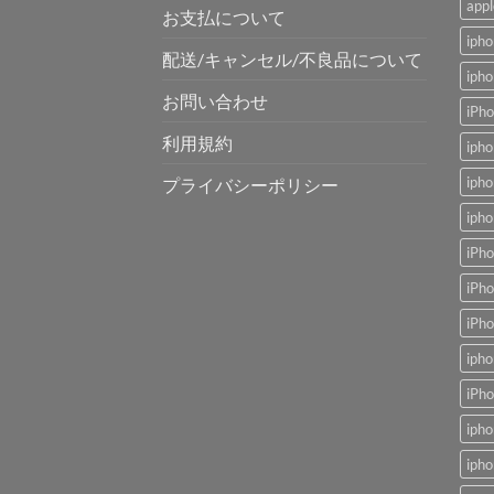
app
お支払について
ip
配送/キャンセル/不良品について
ip
お問い合わせ
iP
利用規約
ip
ip
プライバシーポリシー
iph
iPh
iP
iP
ip
iP
ip
ip