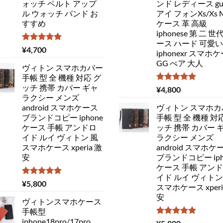
ォッチ ベルト アップ
ンド レディース guc
ル ウォッチ バンド お
アイ フォンXs/Xs 
すすめ
ケース 革 高級
iphonese 第 二 世
ース ハード 可愛い
5段階中
¥
4,700
iphonexr スマホ
5.00
の評価
GG ぺア 大人
ヴィトン スマホカバー
手帳 型 全 機種 対応 グ
ッチ 携帯 カバー ギャ
5段階中
¥
4,800
5.00
の評価
ラクシー メンズ
android スマホケース
ヴィトン スマホカ
ブランドコピー iphone
手帳 型 全 機種 対
ケース 手帳 アンドロ
ッチ 携帯 カバー 
イド ルイ ヴィトン 風
ラクシー メンズ
スマホケース xperia 激
android スマホケ
安
ブランドコピー iph
ケース 手帳 アン
イド ルイ ヴィトン
5段階中
¥
5,800
スマホケース xperi
5.00
の評価
安
ヴィトンスマホケース
手帳型
iphone18pro/17pro
5段階中