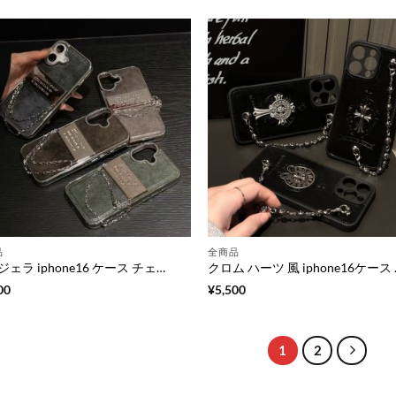
品
全商品
マルジェラ iphone16 ケース チェーン ストラップ 付き iphone16plus/16pro ケース アイフォン ケース ブランド iphone16promax/15promax ケース 海外 セレブ マルジェラ 風 スマホケース
クロム ハーツ 風 iphone
00
¥
5,500
1
2