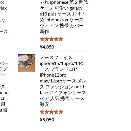
ci
ゃれ iphonese 第 2 世代
Max
ケース 可愛い galaxy
s10 plus ケース おすす
代 ケ
め iphonexs xr ケース
ヴィトン 携帯 カバー
ケース
新作
5段階中
¥
4,850
5.00
の評価
ノースフェイス
バー
iphone15/15pro/14ケ
応 グ
ース ブランドコピー
ギャ
iPhone12pro
max/11proケース メン
ース
ズ ファッション north
one
face アイフォンケース
ドロ
ぺア 人気 携帯 ケース
 風
激安
a 激
5段階中
¥
5,050
5.00
の評価