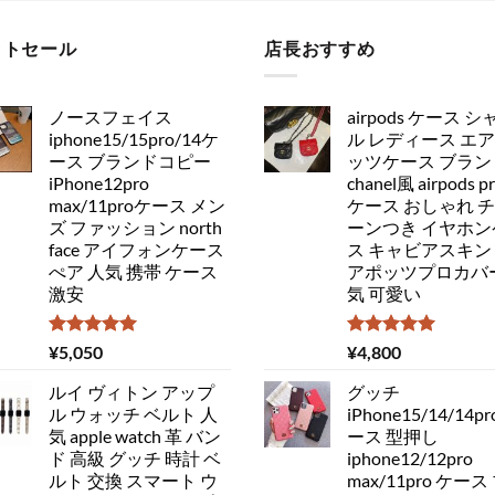
ットセール
店長おすすめ
ノースフェイス
airpods ケース シ
iphone15/15pro/14ケ
ル レディース エ
ース ブランドコピー
ッツケース ブラン
iPhone12pro
chanel風 airpods p
max/11proケース メン
ケース おしゃれ 
ズ ファッション north
ーンつき イヤホン
face アイフォンケース
ス キャビアスキン
ぺア 人気 携帯 ケース
アポッツプロカバー
激安
気 可愛い
5段階中
5段階中
¥
5,050
¥
4,800
5.00
の評価
5.00
の評価
ルイ ヴィトン アップ
グッチ
ル ウォッチ ベルト 人
iPhone15/14/14pr
気 apple watch 革 バン
ース 型押し
ド 高級 グッチ 時計 ベ
iphone12/12pro
ルト 交換 スマート ウ
max/11pro ケース