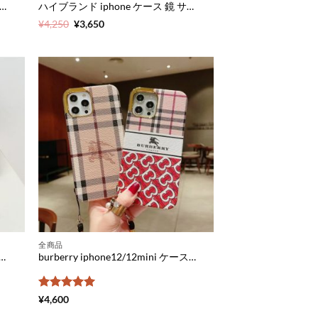
ンド iphone12/12pro/11pro maxケース 海外 セレブ celine スマホケース iphone12mini お揃い iphone11pro/xs/xr 携帯カバー レトロ トリオンフ柄 アイフォンse2/8/7plus ケース 薄い 丈夫
ハイブランド iphone ケース 鏡 サン ローラン iphone12pro/12pro max ミラー ケース おしゃれ dior アイフォン12/11pro/xs max カバー パロディ シャネル風 iphonexs/xr/se ケース ペア シンプル
元
現
¥
4,250
¥
3,650
の
在
価
の
格
価
は
格
¥4,250
は
で
¥3,650
し
で
た。
す。
全商品
o maxケース mcm うさぎ iphone12pro/11/xs maxケース 韓国 キャラクター アイフォン11プロ/10s カバー MCM スマホケース iphonexs iphonese 衝撃 に 強い かわいい
burberry iphone12/12mini ケース おしゃれ バーバリー新作 アイフォン12pro/11/xs max カバー カップル iphone11pro max/xr 保護カバー ストラップ iphone10s/x ケース 可愛い ブランド
5段階中
5
の
¥
4,600
評価