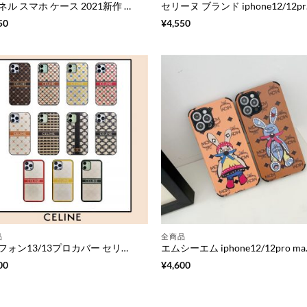
シャネル スマホ ケース 2021新作 iphone12/12pro/12miniケース chanel マーク iphone11pro max/11/xs 携帯ケース ペア シンプル アイフォンx/xs max/10r カバー パロディ 安全
セリーヌ ブラ
50
¥
4,550
品
全商品
アイフォン13/13プロカバー セリーヌ風 iphone12/12pro max/11pro maxケース 新作 韓国風 CELINE iphone12mini/11pro/11 携帯カバー ペア 大人 ブランド アイフォンxs max/xs/xr /8/7ケース レザー 可愛い
エムシーエム iphone12/12pr
00
¥
4,600