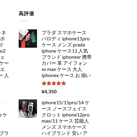
高評価
ャネ
プラダ スマホケース
アポ
パロディ iphone11pro
ド
ケース メンズ prada
ro2
iphone ケース11 人気
チェ
ブランド iphonexr 携帯
ケー
カバー 革 アイフォン
 エ
xs max ケース 大人
 人
iphonex ケース お 揃い
5段階中
¥
4,350
5.00
の評価
iphone15/15pro/14 ケ
ース ノースフェイス
o ケ
クロット iphone12pro
max/11 ケース 芸能人
メンズ スマホケース
 ブラ
ハイブランド 安い ア