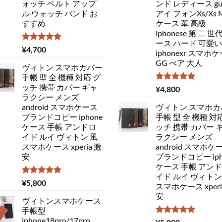
ォッチ ベルト アップ
ンド レディース guc
ル ウォッチ バンド お
アイ フォンXs/Xs 
すすめ
ケース 革 高級
iphonese 第 二 世
ース ハード 可愛い
5段階中
¥
4,700
iphonexr スマホ
5.00
の評価
GG ぺア 大人
ヴィトン スマホカバー
手帳 型 全 機種 対応 グ
ッチ 携帯 カバー ギャ
5段階中
¥
4,800
5.00
の評価
ラクシー メンズ
android スマホケース
ヴィトン スマホカ
ブランドコピー iphone
手帳 型 全 機種 対
ケース 手帳 アンドロ
ッチ 携帯 カバー 
イド ルイ ヴィトン 風
ラクシー メンズ
スマホケース xperia 激
android スマホケ
安
ブランドコピー iph
ケース 手帳 アン
イド ルイ ヴィトン
5段階中
¥
5,800
スマホケース xperi
5.00
の評価
安
ヴィトンスマホケース
手帳型
iphone18pro/17pro
5段階中