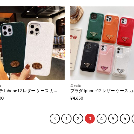
品
全商品
グッチ iphone12 レザー ケース カップル GUCCI iphone12mini/12プロ カバー ブランド コピー iphone11pro se ケース シンプル iphone11 iphoneテンエス ケース おしゃれ 韓国 iphonexs max ケータイカバー 大人 人気
プラダ iphone12 レザー ケ
00
¥
4,650
1
2
3
4
5
6