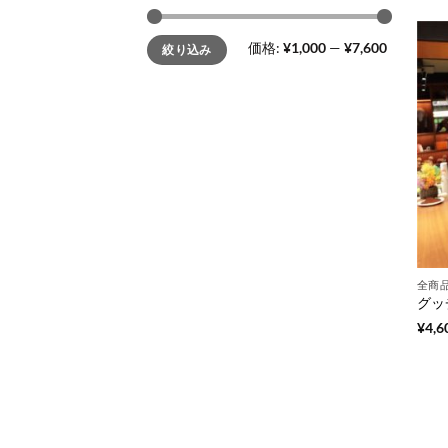
最
最
価格:
¥1,000
—
¥7,600
絞り込み
低
高
価
価
格
格
全商
¥
4,6