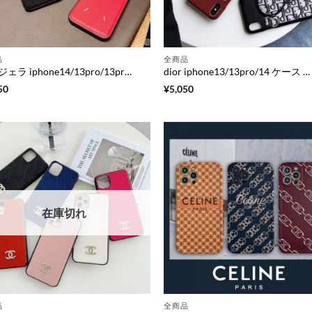
品
全商品
マルジェラ iphone14/13pro/13pro maxケース 芸能人 メンズ martin margiela iphone12pro/12miniカバー 夫婦 お 揃い アイフォン11pro max/x/xr 保護ケース ブランド コピー 激安
dior iphone13/13pro/14 ケース ディオール サドル iphone14promax/12mini ケース カード 収納 iphone11pro max ケース ペア 大人 アイフォンxs/xr カバー ブランド パロディ iphonese2/8plus ケース 有名人
50
¥
5,050
在庫切れ
品
全商品