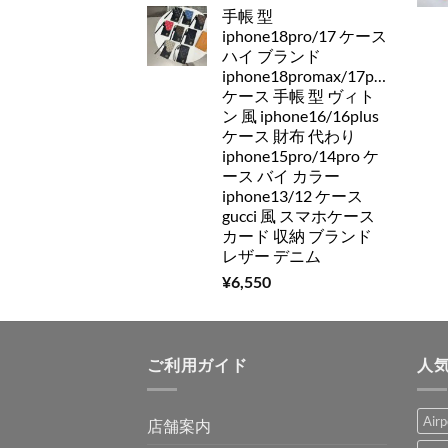
手帳 型
iphone18pro/17 ケース
ハイ ブランド
iphone18promax/17pro/16pro
ケース 手帳 型 ヴィト
ン 風 iphone16/16plus
ケース 財布 代わり
iphone15pro/14pro ケ
ース バイ カラー
iphone13/12 ケース
gucci 風 スマホケース
カード 収納 ブランド
レザー デニム
¥
6,550
ご利用ガイド
人
Air
店舗案内