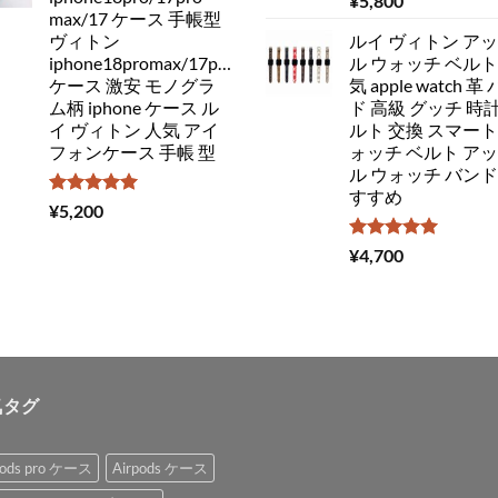
¥
5,800
5.00
の評価
max/17 ケース 手帳型
ヴィトン
ルイ ヴィトン ア
iphone18promax/17pro/16
ル ウォッチ ベルト
ケース 激安 モノグラ
気 apple watch 革
ム柄 iphone ケース ル
ド 高級 グッチ 時計
イ ヴィトン 人気 アイ
ルト 交換 スマート
フォンケース 手帳 型
ォッチ ベルト ア
ル ウォッチ バンド
すすめ
5段階中
¥
5,200
5.00
の評価
5段階中
¥
4,700
5.00
の評価
気タグ
pods pro ケース
Airpods ケース