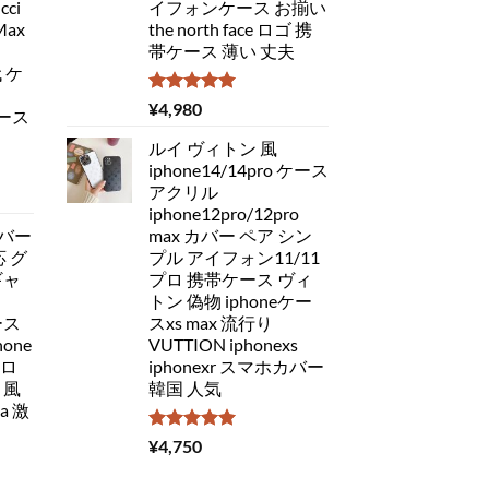
ci
イフォンケース お揃い
Max
the north face ロゴ 携
帯ケース 薄い 丈夫
代 ケ
5段階中
¥
4,980
ケース
5.00
の評価
ルイ ヴィトン 風
iphone14/14pro ケース
アクリル
iphone12pro/12pro
バー
max カバー ペア シン
応 グ
プル アイフォン11/11
ギャ
プロ 携帯ケース ヴィ
トン 偽物 iphoneケー
ース
スxs max 流行り
one
VUTTION iphonexs
ドロ
iphonexr スマホカバー
 風
韓国 人気
a 激
5段階中
¥
4,750
5.00
の評価