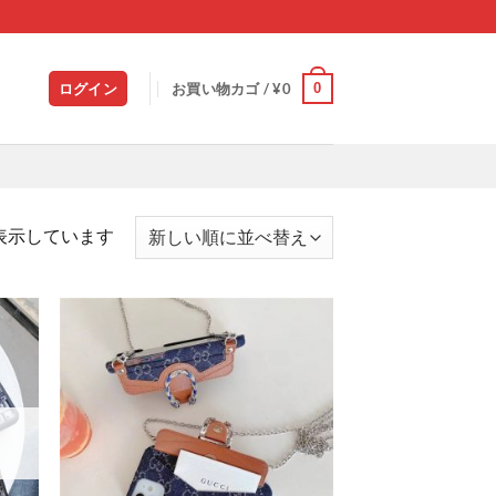
0
ログイン
お買い物カゴ /
¥
0
新
を表示しています
し
い
順