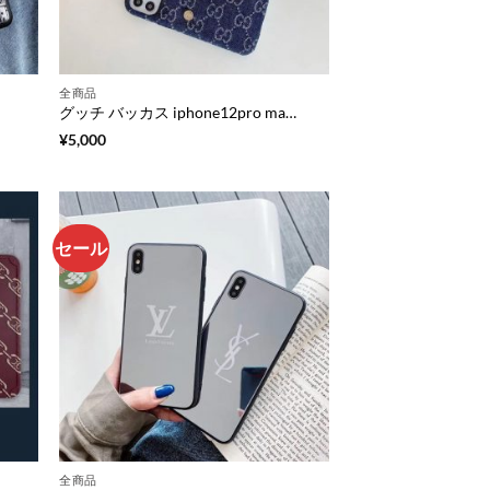
全商品
グッチ バッカス iphone12pro maxケース 2021新作 GUCCI iphone12mini/11pro ケース カード 収納 アイフォン11/xs max/xr 携帯カバー チェーン付き デニム スマホケース 5000 円 プレゼント おしゃれ
¥
5,000
セール
全商品