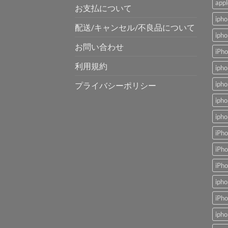
app
お支払について
ip
配送/キャンセル/不良品について
ip
お問い合わせ
iP
利用規約
ip
ip
プライバシーポリシー
ip
iph
iPh
iP
iP
ip
iP
ip