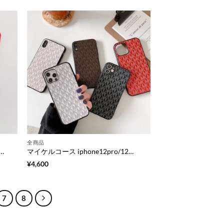
全商品
ース カード収納 prada アイフォン12pro/11 携帯カバー パロディ iphone11pro max ケース ペア シンプル iphonexs iphoneテンアール 財布型ケース 大人可愛い
マイケルコース iphone12pro/12mini ケース mkロゴ iphone12/11pro max/xs 保護カバー カップル ブランド アイフォン11pro/xs max ケース シンプル MK iphopne10s iphoneテンアールケース 激安 安全
¥
4,600
7
8