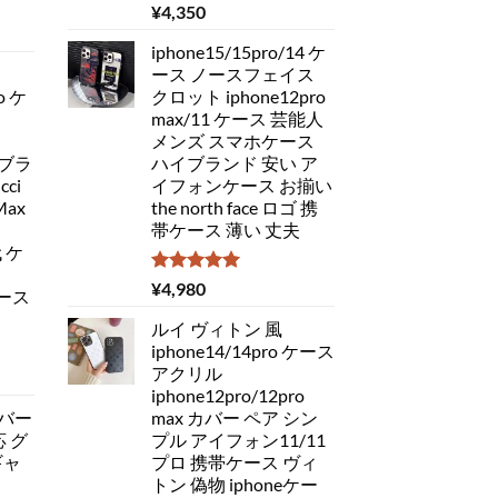
5段階中
¥
4,350
5.00
の評価
iphone15/15pro/14 ケ
ース ノースフェイス
o ケ
クロット iphone12pro
max/11 ケース 芸能人
メンズ スマホケース
 ブラ
ハイブランド 安い ア
ci
イフォンケース お揃い
Max
the north face ロゴ 携
帯ケース 薄い 丈夫
代 ケ
5段階中
¥
4,980
ケース
5.00
の評価
ルイ ヴィトン 風
iphone14/14pro ケース
アクリル
iphone12pro/12pro
バー
max カバー ペア シン
応 グ
プル アイフォン11/11
ギャ
プロ 携帯ケース ヴィ
トン 偽物 iphoneケー