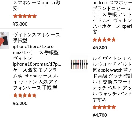
スマホケース xperia 激
android スマホケ
安
ブランドコピー iph
ケース 手帳 アン
イド ルイ ヴィトン
5段階中
¥
5,800
スマホケース xperi
5.00
の評価
安
ヴィトンスマホケース
手帳型
iphone18pro/17pro
5段階中
¥
5,800
5.00
の評価
max/17 ケース 手帳型
ヴィトン
ルイ ヴィトン ア
iphone18promax/17pro/16
ル ウォッチ ベルト
ケース 激安 モノグラ
気 apple watch 革
ム柄 iphone ケース ル
ド 高級 グッチ 時計
イ ヴィトン 人気 アイ
ルト 交換 スマート
フォンケース 手帳 型
ォッチ ベルト ア
ル ウォッチ バンド
すすめ
5段階中
¥
5,200
5.00
の評価
5段階中
¥
4,700
5.00
の評価