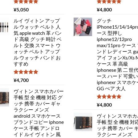
5段階中
5段階中
¥
5,050
¥
4,800
5.00
の評価
5.00
の評価
ルイ ヴィトン アップ
グッチ
ル ウォッチ ベルト 人
iPhone15/14/14pr
気 apple watch 革 バン
ース 型押し
ド 高級 グッチ 時計 ベ
iphone12/12pro
ルト 交換 スマート ウ
max/11pro ケース
ォッチ ベルト アップ
ンド レディース guc
ル ウォッチ バンド お
アイ フォンXs/Xs 
すすめ
ケース 革 高級
iphonese 第 二 世
ース ハード 可愛い
5段階中
¥
4,700
iphonexr スマホ
5.00
の評価
GG ぺア 大人
ヴィトン スマホカバー
手帳 型 全 機種 対応 グ
ッチ 携帯 カバー ギャ
5段階中
¥
4,800
5.00
の評価
ラクシー メンズ
android スマホケース
ヴィトン スマホカ
ブランドコピー iphone
手帳 型 全 機種 対
ケース 手帳 アンドロ
ッチ 携帯 カバー 
イド ルイ ヴィトン 風
ラクシー メンズ