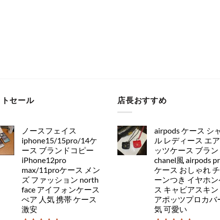
ットセール
店長おすすめ
ノースフェイス
airpods ケース シ
iphone15/15pro/14ケ
ル レディース エ
ース ブランドコピー
ッツケース ブラン
iPhone12pro
chanel風 airpods p
max/11proケース メン
ケース おしゃれ 
ズ ファッション north
ーンつき イヤホン
face アイフォンケース
ス キャビアスキン
ぺア 人気 携帯 ケース
アポッツプロカバー
激安
気 可愛い