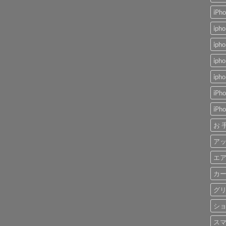
iP
ip
ip
ip
ip
iP
iP
お 
アッ
エ
カー
グリ
ショ
スマ