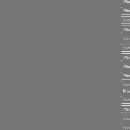
iP
iP
ip
iP
ip
ip
iP
iP
iP
ip
帳
ip
iP
ip
ip