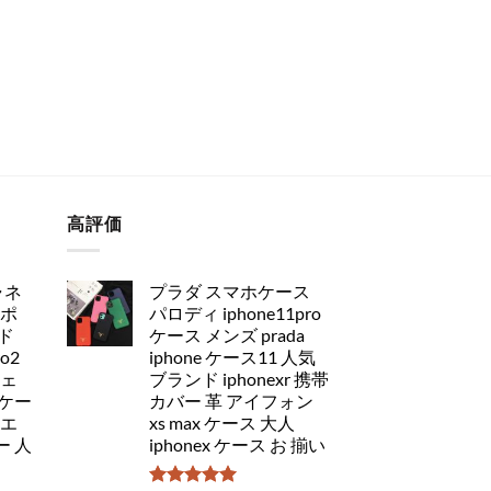
高評価
ャネ
プラダ スマホケース
アポ
パロディ iphone11pro
ド
ケース メンズ prada
ro2
iphone ケース11 人気
チェ
ブランド iphonexr 携帯
ケー
カバー 革 アイフォン
 エ
xs max ケース 大人
 人
iphonex ケース お 揃い