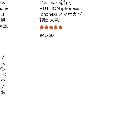
ース
スxs max 流行り
one
VUTTION iphonexs
ドロ
iphonexr スマホカバー
 風
韓国 人気
a 激
5段階中
¥
4,750
5.00
の評価
ップ
 人
 バン
 ベ
 ウ
ップ
 お