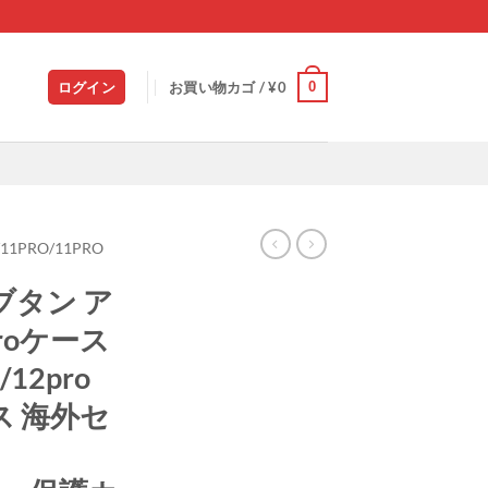
0
ログイン
お買い物カゴ /
¥
0
/11PRO/11PRO
タン ア
roケース
/12pro
ス 海外セ