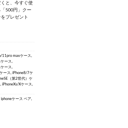
だくと、今すぐ使
「500円」クー
ンをプレゼント
！
ro/11pro maxケース
,
Maxケース
,
Maxケース
,
maxケース
,
iPhone8/7ケ
honeSE（第2世代）ケ
ス
,
iPhoneXs/Xケース
,
,
iphoneケース ペア
,