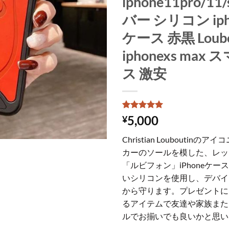
iphone11pro/1
バー シリコン ipho
ケース 赤黒 Loubo
iphonexs max
ス 激安
5
件の利用者
5,000
¥
評価に基づ
く5段階評
Christian Louboutin
価のうち、
5
点
カーのソールを模した、レッ
「ルビフォン」iPhoneケ
いシリコンを使用し、デバイ
から守ります。プレゼントに
るアイテムで友達や家族また
ルでお揃いでも良いかと思い