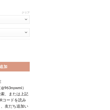
クリア
roケース 人気 CL iphone12/12pro max ラバーケース 海外セレブ 愛用 ip
追加
E
（@963nywmi）
検索、または上記
QRコードを読み
り、友だち追加い