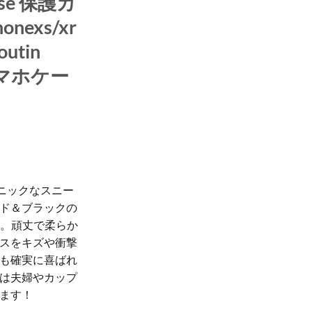
1/se 保護カ
nexs/xr
utin
 スマホケー
のアイコニックなスニー
ド＆ブラックの
ース。頑丈で柔らか
スをキズや衝撃
も確実に喜ばれ
は夫婦やカップ
ます！