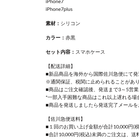
iPhone7
iPhone7plus
素材：
シリコン
カラー：
赤黒
セット内容：
スマホケース
【配送詳細】
■新品商品を海外から国際佐川急便にて発
※通関保証、税関に止められることがあ
■商品はご注文確認後、発送まで3～5営
*一部入手困難な商品はこれ以上遅れる場
■商品を発送しましたら発送完了メールを
【佐川急便送料】
■１回のお買い上げ金額が合計10,000
■合計10,000円(税込)未満のご注文は、