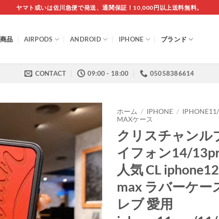
ヤマト或いは佐川急便で発送、通関保証！10,000円以上送料無料。
商品
AIRPODS
ANDROID
IPHONE
ブランド
CONTACT
09:00 - 18:00
05058386614
ホーム
/
IPHONE
/
IPHONE11
MAXケース
クリスチャンルブ
イフォン14/13p
人気 CL iphone12
max ラバーケー
レブ 愛用