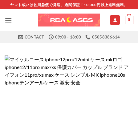
Skip
ヤマト或いは佐川急便で発送、通関保証！10,000円以上送料無料。
to
content
0
CONTACT
09:00 - 18:00
05058386614