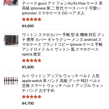
ディース gucci アイ フォンXs/Xs Max ケース 革
高級 iphonese 第 二 世代 ケース ハード 可愛い
iphonexr スマホケース GG ぺア 大人
5段階中
¥
4,800
5.00
の評価
ヴィトン スマホカバー 手帳 型 全 機種 対応 グッ
チ 携帯 カバー ギャラクシー メンズ android ス
マホケース ブランドコピー iphone ケース 手帳
アンドロイド ルイ ヴィトン 風 スマホケース
xperia 激安
5段階中
¥
5,800
5.00
の評価
ルイ ヴィトン アップル ウォッチ ベルト 人気
apple watch 革 バンド 高級 グッチ 時計 ベルト
交換 スマート ウォッチ ベルト アップル ウォッ
チ バンド おすすめ
5段階中
¥
4,700
5.00
の評価