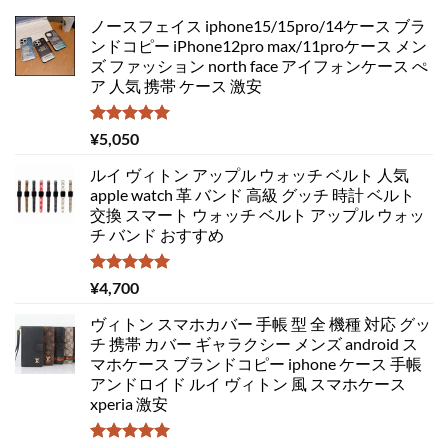
ノースフェイス iphone15/15pro/14ケース ブラ
ンドコピー iPhone12pro max/11proケース メン
ズ ファッション north face アイフォンケース ぺ
ア 人気 携帯 ケース 激安
5段階中
¥
5,050
5.00
の評価
ルイ ヴィトン アップル ウォッチ ベルト 人気
apple watch 革 バンド 高級 グッチ 時計 ベルト
交換 スマート ウォッチ ベルト アップル ウォッ
チ バンド おすすめ
5段階中
¥
4,700
5.00
の評価
ヴィトン スマホカバー 手帳 型 全 機種 対応 グッ
チ 携帯 カバー ギャラクシー メンズ android ス
マホケース ブランドコピー iphone ケース 手帳
アンドロイド ルイ ヴィトン 風 スマホケース
xperia 激安