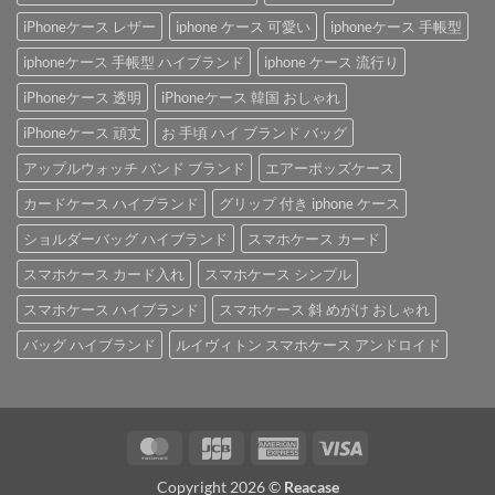
iPhoneケース レザー
iphone ケース 可愛い
iphoneケース 手帳型
iphoneケース 手帳型 ハイブランド
iphone ケース 流行り
iPhoneケース 透明
iPhoneケース 韓国 おしゃれ
iPhoneケース 頑丈
お 手頃 ハイ ブランド バッグ
アップルウォッチ バンド ブランド
エアーポッズケース
カードケース ハイブランド
グリップ 付き iphone ケース
ショルダーバッグ ハイブランド
スマホケース カード
スマホケース カード入れ
スマホケース シンプル
スマホケース ハイブランド
スマホケース 斜 めがけ おしゃれ
バッグ ハイブランド
ルイヴィトン スマホケース アンドロイド
MasterCard
JCB
American
Visa
Express
Copyright 2026 ©
Reacase