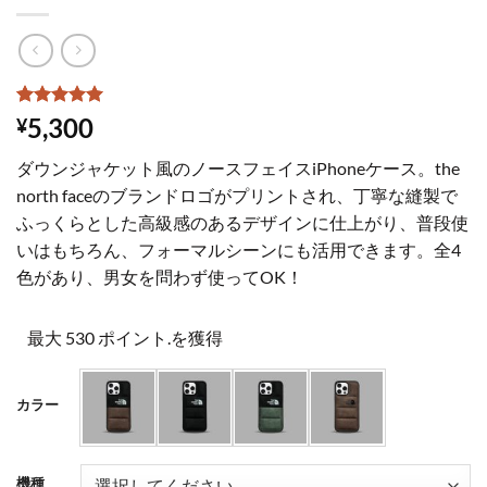
1
件の利用者
5,300
¥
評価に基づ
く5段階評
ダウンジャケット風のノースフェイスiPhoneケース。the
価のうち、
5
点
north faceのブランドロゴがプリントされ、丁寧な縫製で
ふっくらとした高級感のあるデザインに仕上がり、普段使
いはもちろん、フォーマルシーンにも活用できます。全4
色があり、男女を問わず使ってOK！
最大 530 ポイント.を獲得
カラー
機種