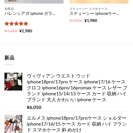
全商品
ステューシー スマホケース
バレンシアガ iphone ガラス ケース パロディ アイフォン 11pro ケース ぺア 人気 balenciaga 携帯 ケース iPhone11 スマホカバー 海外セレブ iphonexsmax ケース シンプル iphone xr ケース 頑丈
ステューシー iphoneケース 激安 iphone xr ケース 大理石柄 stussy iphonexr 携帯 カバー かっこいい アイフォンケースxr メンズ スマホケース 安い 店
元
現
¥
4,050
¥
1,980
の
在
価
の
5段階中
元
5
の
現
¥
4,350
¥
1,980
格
価
の
在
評価
は
格
価
の
¥4,050
は
格
価
で
¥1,980
は
格
し
で
¥4,350
は
た。
す。
で
¥1,980
新品
し
で
た。
す。
ヴィヴィアン ウエスト ウッド
iphone18pro/17pro ケース iphone17/16 ケース
クロコ iphone16pro/16promax ケース レザー ブ
ランド iphone15/14/13 ケース カード 収納 ハイ
ブランド 大人 かわいい iphone ケース
¥
6,050
エルメス iphone18pro/17proケース ショルダー
iphone17/16/15 ケース カード 収納 ハイ ブラン
ド スマホケース 斜 めがけ