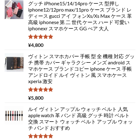
グッチ iPhone15/14/14pro ケース 型押し
iphone12/12pro max/11pro ケース ブランド レ
ディース gucci アイ フォンXs/Xs Max ケース 革
高級 iphonese 第 二 世代 ケース ハード 可愛い
iphonexr スマホケース GG ぺア 大人
5段階中
¥
4,800
5.00
の評価
ヴィトン スマホカバー 手帳 型 全 機種 対応 グッ
チ 携帯 カバー ギャラクシー メンズ android ス
マホケース ブランドコピー iphone ケース 手帳
アンドロイド ルイ ヴィトン 風 スマホケース
xperia 激安
5段階中
¥
5,800
5.00
の評価
ルイ ヴィトン アップル ウォッチ ベルト 人気
apple watch 革 バンド 高級 グッチ 時計 ベルト
交換 スマート ウォッチ ベルト アップル ウォッ
チ バンド おすすめ