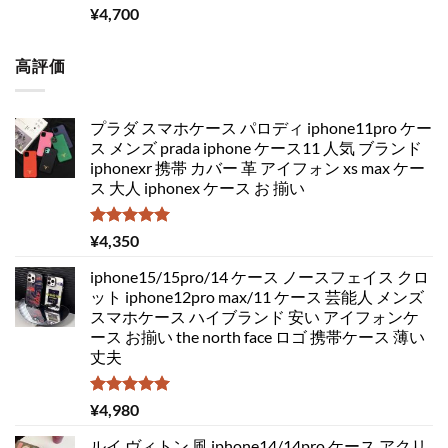
5段階中
¥
4,700
5.00
の評価
高評価
プラダ スマホケース パロディ iphone11pro ケー
ス メンズ prada iphone ケース11 人気 ブランド
iphonexr 携帯 カバー 革 アイフォン xs max ケー
ス 大人 iphonex ケース お 揃い
5段階中
¥
4,350
5.00
の評価
iphone15/15pro/14 ケース ノースフェイス クロ
ット iphone12pro max/11 ケース 芸能人 メンズ
スマホケース ハイブランド 安い アイフォンケ
ース お揃い the north face ロゴ 携帯ケース 薄い
丈夫
5段階中
¥
4,980
5.00
の評価
ルイ ヴィトン 風 iphone14/14pro ケース アクリ