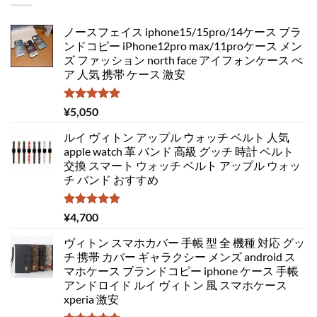
ノースフェイス iphone15/15pro/14ケース ブラ
ンドコピー iPhone12pro max/11proケース メン
ズ ファッション north face アイフォンケース ぺ
ア 人気 携帯 ケース 激安
5段階中
¥
5,050
5.00
の評価
ルイ ヴィトン アップル ウォッチ ベルト 人気
apple watch 革 バンド 高級 グッチ 時計 ベルト
交換 スマート ウォッチ ベルト アップル ウォッ
チ バンド おすすめ
5段階中
¥
4,700
5.00
の評価
ヴィトン スマホカバー 手帳 型 全 機種 対応 グッ
チ 携帯 カバー ギャラクシー メンズ android ス
マホケース ブランドコピー iphone ケース 手帳
アンドロイド ルイ ヴィトン 風 スマホケース
xperia 激安