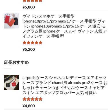
5段階中
¥
5,800
5.00
の評価
ヴィトンスマホケース手帳型
iphone18pro/17pro max/17 ケース 手帳型 ヴィ
トン iphone18promax/17pro/16 ケース 激安 モ
ノグラム柄 iphone ケース ルイ ヴィトン 人気 ア
イフォンケース 手帳 型
5段階中
¥
5,200
5.00
の評価
店長おすすめ
airpods ケース シャネル レディース エアポッツ
ケース ブランド chanel風 airpods pro2 ケース お
しゃれ チェーンつき イヤホンケース キャビア
スキン エアポッツプロカバー 人気 可愛い
5段階中
¥
4,800
5.00
の評価