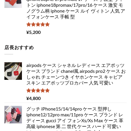
トン iphone18promax/17pro/16 ケース 激安 モ
ノグラム柄 iphone ケース ルイ ヴィトン 人気 ア
イフォンケース 手帳 型
5段階中
¥
5,200
5.00
の評価
店長おすすめ
airpods ケース シャネル レディース エアポッツ
ケース ブランド chanel風 airpods pro2 ケース お
しゃれ チェーンつき イヤホンケース キャビア
スキン エアポッツプロカバー 人気 可愛い
5段階中
¥
4,800
5.00
の評価
グッチ iPhone15/14/14pro ケース 型押し
iphone12/12pro max/11pro ケース ブランド レ
ディース gucci アイ フォンXs/Xs Max ケース 革
高級 iphonese 第 二 世代 ケース ハード 可愛い