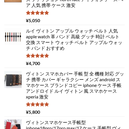
ア 人気 携帯 ケース 激安
5段階中
¥
5,050
5.00
の評価
ルイ ヴィトン アップル ウォッチ ベルト 人気
apple watch 革 バンド 高級 グッチ 時計 ベルト
交換 スマート ウォッチ ベルト アップル ウォッ
チ バンド おすすめ
5段階中
¥
4,700
5.00
の評価
ヴィトン スマホカバー 手帳 型 全 機種 対応 グッ
チ 携帯 カバー ギャラクシー メンズ android ス
マホケース ブランドコピー iphone ケース 手帳
アンドロイド ルイ ヴィトン 風 スマホケース
xperia 激安
5段階中
¥
5,800
5.00
の評価
ヴィトンスマホケース手帳型
iphone18pro/17pro max/17 ケース 手帳型 ヴィ