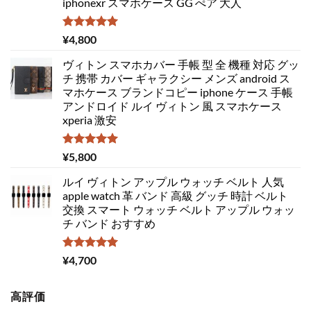
iphonexr スマホケース GG ぺア 大人
5段階中
¥
4,800
5.00
の評価
ヴィトン スマホカバー 手帳 型 全 機種 対応 グッ
チ 携帯 カバー ギャラクシー メンズ android ス
マホケース ブランドコピー iphone ケース 手帳
アンドロイド ルイ ヴィトン 風 スマホケース
xperia 激安
5段階中
¥
5,800
5.00
の評価
ルイ ヴィトン アップル ウォッチ ベルト 人気
apple watch 革 バンド 高級 グッチ 時計 ベルト
交換 スマート ウォッチ ベルト アップル ウォッ
チ バンド おすすめ
5段階中
¥
4,700
5.00
の評価
高評価