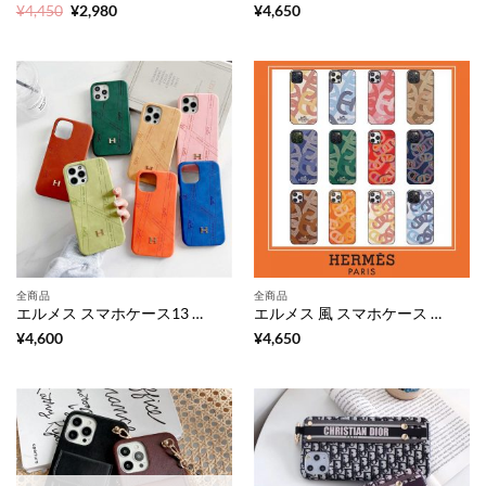
元
現
¥
4,450
¥
2,980
¥
4,650
の
在
価
の
格
価
は
格
¥4,450
は
で
¥2,980
し
で
た。
す。
全商品
全商品
エルメス スマホケース13 新作 iphone13mini/12 携帯ケース 偽物 Hermes アイフォン11pro max/10r カバー 革 ハイブランド iphonexs マックス/se2ケース 大人 シンプル
エルメス 風 スマホケース お揃い iphone12pro max ケース 大人 可愛い シンプル iphone11pro カバー ラムスキン HERMES スマートフォンケース おしゃれ
¥
4,600
¥
4,650