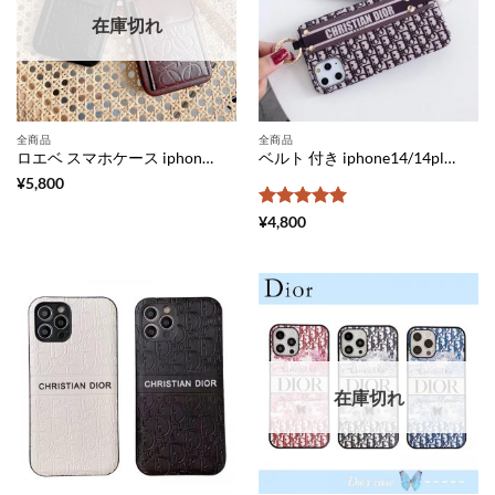
在庫切れ
全商品
全商品
ロエベ スマホケース iphone12 カード 入れる LOEWE iphoneケ12mini/11proース チェーン スマートフォンケースxs/x お揃い iphone11/xs max 携帯カバー 背面収納 可愛い
ベルト 付き iphone14/14plus/13pro max ケース ペア 大人 ディオール iphone12/12miniケース dior オブリーク アイフォン11pro max/se2 携帯カバー スタンド 機能 スマホケースxr/x お揃い
¥
5,800
5段階中
5
の
¥
4,800
評価
在庫切れ