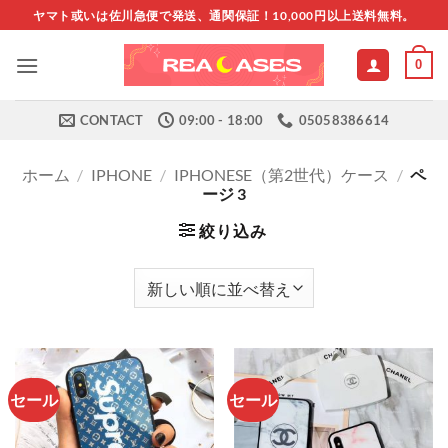
Skip
ヤマト或いは佐川急便で発送、通関保証！10,000円以上送料無料。
to
content
0
CONTACT
09:00 - 18:00
05058386614
ホーム
/
IPHONE
/
IPHONESE（第2世代）ケース
/
ペ
ージ 3
絞り込み
セール
セール