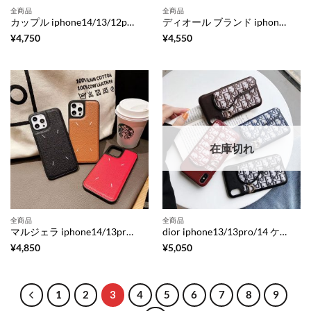
全商品
全商品
カップル iphone14/13/12proケース ディオール アイフォン11pro/11pro max カバー ブランド コピー DIOR iphonexs max/xr/se2 携帯ケース シンプル 衝撃
ディオール ブランド iphone12pro/12ミニケース アニマル柄 dior アイフォン12/11pro max カバー 頑丈 可愛い iphonexs/xr/se2 保護ケース おしゃれ スマホケース7/8 薄い
¥
4,750
¥
4,550
在庫切れ
全商品
全商品
マルジェラ iphone14/13pro/13pro maxケース 芸能人 メンズ martin margiela iphone12pro/12miniカバー 夫婦 お 揃い アイフォン11pro max/x/xr 保護ケース ブランド コピー 激安
dior iphone13/13pro/14 ケース ディオール サドル iphone14promax/12mini ケース カード 収納 iphone11pro max ケース ペア 大人 アイフォンxs/xr カバー ブランド パロディ iphonese2/8plus ケース 有名人
¥
4,850
¥
5,050
1
2
3
4
5
6
7
8
9