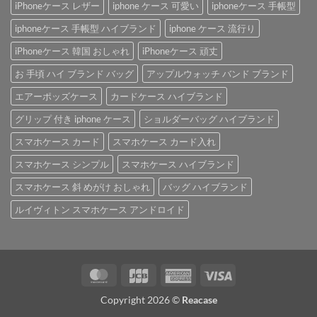
iPhoneケース レザー
iphone ケース 可愛い
iphoneケース 手帳型
iphoneケース 手帳型 ハイブランド
iphone ケース 流行り
iPhoneケース 韓国 おしゃれ
iPhoneケース 頑丈
お 手頃 ハイ ブランド バッグ
アップルウォッチ バンド ブランド
エアーポッズケース
カードケース ハイブランド
グリップ 付き iphone ケース
ショルダーバッグ ハイブランド
スマホケース カード
スマホケース カード入れ
スマホケース シンプル
スマホケース ハイブランド
スマホケース 斜 めがけ おしゃれ
バッグ ハイブランド
ルイヴィトン スマホケース アンドロイド
MasterCard
JCB
American
Visa
Express
Copyright 2026 ©
Reacase