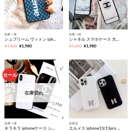
在庫一掃
在庫一掃
シュプリーム ヴィトン iphone11pro maxケース ペア LV Supreme スマホケースxs/xr ガラス オシャレ アイフォンカバー おすすめ
シャネル スマホケース 大理石風 iphonexr/xsケース カップル chanel風 アイフォン7plus/8 カバー お洒落 ブランド 携帯ケース iphone6/6s 安い
元
現
元
現
¥
4,400
¥
1,980
¥
4,350
¥
1,980
の
在
の
在
価
の
価
の
格
価
格
価
は
格
は
格
¥4,400
は
¥4,350
は
で
¥1,980
で
¥1,980
し
で
し
で
セール
た。
す。
た。
す。
在庫切れ
在庫一掃
全商品
キラキラ iphoneケース シャネルロゴ iphone11/xs max 保護カバー ペア グッチ風 アイフォンxr/7/8plus ガラスケース 激安
エルメス iphone13/13pro max レザーケース レディース hermes風 iphone12pro/11 スマホケース パイソン 柄 iphonexs max カバー ブランド 可愛い アイフォンカバー11/10s