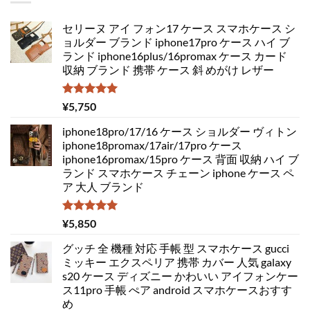
セリーヌ アイ フォン17 ケース スマホケース シ
ョルダー ブランド iphone17pro ケース ハイ ブ
ランド iphone16plus/16promax ケース カード
収納 ブランド 携帯 ケース 斜 めがけ レザー
5段階中
¥
5,750
5.00
の評価
iphone18pro/17/16 ケース ショルダー ヴィトン
iphone18promax/17air/17pro ケース
iphone16promax/15pro ケース 背面 収納 ハイ ブ
ランド スマホケース チェーン iphone ケース ペ
ア 大人 ブランド
5段階中
¥
5,850
5.00
の評価
グッチ 全 機種 対応 手帳 型 スマホケース gucci
ミッキー エクスペリア 携帯 カバー 人気 galaxy
s20 ケース ディズニー かわいい アイフォンケー
ス11pro 手帳 ぺア android スマホケースおすす
め