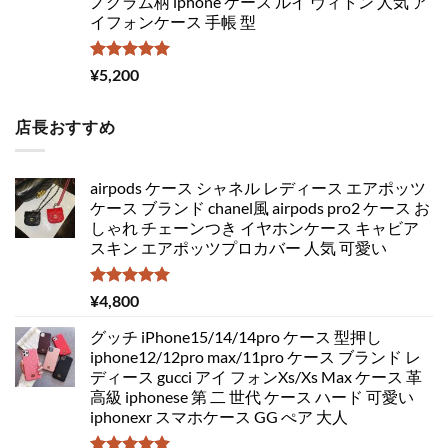
ノグラム柄 iphone ケース ルイ ヴィトン 人気 ア
イフォンケース 手帳 型
5段階中
¥
5,200
5.00
の評価
店長おすすめ
airpods ケース シャネル レディース エアポッツ
ケース ブランド chanel風 airpods pro2 ケース お
しゃれ チェーンつき イヤホンケース キャビア
スキン エアポッツプロカバー 人気 可愛い
5段階中
¥
4,800
5.00
の評価
グッチ iPhone15/14/14pro ケース 型押し
iphone12/12pro max/11pro ケース ブランド レ
ディース gucci アイ フォンXs/Xs Max ケース 革
高級 iphonese 第 二 世代 ケース ハード 可愛い
iphonexr スマホケース GG ぺア 大人