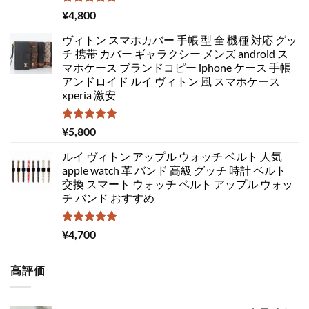
5段階中
¥
4,800
5.00
の評価
ヴィトン スマホカバー 手帳 型 全 機種 対応 グッ
チ 携帯 カバー ギャラクシー メンズ android ス
マホケース ブランドコピー iphone ケース 手帳
アンドロイド ルイ ヴィトン 風 スマホケース
xperia 激安
5段階中
¥
5,800
5.00
の評価
ルイ ヴィトン アップル ウォッチ ベルト 人気
apple watch 革 バンド 高級 グッチ 時計 ベルト
交換 スマート ウォッチ ベルト アップル ウォッ
チ バンド おすすめ
5段階中
¥
4,700
5.00
の評価
高評価