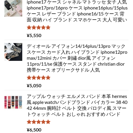
iphone17 ケース シャネル マトラッセ 女子 人気
iphone17pro/16pro ケース iphone16plus/15plus
ケース レザー ブランド iphone16/15 ケース 背
面 収納 ハイ ブランド スマホケース 大人 可愛い
5段階中
¥
5,550
5.00
の評価
ディオール アイフォン14/14plus/13pro マック
スケース カード入れ ハイブランド iphone12pro
max/12mini カバー 刺繡 dior風 アイフォン
11pro/11/se 保護ケース スタンド christian dior
携帯ケース オブリークサドル 人気
5段階中
¥
5,050
5.00
の評価
アップル ウォッチ エルメス バンド 本革 hermes
風 apple watchバンドブランド バイカラー 38 40
42 44mm 腕時計 ベルト 交換 パロディ風 スマー
トウォッチ ベルト おしゃれ おすすめ バンド
5段階中
¥
6,500