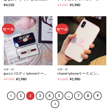
元
現
¥
4,550
¥
4,350
¥
1,980
の
在
価
の
格
価
は
格
¥4,350
は
で
¥1,980
し
で
セール
セール
た。
す。
在庫一掃
在庫一掃
gucciパロディ iphoneケース ラメ キラキラ iphonex/xs スマホケース ブランドコピー iphonexs max カバー お揃い 贅沢風
chanel iphoneケース ピンク かわいい アイフォンxs maxカバー 女子 シャネルパロディ スマホケース x/xs max お洒落 人気
元
現
元
現
¥
4,400
¥
1,980
¥
4,200
¥
1,980
の
在
の
在
価
の
価
の
格
価
格
価
は
格
は
格
¥4,400
は
¥4,200
は
1
2
3
4
5
…
7
8
9
で
¥1,980
で
¥1,980
し
で
し
で
た。
す。
た。
す。