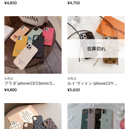
¥
4,850
¥
4,750
在庫切れ
全商品
全商品
プラダ iphone13/13mini/13pro maxケース 編み込み prada iphone12/12プロケース メッシュレザー 高級感 スマホケース11pro 滑り 止め アイフォンse2/10r/xsカバー おしゃれ 韓国
ルイ ヴィトン iphone13ケース 安い iphone13pro/13pro max ショルダーケース カード収納 ヴィトン風 iphone12/12pro スマホケース 大人っぽい iphone11/x/xs マックス ケース 便利 お揃い
¥
4,800
¥
5,650