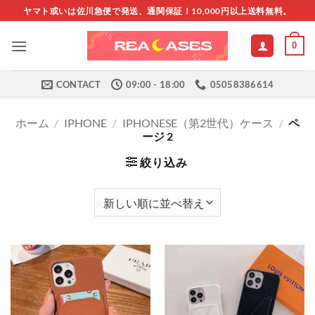
Skip
ヤマト或いは佐川急便で発送、通関保証！10,000円以上送料無料。
to
content
0
CONTACT
09:00 - 18:00
05058386614
ホーム
/
IPHONE
/
IPHONESE（第2世代）ケース
/
ペ
ージ 2
絞り込み