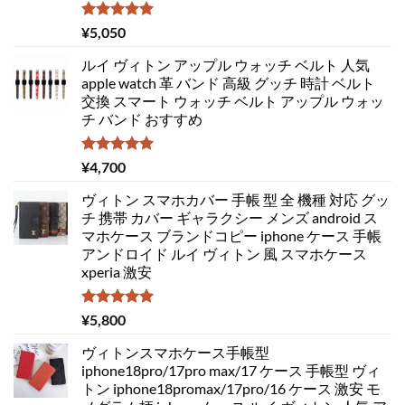
5段階中
¥
5,050
5.00
の評価
ルイ ヴィトン アップル ウォッチ ベルト 人気
apple watch 革 バンド 高級 グッチ 時計 ベルト
交換 スマート ウォッチ ベルト アップル ウォッ
チ バンド おすすめ
5段階中
¥
4,700
5.00
の評価
ヴィトン スマホカバー 手帳 型 全 機種 対応 グッ
チ 携帯 カバー ギャラクシー メンズ android ス
マホケース ブランドコピー iphone ケース 手帳
アンドロイド ルイ ヴィトン 風 スマホケース
xperia 激安
5段階中
¥
5,800
5.00
の評価
ヴィトンスマホケース手帳型
iphone18pro/17pro max/17 ケース 手帳型 ヴィ
トン iphone18promax/17pro/16 ケース 激安 モ