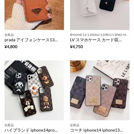
全商品
IPHONE13/13MINI/13PRO/13PRO MAXケース
prada アイフォンケース13/13mini 革 プラダ iphone12 スマホケース ic カード 背面 iphone11/11pro max/xs ケース 大人っぽい ペア iphonese 第二世代ケース 高級 ブランド
LV スマホケース カード収納 iphone13pro/12/12pro max ケース 男女兼用 ルイヴィトンコピー iphone13pro max カバー 黒 白 携帯ケース iphone11/xs/se2 型押し 革
¥
4,800
¥
4,750
全商品
全商品
ハイブランド iphone14pro/14plus/13pro maxケース キャラクター ヴィヴィエンヌ ヴィトン アイフォン13/12/12proカバー かかし ミッキー iphone11/11pro カバー 面白い iphonexs/xr 保護ケース
コーチ iphone14 iphone13pro スマホケース coach メンズ iphone13ミニ/12/12proケース おしゃれ ブランド アイフォン11/x/xr ケース おすすめ 丈夫