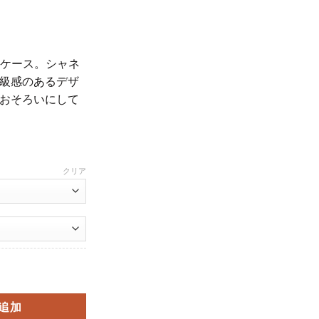
neケース。シャネ
級感のあるデザ
おそろいにして
80
クリア
nexr/xsケース カップル chanel風 アイフォン7plus/8 カバー お洒落 
追加