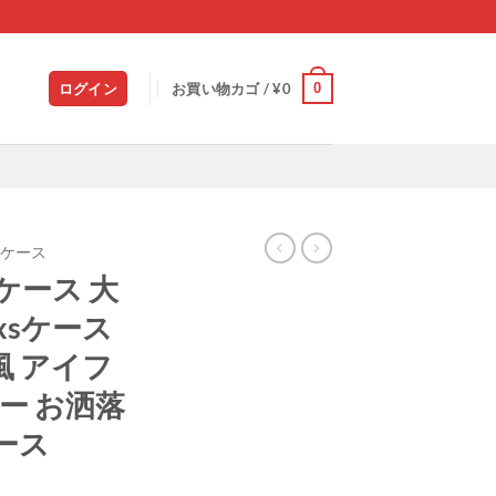
0
ログイン
お買い物カゴ /
¥
0
/7ケース
ケース 大
/xsケース
l風 アイフ
バー お洒落
ース