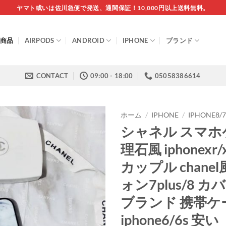
ヤマト或いは佐川急便で発送、通関保証！10,000円以上送料無料。
商品
AIRPODS
ANDROID
IPHONE
ブランド
CONTACT
09:00 - 18:00
05058386614
ホーム
/
IPHONE
/
IPHONE8
シャネル スマホ
理石風 iphonexr
カップル chane
ォン7plus/8 カ
ブランド 携帯ケ
iphone6/6s 安い