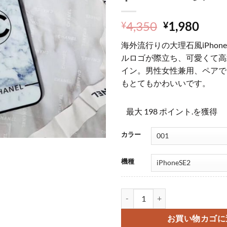
元
現
4,350
1,980
¥
¥
の
在
海外流行りの大理石風iPho
価
の
ルロゴが際立ち、可愛くて高
格
価
イン。男性女性兼用、ペアで
は
格
もとてもかわいいです。
¥4,350
は
で
¥1,9
し
で
最大 198 ポイント.を獲得
た。
す。
カラー
機種
シャネル スマホケース 大理石風 ipho
お買い物カゴに