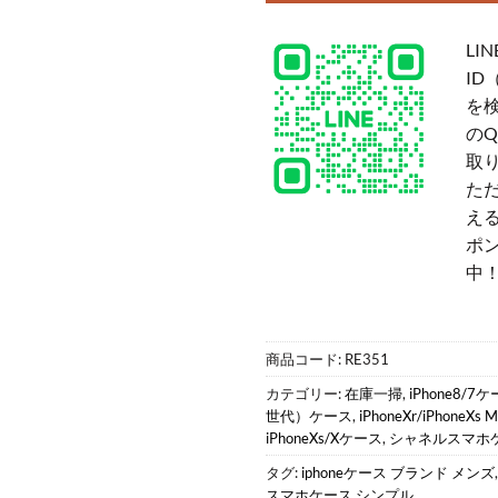
LIN
ID
を
の
取
た
える
ポ
中
商品コード:
RE351
カテゴリー:
在庫一掃
,
iPhone8/7
世代）ケース
,
iPhoneXr/iPhoneX
iPhoneXs/Xケース
,
シャネルスマホ
タグ:
iphoneケース ブランド メンズ
スマホケース シンプル