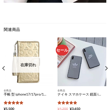
関連商品
セール
在庫切れ
全商品
全商品
手帳 型 iphone17/17pro/16pro ケース シャネル 型押し iPhone15pro/15ケース chanelマーク iphone14 pro ケース ブランドパロディ アイフォン ケース 革 レディース iphone ケース 高級感
ナイキ スマホケース 鏡面 iPhone11proケース アディダス ミラー アイ フォン ケース11 韓国 nike iPhone Xs/Xs Maxケース ぺア シンプル iphone xr ケース 海外 adidas 携帯 カバー おしゃれ
5段階中
5
の
5段階中
元
5
の
現
¥
5,500
¥
4,200
¥
3,650