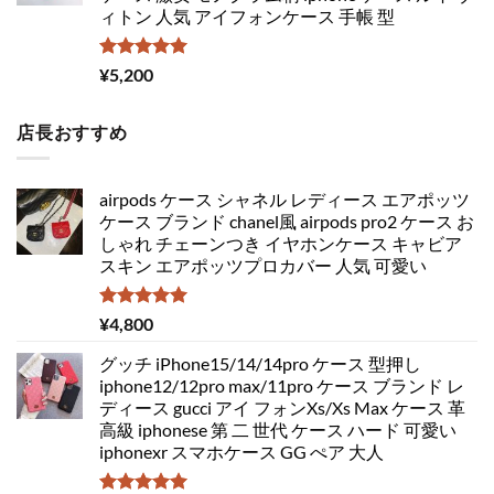
ィトン 人気 アイフォンケース 手帳 型
5段階中
¥
5,200
5.00
の評価
店長おすすめ
airpods ケース シャネル レディース エアポッツ
ケース ブランド chanel風 airpods pro2 ケース お
しゃれ チェーンつき イヤホンケース キャビア
スキン エアポッツプロカバー 人気 可愛い
5段階中
¥
4,800
5.00
の評価
グッチ iPhone15/14/14pro ケース 型押し
iphone12/12pro max/11pro ケース ブランド レ
ディース gucci アイ フォンXs/Xs Max ケース 革
高級 iphonese 第 二 世代 ケース ハード 可愛い
iphonexr スマホケース GG ぺア 大人