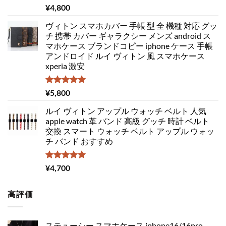
5段階中
¥
4,800
5.00
の評価
ヴィトン スマホカバー 手帳 型 全 機種 対応 グッ
チ 携帯 カバー ギャラクシー メンズ android ス
マホケース ブランドコピー iphone ケース 手帳
アンドロイド ルイ ヴィトン 風 スマホケース
xperia 激安
5段階中
¥
5,800
5.00
の評価
ルイ ヴィトン アップル ウォッチ ベルト 人気
apple watch 革 バンド 高級 グッチ 時計 ベルト
交換 スマート ウォッチ ベルト アップル ウォッ
チ バンド おすすめ
5段階中
¥
4,700
5.00
の評価
高評価
ステューシー スマホケース iphone16/16pro