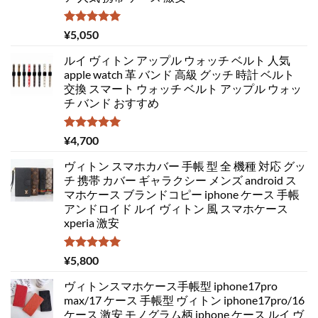
5段階中
¥
5,050
5.00
の評価
ルイ ヴィトン アップル ウォッチ ベルト 人気
apple watch 革 バンド 高級 グッチ 時計 ベルト
交換 スマート ウォッチ ベルト アップル ウォッ
チ バンド おすすめ
5段階中
¥
4,700
5.00
の評価
ヴィトン スマホカバー 手帳 型 全 機種 対応 グッ
チ 携帯 カバー ギャラクシー メンズ android ス
マホケース ブランドコピー iphone ケース 手帳
アンドロイド ルイ ヴィトン 風 スマホケース
xperia 激安
5段階中
¥
5,800
5.00
の評価
ヴィトンスマホケース手帳型 iphone17pro
max/17 ケース 手帳型 ヴィトン iphone17pro/16
ケース 激安 モノグラム柄 iphone ケース ルイ ヴ