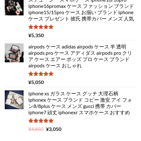
iphone16promax ケース ファッション ブランド
iphone15/15pro ケース お揃い ブランド iphone
ケース プレゼント 彼氏 携帯カバー メンズ 人気
5段階中
¥
5,350
5.00
の評価
airpods ケース adidas airpods ケース 半 透明
airpods pro ケース アディダス airpods pro クリ
ア ケース エアー ポッズ プロ ケース ブランド
airpods ケース おしゃれ
5段階中
¥
5,050
5.00
の評価
iphone xs ガラス ケース グッチ 大理石柄
iphonex ケース ブランド コピー 激安 アイ フォ
ン8/8plus ケース メンズ gucci 携帯 カバー
iphone7 頑丈 iphonexr スマホケース おすすめ
5段階中
元
現
¥
4,850
¥
3,050
5.00
の評価
の
在