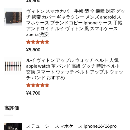
¥
4,800
5.00
の評価
ヴィトン スマホカバー 手帳 型 全 機種 対応 グッ
チ 携帯 カバー ギャラクシー メンズ android ス
マホケース ブランドコピー iphone ケース 手帳
アンドロイド ルイ ヴィトン 風 スマホケース
xperia 激安
5段階中
¥
5,800
5.00
の評価
ルイ ヴィトン アップル ウォッチ ベルト 人気
apple watch 革 バンド 高級 グッチ 時計 ベルト
交換 スマート ウォッチ ベルト アップル ウォッ
チ バンド おすすめ
5段階中
¥
4,700
5.00
の評価
高評価
ステューシー スマホケース iphone16/16pro