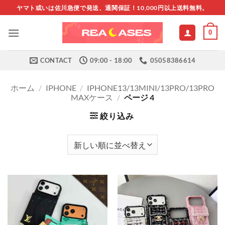
Skip
ヤマト或いは佐川急便で発送、通関保証！10,000円以上送料無料。
to
content
0
CONTACT
09:00 - 18:00
05058386614
ホーム
/
IPHONE
/
IPHONE13/13MINI/13PRO/13PRO
MAXケース
/
ページ 4
絞り込み