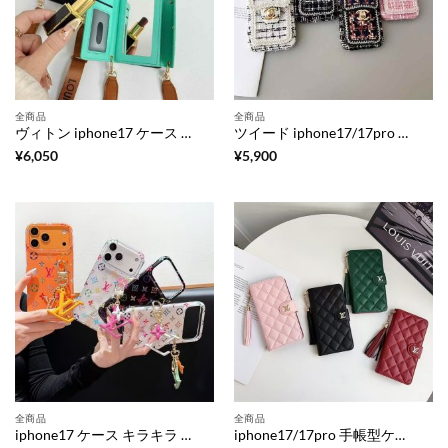
全商品
全商品
ヴィトン iphone17 ケース ショルダー iphone ケース ミラー 付き iphone17pro/17promax ケース 大人 可愛い ブランド iphone16/16pro ケース カード 収納 ハイ ブランド 携帯ケース 肩掛け
ツイード iphone17/17pro ケース シャネル iphone17promax ケース アイフォン16/16pro/16promax ケース レディース ブランド iphone15/14/14pro ケース 背面 収納 ハイ ブランド スマホケース 可愛い ブランド
¥
6,050
¥
5,900
全商品
全商品
iphone17 ケース キラキラ ブランド iphone17pro/17promax ケース チャーム 付き スマホケース ルイ ヴィトン iphone16/16pro ケース ブランド 人気 レディース iphone15/14 ケース ラメ グリッター
iphone17/17pro 手帳型ケース ルイヴィトン iphone air/17promax ケース 手帳 型 ハイ ブランド タッセル 付き iphone16/16plus ケース スマホケース ブランド レザー iphone15/14/13 ケース カード 収納 ブランド