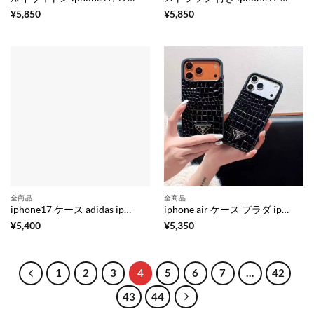
¥
5,850
¥
5,850
全商品
全商品
iphone17 ケース adidas iphone17pro/16pro ケース レザー ブランド iphone16/15/14 ケース ペア 大人 ブランド スマホケース カップル お 揃い ブランド iphone ケース 押し加工
iphone air ケース プラダ iphone17/17pro ケース ワニ柄 ブランド おしゃれ スマホケース ブランド クロコダイル iphone17promax/16pro/16 ケース iphone ケース 人気 ブランド 女子
¥
5,400
¥
5,350
1
2
3
4
5
6
7
…
42
43
44