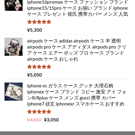
iphone16promax ケース ファッション ブランド
iphone15/15pro ケース お揃い ブランド iphone
ケース プレゼント 彼氏 携帯カバー メンズ 人気
5段階中
¥
5,350
5.00
の評価
airpods ケース adidas airpods ケース 半 透明
airpods pro ケース アディダス airpods pro クリ
ア ケース エアー ポッズ プロ ケース ブランド
airpods ケース おしゃれ
5段階中
¥
5,050
5.00
の評価
iphone xs ガラス ケース グッチ 大理石柄
iphonex ケース ブランド コピー 激安 アイ フォ
ン8/8plus ケース メンズ gucci 携帯 カバー
iphone7 頑丈 iphonexr スマホケース おすすめ
5段階中
元
現
¥
4,850
¥
3,050
5.00
の評価
の
在
価
の