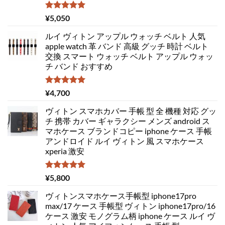
5段階中
¥
5,050
5.00
の評価
ルイ ヴィトン アップル ウォッチ ベルト 人気
apple watch 革 バンド 高級 グッチ 時計 ベルト
交換 スマート ウォッチ ベルト アップル ウォッ
チ バンド おすすめ
5段階中
¥
4,700
5.00
の評価
ヴィトン スマホカバー 手帳 型 全 機種 対応 グッ
チ 携帯 カバー ギャラクシー メンズ android ス
マホケース ブランドコピー iphone ケース 手帳
アンドロイド ルイ ヴィトン 風 スマホケース
xperia 激安
5段階中
¥
5,800
5.00
の評価
ヴィトンスマホケース手帳型 iphone17pro
max/17 ケース 手帳型 ヴィトン iphone17pro/16
ケース 激安 モノグラム柄 iphone ケース ルイ ヴ