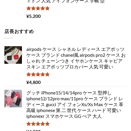
ィトン 人気 アイフォンケース 手帳 型
5段階中
¥
5,200
5.00
の評価
店長おすすめ
airpods ケース シャネル レディース エアポッツ
ケース ブランド chanel風 airpods pro2 ケース お
しゃれ チェーンつき イヤホンケース キャビア
スキン エアポッツプロカバー 人気 可愛い
5段階中
¥
4,800
5.00
の評価
グッチ iPhone15/14/14pro ケース 型押し
iphone12/12pro max/11pro ケース ブランド レ
ディース gucci アイ フォンXs/Xs Max ケース 革
高級 iphonese 第 二 世代 ケース ハード 可愛い
iphonexr スマホケース GG ぺア 大人
5段階中