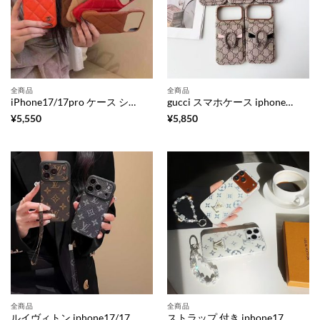
全商品
全商品
iPhone17/17pro ケース シャネル iphone17promax/16promax ケース レザー おしゃれ iphone16/16pro ケース ハイブランド 人気 女子 Chanel スマホケース マトラッセ iphone15/14/13 ケース
gucci スマホケース iphone17/17pro iphone17promax ケース カード収納 ハイ ブランド iphone16/16pro/15pro ケース 人気 ブランド 女子 グッチ風 iphone15/14/13 ケース
¥
5,550
¥
5,850
全商品
全商品
ルイヴィトン iphone17/17pro ケース モノグラム スマホケース ストラップ付き iphone17promax/16proケース ブランド 携帯ケース ビジネス iphone16/15/14 ケース メンズ 人気 ブランド
ストラップ 付き iphone17 ケース ブランド ルイ ヴィトン iphone17pro/17promax ケース iphone16/16pro ケース 大人可愛い ブランド iphone ケース 人気 ブランド 女性 30 代