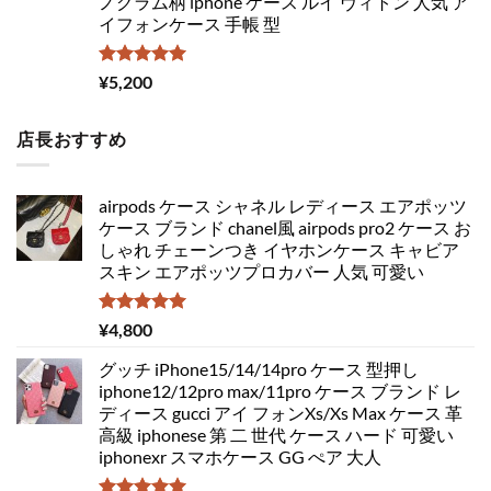
ノグラム柄 iphone ケース ルイ ヴィトン 人気 ア
イフォンケース 手帳 型
5段階中
¥
5,200
5.00
の評価
店長おすすめ
airpods ケース シャネル レディース エアポッツ
ケース ブランド chanel風 airpods pro2 ケース お
しゃれ チェーンつき イヤホンケース キャビア
スキン エアポッツプロカバー 人気 可愛い
5段階中
¥
4,800
5.00
の評価
グッチ iPhone15/14/14pro ケース 型押し
iphone12/12pro max/11pro ケース ブランド レ
ディース gucci アイ フォンXs/Xs Max ケース 革
高級 iphonese 第 二 世代 ケース ハード 可愛い
iphonexr スマホケース GG ぺア 大人