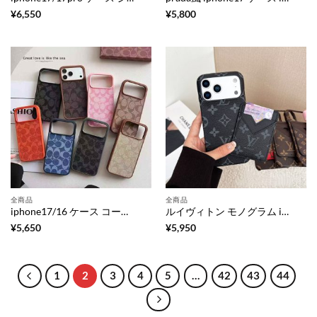
¥
6,550
¥
5,800
全商品
全商品
iphone17/16 ケース コーチ 風 iphone17プロ ケース 革 ブランド iphone16pro/16plus ケース シグネチャー柄 iphone15/15plus ケース 男女 兼用 ブランド スマホケース 衝撃に強い 高見え
ルイヴィトン モノグラム iphone18pro/17 ケース マグセーフ 対応 ケース iphone18promax/17pro/16pro ケース 背面 ポケット ブランド 革 ブランド iphone16/15/14 ケース
¥
5,650
¥
5,950
1
2
3
4
5
…
42
43
44