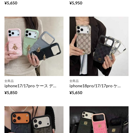
¥
5,650
¥
5,950
全商品
全商品
iphone17/17pro ケース ディオール iphone17promax/16pro ケース カード 収納 背面 ブランド iphone15/15pro ケース 革 ブランド スマホケース 人気 ブランド 女性 lady dior iphone14/13 ケース 大人 可愛い
iphone18pro/17/17pro ケース gucci 風 ggキャンバス iphone16/15 ケース メンズ ブランド iphone17promax/16pro ケース 人気 大人 女子 スマホケース 放熱 フレームレス iphone14/13 ケース 薄い 軽い
¥
5,850
¥
5,650