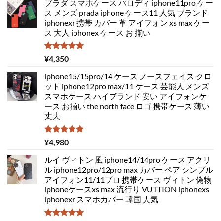
プラダ スマホケース パロディ iphone11pro ケー
ス メンズ prada iphone ケース11 人気 ブランド
iphonexr 携帯 カバー 革 アイフォン xs max ケー
ス 大人 iphonex ケース お 揃い
5段階中
¥
4,350
5.00
の評価
iphone15/15pro/14 ケース ノースフェイス クロ
ット iphone12pro max/11 ケース 芸能人 メンズ
スマホケース ハイブランド 安い アイフォンケ
ース お揃い the north face ロゴ 携帯ケース 薄い
丈夫
5段階中
¥
4,980
5.00
の評価
ルイ ヴィトン 風 iphone14/14pro ケース アクリ
ル iphone12pro/12pro max カバー ペア シンプル
アイフォン11/11プロ 携帯ケース ヴィトン 偽物
iphoneケースxs max 流行り VUTTION iphonexs
iphonexr スマホカバー 韓国 人気