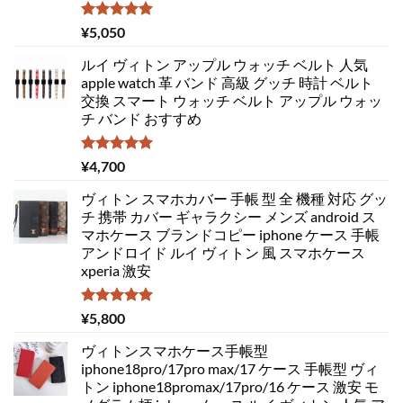
5段階中
¥
5,050
5.00
の評価
ルイ ヴィトン アップル ウォッチ ベルト 人気
apple watch 革 バンド 高級 グッチ 時計 ベルト
交換 スマート ウォッチ ベルト アップル ウォッ
チ バンド おすすめ
5段階中
¥
4,700
5.00
の評価
ヴィトン スマホカバー 手帳 型 全 機種 対応 グッ
チ 携帯 カバー ギャラクシー メンズ android ス
マホケース ブランドコピー iphone ケース 手帳
アンドロイド ルイ ヴィトン 風 スマホケース
xperia 激安
5段階中
¥
5,800
5.00
の評価
ヴィトンスマホケース手帳型
iphone18pro/17pro max/17 ケース 手帳型 ヴィ
トン iphone18promax/17pro/16 ケース 激安 モ