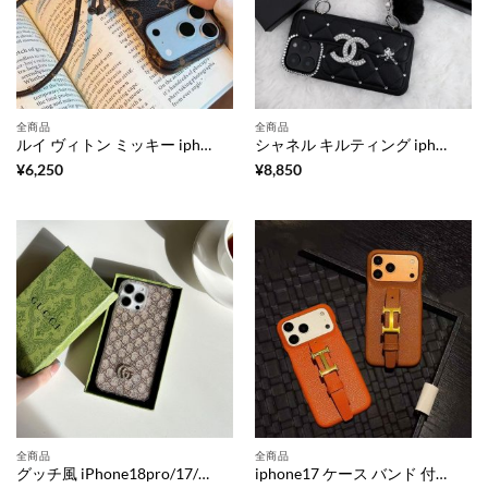
全商品
全商品
ルイ ヴィトン ミッキー iphone18pro/18promax/17 ケース ストラップ 付き iphone17pro/17promax ケース ブランド アイフォン16/16プロ ケース レザー ブランド iphone15/14 ケース 大人 可愛い iphone14pro ケース モノグラム
シャネル キルティング iphone17 ケース iphone17pro ケース ストーン デコ iphone16/16plus ケース ビーズ ストラップ iphone16pro/15pro ケース キラキラ ブランド iphone14/13 ケース 背面 収納 ブランド
¥
6,250
¥
8,850
全商品
全商品
グッチ風 iPhone18pro/17/16 ケース キラキラ iphone18promax/17pro/17promax ケース クリア ブランド iphone16pro/15pro ケース ラメ グリッター iphone14/13 ケース キラキラ ブランド スマホケース 大人 可愛い
iphone17 ケース バンド 付き ブランド エルメス 風 iphone17pro/17promax ケース アイフォン16/16pro ケース 革 ブランド iphone16promax/15pro ケース 人気 大人 女子 iphone14/13 ケース 落下 防止 おしゃれ