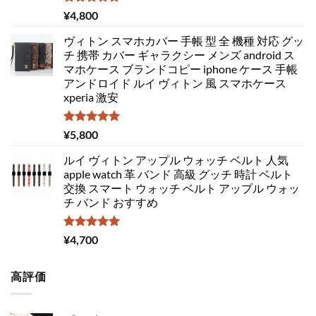
5段階中
¥
4,800
5.00
の評価
ヴィトン スマホカバー 手帳 型 全 機種 対応 グッ
チ 携帯 カバー ギャラクシー メンズ android ス
マホケース ブランドコピー iphone ケース 手帳
アンドロイド ルイ ヴィトン 風 スマホケース
xperia 激安
5段階中
¥
5,800
5.00
の評価
ルイ ヴィトン アップル ウォッチ ベルト 人気
apple watch 革 バンド 高級 グッチ 時計 ベルト
交換 スマート ウォッチ ベルト アップル ウォッ
チ バンド おすすめ
5段階中
¥
4,700
5.00
の評価
高評価