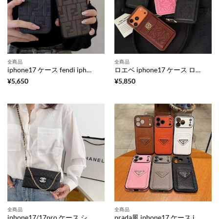
全商品
全商品
iphone17 ケース fendi iphone17pro/17promax ケース magsafe ブランド フェンディ ズッカ 柄 iphone16/16pro ケース 芸能人 愛用 iphone15/14/13 ケース メンズ ブランド
ロエベ iphone17 ケース ロエベ アナグラム iphone air/17proケース 背面ポケット ブランド iphone16/16pro ケース レザー ブランド iphone15/14/13 ケース 大人 おしゃれ 男女兼用
¥
5,650
¥
5,850
全商品
全商品
iphone17/17pro ケース シャネル マトラッセ iphone16/16プロ ケース 手帳型 三つ折り iphone16plus/15plus ケース ショルダー ブランド iphone14/14plusケース チェーンストラップ シャネル 風 iphone13/12 ケース 手帳 財布代わり
prada風 iphone17 ケース iphone17pro/17promax ケース レザー ブランド プラダ トライアングル ロゴ アイフォン16/16プロ ケース カード 収納 ブランド スマホケース ブランド 革