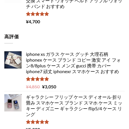
交換 スマート ウォッチ ベルト アップル ウォッ
チ バンド おすすめ
5段階中
¥
4,700
5.00
の評価
高評価
iphone xs ガラス ケース グッチ 大理石柄
iphonex ケース ブランド コピー 激安 アイ フォ
ン8/8plus ケース メンズ gucci 携帯 カバー
iphone7 頑丈 iphonexr スマホケース おすすめ
5段階中
元
現
¥
4,850
¥
3,050
5.00
の評価
の
在
ギャラクシー フリップ ケース ディオール 折り
価
の
畳み スマホケース ブランド スマホ ケース ミッ
格
価
キー ディズニー ギャラクシー flip5/4 ケース リ
は
格
ング
¥4,850
は
で
¥3,050
し
で
5段階中