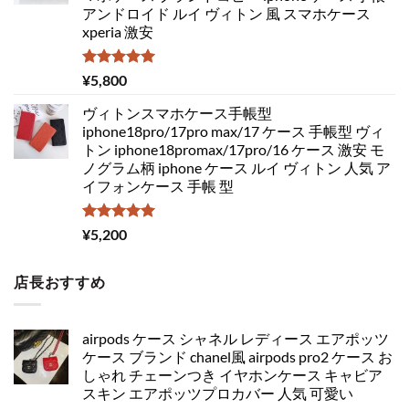
アンドロイド ルイ ヴィトン 風 スマホケース
xperia 激安
5段階中
¥
5,800
5.00
の評価
ヴィトンスマホケース手帳型
iphone18pro/17pro max/17 ケース 手帳型 ヴィ
トン iphone18promax/17pro/16 ケース 激安 モ
ノグラム柄 iphone ケース ルイ ヴィトン 人気 ア
イフォンケース 手帳 型
5段階中
¥
5,200
5.00
の評価
店長おすすめ
airpods ケース シャネル レディース エアポッツ
ケース ブランド chanel風 airpods pro2 ケース お
しゃれ チェーンつき イヤホンケース キャビア
スキン エアポッツプロカバー 人気 可愛い