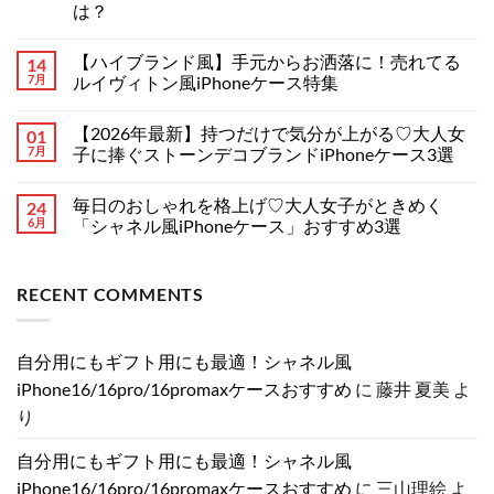
ま
は？
調
だ
ハ
あ
【2026
コ
イ
り
年
メ
ブ
ま
【ハイブランド風】手元からお洒落に！売れてる
14
最
ン
ラ
せ
新】
ト
7月
ルイヴィトン風iPhoneケース特集
ン
ん
iPhone
は
ド
18
【ハ
ま
コ
iPhone
シ
イ
だ
メ
ケ
【2026年最新】持つだけで気分が上がる♡大人女
01
リ
ブ
あ
ン
ー
ー
ラ
り
ト
7月
子に捧ぐストーンデコブランドiPhoneケース3選
ス
ズ
ン
ま
は
特
の
ド
【2026
せ
ま
コ
集！
リ
風】
年
ん
だ
メ
へ
毎日のおしゃれを格上げ♡大人女子がときめく
24
ー
手
最
あ
ン
の
ク
元
新】
り
ト
6月
「シャネル風iPhoneケース」おすすめ3選
情
か
持
ま
は
報
ら
つ
毎
せ
ま
コ
ま
お
だ
日
ん
だ
メ
と
洒
け
の
あ
ン
RECENT COMMENTS
め！
落
で
お
り
ト
分
に！
気
し
ま
は
割
売
分
ゃ
せ
ま
発
れ
が
れ
ん
だ
売・
て
上
を
あ
自分用にもギフト用にも最適！シャネル風
新
る
が
格
り
色・
ル
る
上
ま
iPhone16/16pro/16promaxケースおすすめ
に
藤井 夏美
よ
可
イ
♡
げ
せ
変
ヴ
大
♡
ん
り
絞
ィ
人
大
り
ト
女
人
カ
ン
子
女
自分用にもギフト用にも最適！シャネル風
メ
風
に
子
ラ
iPhone
捧
が
iPhone16/16pro/16promaxケースおすすめ
に
三山理絵
よ
の
ケ
ぐ
と