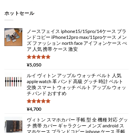
ホットセール
ノースフェイス iphone15/15pro/14ケース ブラ
ンドコピー iPhone12pro max/11proケース メン
ズ ファッション north face アイフォンケース ぺ
ア 人気 携帯 ケース 激安
5段階中
¥
5,050
5.00
の評価
ルイ ヴィトン アップル ウォッチ ベルト 人気
apple watch 革 バンド 高級 グッチ 時計 ベルト
交換 スマート ウォッチ ベルト アップル ウォッ
チ バンド おすすめ
5段階中
¥
4,700
5.00
の評価
ヴィトン スマホカバー 手帳 型 全 機種 対応 グッ
チ 携帯 カバー ギャラクシー メンズ android ス
マホケース ブランドコピー iphone ケース 手帳