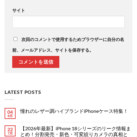
サイト
次回のコメントで使用するためブラウザーに自分の名
前、メールアドレス、サイトを保存する。
LATEST POSTS
憧れのレザー調ハイブランドiPhoneケース特集！
04
8月
憧
コ
れ
メ
の
ン
【2026年最新】iPhone 18シリーズのリーク情報ま
22
レ
ト
ザ
7月
は
とめ！分割発売・新色・可変絞りカメラの真相と
ー