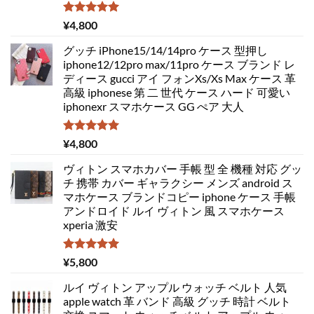
5段階中
¥
4,800
5.00
の評価
グッチ iPhone15/14/14pro ケース 型押し
iphone12/12pro max/11pro ケース ブランド レ
ディース gucci アイ フォンXs/Xs Max ケース 革
高級 iphonese 第 二 世代 ケース ハード 可愛い
iphonexr スマホケース GG ぺア 大人
5段階中
¥
4,800
5.00
の評価
ヴィトン スマホカバー 手帳 型 全 機種 対応 グッ
チ 携帯 カバー ギャラクシー メンズ android ス
マホケース ブランドコピー iphone ケース 手帳
アンドロイド ルイ ヴィトン 風 スマホケース
xperia 激安
5段階中
¥
5,800
5.00
の評価
ルイ ヴィトン アップル ウォッチ ベルト 人気
apple watch 革 バンド 高級 グッチ 時計 ベルト