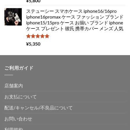
¥
5,800
5.00
の評価
た。
す。
ステューシー スマホケース iphone16/16pro
iphone16promax ケース ファッション ブランド
iphone15/15pro ケース お揃い ブランド iphone
ケース プレゼント 彼氏 携帯カバー メンズ 人気
5段階中
¥
5,350
5.00
の評価
ご利用ガイド
店舗案内
お支払について
配送/キャンセル/不良品について
お問い合わせ
利用規約