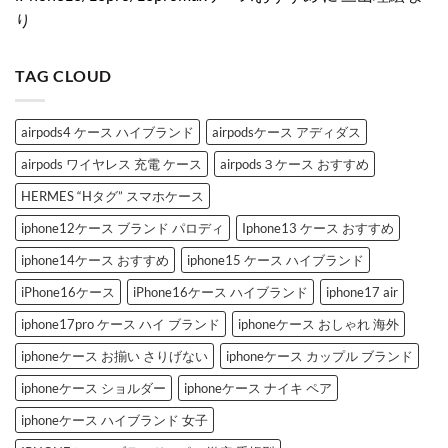
真
ー
ス
き
り
相
ス
ト
め
と
特
ー
く
は？
集
ン
「シ
へ
へ
デ
ャ
TAG CLOUD
の
の
コ
ネ
ブ
ル
ラ
風
ン
iPhone
ド
ケ
airpods4 ケース ハイブランド
airpodsケース アディダス
iPhone
ー
ケ
ス」
airpods ワイヤレス 充電 ケース
airpods３ケース おすすめ
ー
お
ス
す
3
す
HERMES “Hタグ” スマホケース
選
め
へ
3
iphone12ケース ブランド パロディ
Iphone13 ケース おすすめ
の
選
へ
の
iphone14ケース おすすめ
iphone15 ケース ハイブランド
iPhone16ケース
iPhone16ケース ハイブランド
iphone17 air
iphone17pro ケース ハイ ブランド
iphoneケース おしゃれ 海外
iphoneケース お揃い さりげない
iphoneケース カップル ブランド
iphoneケース ショルダー
iphoneケース ナイキ ペア
iphoneケース ハイブランド 女子