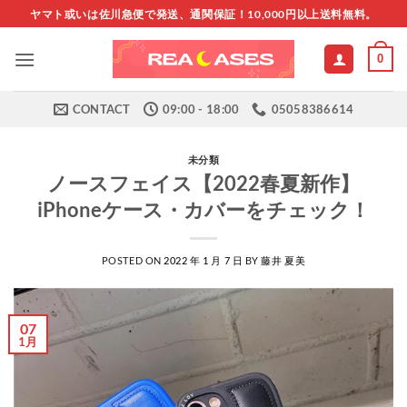
Skip
ヤマト或いは佐川急便で発送、通関保証！10,000円以上送料無料。
to
content
0
CONTACT
09:00 - 18:00
05058386614
未分類
ノースフェイス【2022春夏新作】
iPhoneケース・カバーをチェック！
POSTED ON
2022 年 1 月 7 日
BY
藤井 夏美
07
1月