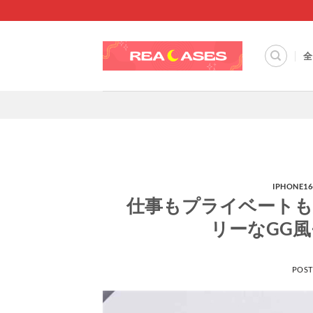
Skip
to
content
全
IPHONE
仕事もプライベートも美
リーなGG
POS