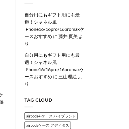
上
は
ィ
メ
ゃ
が
ま
ト
ラ
れ
る
だ
ン
の
を
♡
あ
風
自分用にもギフト用にも最
真
格
大
り
iPhone
相
上
人
ま
適！シャネル風
ケ
と
げ
女
せ
ー
は？
♡
子
ん
iPhone16/16pro/16promaxケ
ス
へ
大
に
特
の
人
捧
ースおすすめ
に
藤井 夏美
よ
集
女
ぐ
へ
子
ス
り
の
が
ト
と
ー
き
ン
自分用にもギフト用にも最
め
デ
く
コ
適！シャネル風
「シ
ブ
ャ
ラ
iPhone16/16pro/16promaxケ
ネ
ン
ル
ド
ースおすすめ
に
三山理絵
よ
風
iPhone
iPhone
ケ
り
ケ
ー
ー
ス
ス」
3
ケ
お
選
TAG CLOUD
す
厳
へ
す
の
め
3
airpods4 ケース ハイブランド
選
へ
の
airpodsケース アディダス