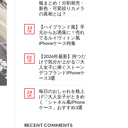
報まとめ！分割発売・
ー
ま
調
だ
新色・可変絞りカメラ
ハ
あ
の真相とは？
イ
り
ブ
ま
【2026
コ
ラ
せ
年
メ
ン
ん
【ハイブランド風】手
14
最
ン
ド
新】
ト
7月
元からお洒落に！売れ
iPhone
iPhone
は
ケ
てるルイヴィトン風
18
ま
ー
シ
だ
iPhoneケース特集
ス
リ
あ
特
【ハ
ー
コ
り
集！
イ
ズ
メ
ま
へ
【2026年最新】持つだ
01
ブ
の
ン
せ
の
ラ
リ
ト
ん
7月
けで気分が上がる♡大
ン
ー
は
人女子に捧ぐストーン
ド
ク
ま
風】
情
だ
デコブランドiPhoneケ
手
報
あ
ース3選
元
ま
り
か
と
ま
【2026
コ
ら
め！
せ
年
メ
お
分
ん
毎日のおしゃれを格上
24
最
ン
洒
割
新】
ト
6月
げ♡大人女子がときめ
落
発
持
は
に！
売・
く「シャネル風iPhone
つ
ま
売
新
だ
だ
ケース」おすすめ3選
れ
色・
け
あ
て
可
毎
で
コ
り
る
変
日
気
メ
ま
ル
絞
の
分
ン
せ
イ
り
RECENT COMMENTS
お
が
ト
ん
ヴ
カ
し