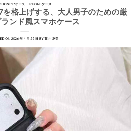
IPHONE17ケース
、
IPHONEケース
ne17を格上げする、大人男子のための厳
ブランド風スマホケース
TED ON
2026 年 4 月 29 日
BY
藤井 夏美