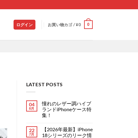
0
ログイン
お買い物カゴ /
¥
0
LATEST POSTS
憧れのレザー調ハイブ
04
8月
ランドiPhoneケース特
集！
憧
コ
れ
メ
【2026年最新】iPhone
22
の
ン
レ
ト
7月
18シリーズのリーク情
ザ
は