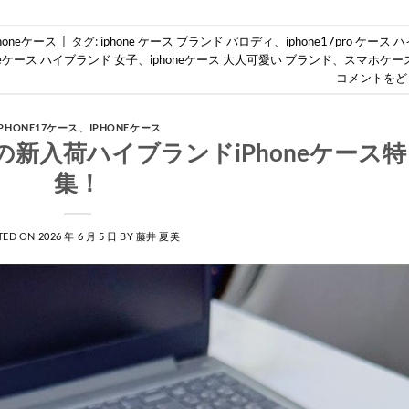
Phoneケース
|
タグ:
iphone ケース ブランド パロディ
、
iphone17pro ケース 
oneケース ハイブランド 女子
、
iphoneケース 大人可愛い ブランド
、
スマホケース
コメントをど
IPHONE17ケース
、
IPHONEケース
sesの新入荷ハイブランドiPhoneケース特
集！
TED ON
2026 年 6 月 5 日
BY
藤井 夏美