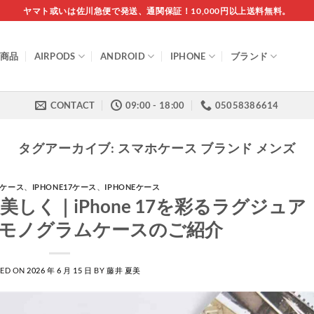
ヤマト或いは佐川急便で発送、通関保証！10,000円以上送料無料。
商品
AIRPODS
ANDROID
IPHONE
ブランド
CONTACT
09:00 - 18:00
05058386614
タグアーカイブ:
スマホケース ブランド メンズ
16ケース
、
IPHONE17ケース
、
IPHONEケース
しく｜iPhone 17を彩るラグジュア
風モノグラムケースのご紹介
TED ON
2026 年 6 月 15 日
BY
藤井 夏美