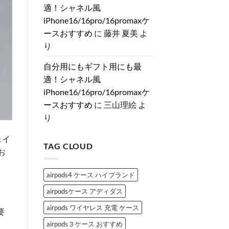
相
上
人
ま
適！シャネル風
ケ
と
げ
女
せ
ー
は？
♡
子
ん
iPhone16/16pro/16promaxケ
ス
へ
大
に
特
の
人
捧
ースおすすめ
に
藤井 夏美
よ
集
女
ぐ
へ
子
ス
り
の
が
ト
と
ー
き
ン
自分用にもギフト用にも最
め
デ
く
コ
適！シャネル風
「シ
ブ
ャ
ラ
iPhone16/16pro/16promaxケ
ネ
ン
ル
ド
ースおすすめ
に
三山理絵
よ
風
iPhone
iPhone
ケ
り
ケ
ー
ー
ス
ス」
3
ェイ
お
選
TAG CLOUD
す
へ
お
す
の
め
3
airpods4 ケース ハイブランド
選
へ
の
airpodsケース アディダス
airpods ワイヤレス 充電 ケース
要
airpods３ケース おすすめ