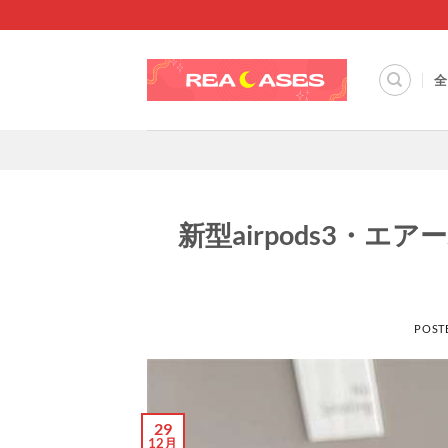
Skip
to
content
全
新型airpods3・
POST
29
12月