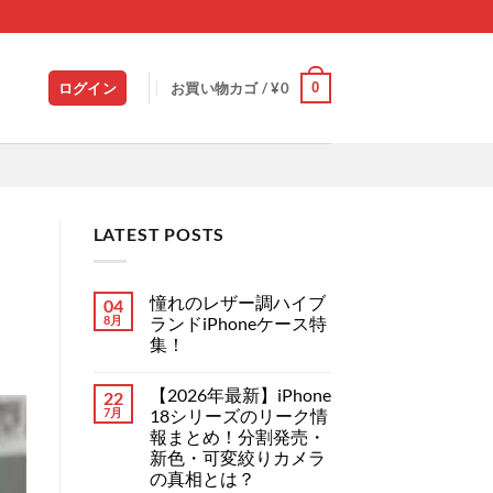
0
ログイン
お買い物カゴ /
¥
0
LATEST POSTS
憧れのレザー調ハイブ
04
8月
ランドiPhoneケース特
集！
憧
コ
れ
メ
【2026年最新】iPhone
22
の
ン
レ
ト
7月
18シリーズのリーク情
ザ
は
報まとめ！分割発売・
ー
ま
調
だ
新色・可変絞りカメラ
ハ
あ
の真相とは？
イ
り