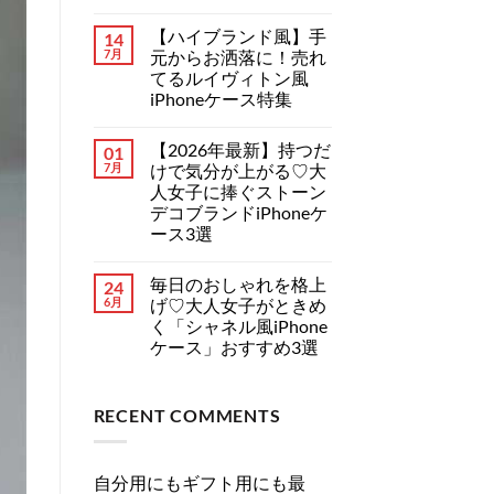
ブ
ま
【2026
コ
ラ
せ
年
メ
ン
ん
【ハイブランド風】手
14
最
ン
ド
新】
ト
7月
元からお洒落に！売れ
iPhone
iPhone
は
ケ
てるルイヴィトン風
18
ま
ー
シ
だ
iPhoneケース特集
ス
リ
あ
特
【ハ
ー
コ
り
集！
イ
ズ
メ
ま
へ
【2026年最新】持つだ
01
ブ
の
ン
せ
の
ラ
リ
ト
ん
7月
けで気分が上がる♡大
ン
ー
は
人女子に捧ぐストーン
ド
ク
ま
風】
情
だ
デコブランドiPhoneケ
手
報
あ
ース3選
元
ま
り
か
と
ま
【2026
コ
ら
め！
せ
年
メ
お
分
ん
毎日のおしゃれを格上
24
最
ン
洒
割
新】
ト
6月
げ♡大人女子がときめ
落
発
持
は
に！
売・
く「シャネル風iPhone
つ
ま
売
新
だ
だ
ケース」おすすめ3選
れ
色・
け
あ
て
可
毎
で
コ
り
る
変
日
気
メ
ま
ル
絞
の
分
ン
せ
イ
り
RECENT COMMENTS
お
が
ト
ん
ヴ
カ
し
上
は
ィ
メ
ゃ
が
ま
ト
ラ
れ
る
だ
ン
の
を
♡
あ
風
自分用にもギフト用にも最
真
格
大
り
iPhone