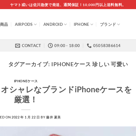
ヤマト或いは佐川急便で発送、通関保証！10,000円以上送料無料。
商品
AIRPODS
ANDROID
IPHONE
ブランド
CONTACT
09:00 - 18:00
05058386614
タグアーカイブ:
IPHONEケース 珍しい 可愛い
IPHONEケース
オシャレなブランドiPhoneケースを
厳選！
TED ON
2022 年 1 月 22 日
BY
藤井 夏美