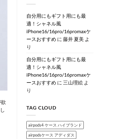
上
は
ィ
メ
ゃ
が
ま
ト
ラ
れ
る
だ
ン
の
を
♡
あ
風
自分用にもギフト用にも最
真
格
大
り
iPhone
相
上
人
ま
適！シャネル風
ケ
と
げ
女
せ
ー
は？
♡
子
ん
iPhone16/16pro/16promaxケ
ス
へ
大
に
特
の
人
捧
ースおすすめ
に
藤井 夏美
よ
集
女
ぐ
へ
子
ス
り
の
が
ト
と
ー
き
ン
自分用にもギフト用にも最
め
デ
く
コ
適！シャネル風
「シ
ブ
ャ
ラ
iPhone16/16pro/16promaxケ
ネ
ン
ル
ド
ースおすすめ
に
三山理絵
よ
風
iPhone
iPhone
ケ
り
ケ
ー
ー
ス
ス」
3
が欲
お
選
TAG CLOUD
す
介し
へ
す
の
め
3
airpods4 ケース ハイブランド
選
へ
の
airpodsケース アディダス