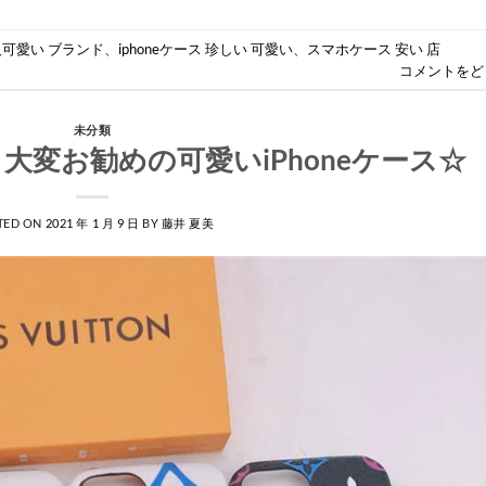
大人可愛い ブランド
、
iphoneケース 珍しい 可愛い
、
スマホケース 安い 店
コメントをど
未分類
大変お勧めの可愛いiPhoneケース☆
TED ON
2021 年 1 月 9 日
BY
藤井 夏美