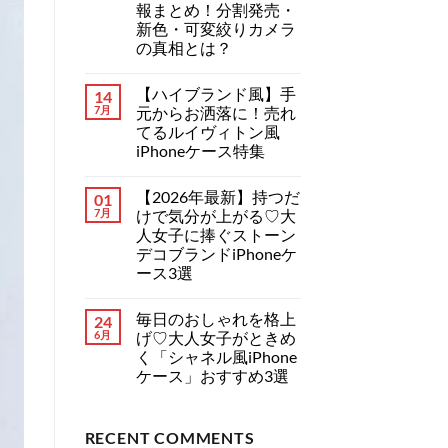
報まとめ！分割発売・
ー
ま
調
だ
新色・可変絞りカメラ
ハ
あ
の真相とは？
イ
り
ブ
ま
【2026
コ
ラ
せ
年
メ
ン
ん
【ハイブランド風】手
14
最
ン
ド
新】
ト
7月
元からお洒落に！売れ
iPhone
iPhone
は
ケ
てるルイヴィトン風
18
ま
ー
シ
だ
iPhoneケース特集
ス
リ
あ
特
【ハ
ー
コ
り
集！
イ
ズ
メ
ま
へ
【2026年最新】持つだ
01
ブ
の
ン
せ
の
ラ
リ
ト
ん
7月
けで気分が上がる♡大
ン
ー
は
人女子に捧ぐストーン
ド
ク
ま
風】
情
だ
デコブランドiPhoneケ
手
報
あ
ース3選
元
ま
り
か
と
ま
【2026
コ
ら
め！
せ
年
メ
お
分
ん
毎日のおしゃれを格上
24
最
ン
洒
割
新】
ト
6月
げ♡大人女子がときめ
落
発
持
は
に！
売・
く「シャネル風iPhone
つ
ま
売
新
だ
だ
ケース」おすすめ3選
れ
色・
け
あ
て
可
毎
で
コ
り
る
変
日
気
メ
ま
ル
絞
の
分
ン
せ
イ
り
RECENT COMMENTS
お
が
ト
ん
ヴ
カ
し