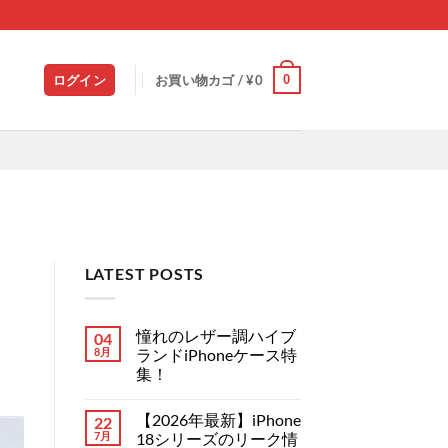
0
ログイン
お買い物カゴ /
¥
0
LATEST POSTS
憧れのレザー調ハイブ
04
8月
ランドiPhoneケース特
集！
憧
コ
れ
メ
【2026年最新】iPhone
22
の
ン
レ
ト
7月
18シリーズのリーク情
ザ
は