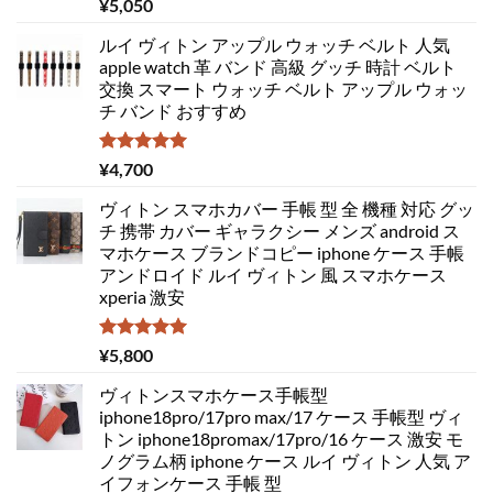
5段階中
¥
5,050
5.00
の評価
ルイ ヴィトン アップル ウォッチ ベルト 人気
apple watch 革 バンド 高級 グッチ 時計 ベルト
交換 スマート ウォッチ ベルト アップル ウォッ
チ バンド おすすめ
5段階中
¥
4,700
5.00
の評価
ヴィトン スマホカバー 手帳 型 全 機種 対応 グッ
チ 携帯 カバー ギャラクシー メンズ android ス
マホケース ブランドコピー iphone ケース 手帳
アンドロイド ルイ ヴィトン 風 スマホケース
xperia 激安
5段階中
¥
5,800
5.00
の評価
ヴィトンスマホケース手帳型
iphone18pro/17pro max/17 ケース 手帳型 ヴィ
トン iphone18promax/17pro/16 ケース 激安 モ
ノグラム柄 iphone ケース ルイ ヴィトン 人気 ア
イフォンケース 手帳 型