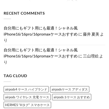
報
ら
つ
毎
せ
ま
コ
ま
お
だ
日
ん
だ
メ
と
洒
け
の
あ
ン
RECENT COMMENTS
め！
落
で
お
り
ト
分
に！
気
し
ま
は
割
売
分
ゃ
せ
ま
発
れ
が
れ
ん
だ
売・
て
上
を
あ
自分用にもギフト用にも最適！シャネル風
新
る
が
格
り
色・
ル
る
上
ま
iPhone16/16pro/16promaxケースおすすめ
に
藤井 夏美
よ
可
イ
♡
げ
せ
変
ヴ
大
♡
ん
り
絞
ィ
人
大
り
ト
女
人
カ
ン
子
女
自分用にもギフト用にも最適！シャネル風
メ
風
に
子
ラ
iPhone
捧
が
iPhone16/16pro/16promaxケースおすすめ
に
三山理絵
よ
の
ケ
ぐ
と
真
ー
ス
き
り
相
ス
ト
め
と
特
ー
く
は？
集
ン
「シ
へ
へ
デ
ャ
TAG CLOUD
の
の
コ
ネ
ブ
ル
ラ
風
ン
iPhone
ド
ケ
airpods4 ケース ハイブランド
airpodsケース アディダス
iPhone
ー
ケ
ス」
airpods ワイヤレス 充電 ケース
airpods３ケース おすすめ
ー
お
ス
す
3
す
HERMES “Hタグ” スマホケース
選
め