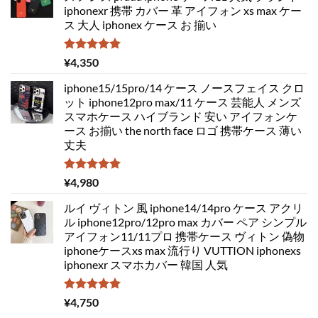
iphonexr 携帯 カバー 革 アイフォン xs max ケー
ス 大人 iphonex ケース お 揃い
5段階中
¥
4,350
5.00
の評価
iphone15/15pro/14 ケース ノースフェイス クロ
ット iphone12pro max/11 ケース 芸能人 メンズ
スマホケース ハイブランド 安い アイフォンケ
ース お揃い the north face ロゴ 携帯ケース 薄い
丈夫
5段階中
¥
4,980
5.00
の評価
ルイ ヴィトン 風 iphone14/14pro ケース アクリ
ル iphone12pro/12pro max カバー ペア シンプル
アイフォン11/11プロ 携帯ケース ヴィトン 偽物
iphoneケースxs max 流行り VUTTION iphonexs
iphonexr スマホカバー 韓国 人気
5段階中
¥
4,750
5.00
の評価