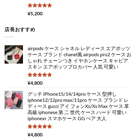
5段階中
¥
5,200
5.00
の評価
店長おすすめ
airpods ケース シャネル レディース エアポッツ
ケース ブランド chanel風 airpods pro2 ケース お
しゃれ チェーンつき イヤホンケース キャビア
スキン エアポッツプロカバー 人気 可愛い
5段階中
¥
4,800
5.00
の評価
グッチ iPhone15/14/14pro ケース 型押し
iphone12/12pro max/11pro ケース ブランド レ
ディース gucci アイ フォンXs/Xs Max ケース 革
高級 iphonese 第 二 世代 ケース ハード 可愛い
iphonexr スマホケース GG ぺア 大人
5段階中
¥
4,800