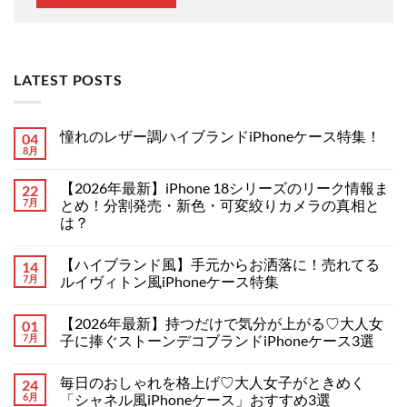
LATEST POSTS
憧れのレザー調ハイブランドiPhoneケース特集！
04
8月
憧
コ
れ
メ
の
ン
【2026年最新】iPhone 18シリーズのリーク情報ま
22
レ
ト
ザ
7月
は
とめ！分割発売・新色・可変絞りカメラの真相と
ー
ま
は？
調
だ
ハ
あ
【2026
コ
イ
り
年
メ
ブ
ま
【ハイブランド風】手元からお洒落に！売れてる
14
最
ン
ラ
せ
新】
ト
7月
ルイヴィトン風iPhoneケース特集
ン
ん
iPhone
は
ド
18
【ハ
ま
コ
iPhone
シ
イ
だ
メ
ケ
【2026年最新】持つだけで気分が上がる♡大人女
01
リ
ブ
あ
ン
ー
ー
ラ
り
ト
7月
子に捧ぐストーンデコブランドiPhoneケース3選
ス
ズ
ン
ま
は
特
の
ド
【2026
せ
ま
コ
集！
リ
風】
年
ん
だ
メ
へ
毎日のおしゃれを格上げ♡大人女子がときめく
24
ー
手
最
あ
ン
の
ク
元
新】
り
ト
6月
「シャネル風iPhoneケース」おすすめ3選
情
か
持
ま
は