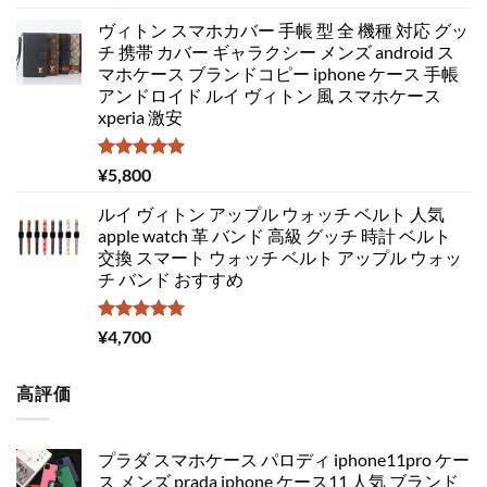
5.00
の評価
ヴィトン スマホカバー 手帳 型 全 機種 対応 グッ
チ 携帯 カバー ギャラクシー メンズ android ス
マホケース ブランドコピー iphone ケース 手帳
アンドロイド ルイ ヴィトン 風 スマホケース
xperia 激安
5段階中
¥
5,800
5.00
の評価
ルイ ヴィトン アップル ウォッチ ベルト 人気
apple watch 革 バンド 高級 グッチ 時計 ベルト
交換 スマート ウォッチ ベルト アップル ウォッ
チ バンド おすすめ
5段階中
¥
4,700
5.00
の評価
高評価
プラダ スマホケース パロディ iphone11pro ケー
ス メンズ prada iphone ケース11 人気 ブランド