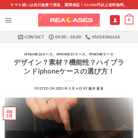
Skip
ヤマト或いは佐川急便で発送、通関保証！10,000円以上送料無料。
to
content
0
CONTACT
09:00 - 18:00
05058386614
IPHONE16ケース
、
IPHONE15 ケース
、
IPHONEケース
デザイン？素材？機能性？ハイブラ
ンドiphoneケースの選び方！
POSTED ON
2025 年 3 月 6 日
BY
藤井 夏美
06
3月