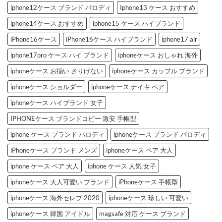
へ
3
iphone12ケース ブランド パロディ
Iphone13 ケース おすすめ
の
選
へ
の
iphone14ケース おすすめ
iphone15 ケース ハイブランド
iPhone16ケース
iPhone16ケース ハイブランド
iphone17 air
iphone17pro ケース ハイ ブランド
iphoneケース おしゃれ 海外
iphoneケース お揃い さりげない
iphoneケース カップル ブランド
iphoneケース ショルダー
iphoneケース ナイキ ペア
iphoneケース ハイブランド 女子
IPHONEケース ブランドコピー 激安 手帳型
iphone ケース ブランド パロディ
iphoneケース ブランド パロディ
iPhoneケース ブランド メンズ
iphoneケース ペア 大人
iphone ケース ペア 大人
iphone ケース 人気 女子
iphoneケース 大人可愛い ブランド
iPhoneケース 手帳型
iphoneケース 海外セレブ 2020
iphoneケース 珍しい 可愛い
iphoneケース 韓国 アイドル
magsafe 対応 ケース ブランド