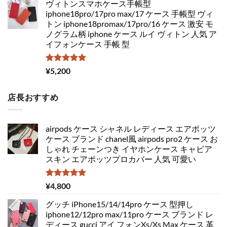
ヴィトンスマホケース手帳型
iphone18pro/17pro max/17 ケース 手帳型 ヴィ
トン iphone18promax/17pro/16 ケース 激安 モ
ノグラム柄 iphone ケース ルイ ヴィトン 人気 ア
イフォンケース 手帳 型
5段階中
¥
5,200
5.00
の評価
店長おすすめ
airpods ケース シャネル レディース エアポッツ
ケース ブランド chanel風 airpods pro2 ケース お
しゃれ チェーンつき イヤホンケース キャビア
スキン エアポッツプロカバー 人気 可愛い
5段階中
¥
4,800
5.00
の評価
グッチ iPhone15/14/14pro ケース 型押し
iphone12/12pro max/11pro ケース ブランド レ
ディース gucci アイ フォンXs/Xs Max ケース 革