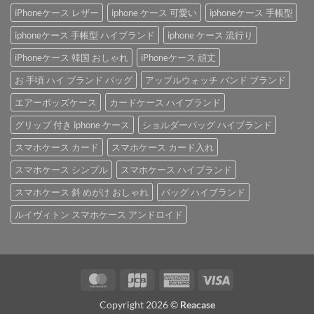
iPhoneケース レザー
iphone ケース 可愛い
iphoneケース 手帳型
iphoneケース 手帳型 ハイブランド
iphone ケース 流行り
iPhoneケース 韓国 おしゃれ
iPhoneケース 頑丈
お 手頃 ハイ ブランド バッグ
アップルウォッチ バンド ブランド
エアーポッズケース
カードケース ハイブランド
グリップ 付き iphone ケース
ショルダーバッグ ハイブランド
スマホケース カード
スマホケース カード入れ
スマホケース シンプル
スマホケース ハイブランド
スマホケース 斜 めがけ おしゃれ
バッグ ハイブランド
ルイヴィトン スマホケース アンドロイド
MasterCard
JCB
American
Visa
Express
Copyright 2026 ©
Reacase