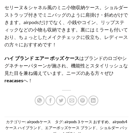
セリーヌ＆シャネル風のミニ小物収納ケース。ショルダー
ストラップ付きでミニバッグのように肩掛け・斜めがけで
きます。airpodsだけでなく、小銭やコイン、リップステ
ィックなどの小物も収納できます。裏にはミラーも付いて
おり、ちょっとしたメイクチェックに役立ち、レディース
の方々におすすめです！
ハイ ブランド エアー ポッズ ケース
はブランドのロゴやシ
グネチャーパターンが施され、機能性とスタイリッシュな
見た目を兼ね備えています。ニーズのある方々ぜひ
reacases
へ！
カテゴリー:
airpodsケース
タグ:
airpods３ケース おすすめ
、
airpods4
ケース ハイブランド
、
エアーポッズケース ブランド
、
ショルダー バッ