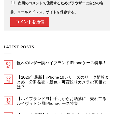
次回のコメントで使用するためブラウザーに自分の名
前、メールアドレス、サイトを保存する。
LATEST POSTS
憧れのレザー調ハイブランドiPhoneケース特集！
04
8月
憧
コ
れ
メ
の
ン
【2026年最新】iPhone 18シリーズのリーク情報ま
22
レ
ト
ザ
7月
は
とめ！分割発売・新色・可変絞りカメラの真相と
ー
ま
は？
調
だ
ハ
あ
【2026
コ
イ
り
年
メ
ブ
ま
【ハイブランド風】手元からお洒落に！売れてる
14
最
ン
ラ
せ
新】
ト
7月
ルイヴィトン風iPhoneケース特集
ン
ん
iPhone
は
ド
18
【ハ
ま
コ
iPhone
シ
イ
だ
メ
ケ