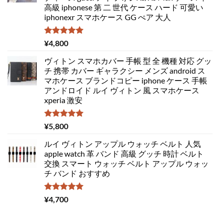
高級 iphonese 第 二 世代 ケース ハード 可愛い
iphonexr スマホケース GG ぺア 大人
5段階中
¥
4,800
5.00
の評価
ヴィトン スマホカバー 手帳 型 全 機種 対応 グッ
チ 携帯 カバー ギャラクシー メンズ android ス
マホケース ブランドコピー iphone ケース 手帳
アンドロイド ルイ ヴィトン 風 スマホケース
xperia 激安
5段階中
¥
5,800
5.00
の評価
ルイ ヴィトン アップル ウォッチ ベルト 人気
apple watch 革 バンド 高級 グッチ 時計 ベルト
交換 スマート ウォッチ ベルト アップル ウォッ
チ バンド おすすめ
5段階中
¥
4,700
5.00
の評価