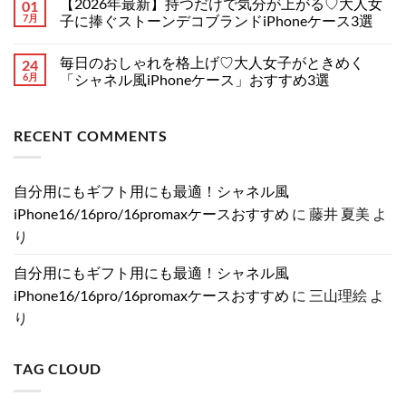
【2026年最新】持つだけで気分が上がる♡大人女
01
リ
ブ
あ
ン
ー
ー
ラ
り
ト
7月
子に捧ぐストーンデコブランドiPhoneケース3選
ス
ズ
ン
ま
は
特
の
ド
【2026
せ
ま
コ
集！
リ
風】
年
ん
だ
メ
へ
毎日のおしゃれを格上げ♡大人女子がときめく
24
ー
手
最
あ
ン
の
ク
元
新】
り
ト
6月
「シャネル風iPhoneケース」おすすめ3選
情
か
持
ま
は
報
ら
つ
毎
せ
ま
コ
ま
お
だ
日
ん
だ
メ
と
洒
け
の
あ
ン
RECENT COMMENTS
め！
落
で
お
り
ト
分
に！
気
し
ま
は
割
売
分
ゃ
せ
ま
発
れ
が
れ
ん
だ
売・
て
上
を
あ
自分用にもギフト用にも最適！シャネル風
新
る
が
格
り
色・
ル
る
上
ま
iPhone16/16pro/16promaxケースおすすめ
に
藤井 夏美
よ
可
イ
♡
げ
せ
変
ヴ
大
♡
ん
り
絞
ィ
人
大
り
ト
女
人
カ
ン
子
女
自分用にもギフト用にも最適！シャネル風
メ
風
に
子
ラ
iPhone
捧
が
iPhone16/16pro/16promaxケースおすすめ
に
三山理絵
よ
の
ケ
ぐ
と
真
ー
ス
き
り
相
ス
ト
め
と
特
ー
く
は？
集
ン
「シ
へ
へ
デ
ャ
TAG CLOUD
の
の
コ
ネ
ブ
ル
ラ
風
ン
iPhone