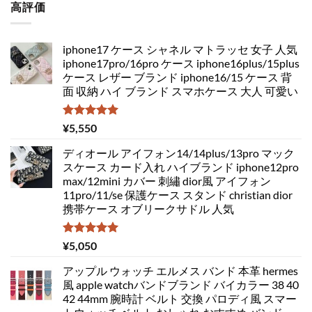
高評価
iphone17 ケース シャネル マトラッセ 女子 人気
iphone17pro/16pro ケース iphone16plus/15plus
ケース レザー ブランド iphone16/15 ケース 背
面 収納 ハイ ブランド スマホケース 大人 可愛い
5段階中
¥
5,550
5.00
の評価
ディオール アイフォン14/14plus/13pro マック
スケース カード入れ ハイブランド iphone12pro
max/12mini カバー 刺繡 dior風 アイフォン
11pro/11/se 保護ケース スタンド christian dior
携帯ケース オブリークサドル 人気
5段階中
¥
5,050
5.00
の評価
アップル ウォッチ エルメス バンド 本革 hermes
風 apple watchバンドブランド バイカラー 38 40
42 44mm 腕時計 ベルト 交換 パロディ風 スマー