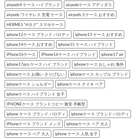
ド
ケ
airpods4 ケース ハイブランド
airpodsケース アディダス
iPhone
ー
ケ
ス」
airpods ワイヤレス 充電 ケース
airpods３ケース おすすめ
ー
お
ス
す
3
す
HERMES “Hタグ” スマホケース
選
め
へ
3
iphone12ケース ブランド パロディ
Iphone13 ケース おすすめ
の
選
へ
の
iphone14ケース おすすめ
iphone15 ケース ハイブランド
iPhone16ケース
iPhone16ケース ハイブランド
iphone17 air
iphone17pro ケース ハイ ブランド
iphoneケース おしゃれ 海外
iphoneケース お揃い さりげない
iphoneケース カップル ブランド
iphoneケース ショルダー
iphoneケース ナイキ ペア
iphoneケース ハイブランド 女子
IPHONEケース ブランドコピー 激安 手帳型
iphone ケース ブランド パロディ
iphoneケース ブランド パロディ
iPhoneケース ブランド メンズ
iphoneケース ペア 大人
iphone ケース ペア 大人
iphone ケース 人気 女子