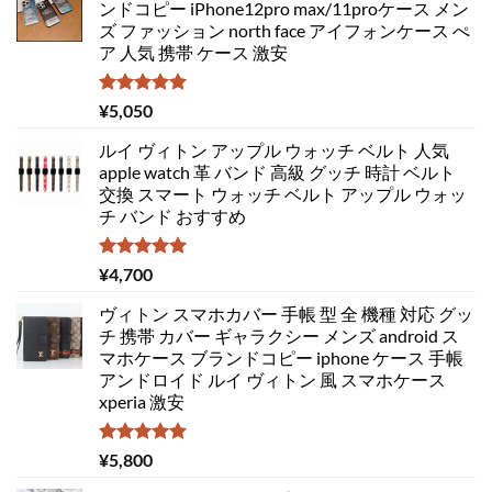
ンドコピー iPhone12pro max/11proケース メン
ズ ファッション north face アイフォンケース ぺ
ア 人気 携帯 ケース 激安
5段階中
¥
5,050
5.00
の評価
ルイ ヴィトン アップル ウォッチ ベルト 人気
apple watch 革 バンド 高級 グッチ 時計 ベルト
交換 スマート ウォッチ ベルト アップル ウォッ
チ バンド おすすめ
5段階中
¥
4,700
5.00
の評価
ヴィトン スマホカバー 手帳 型 全 機種 対応 グッ
チ 携帯 カバー ギャラクシー メンズ android ス
マホケース ブランドコピー iphone ケース 手帳
アンドロイド ルイ ヴィトン 風 スマホケース
xperia 激安
5段階中
¥
5,800
5.00
の評価