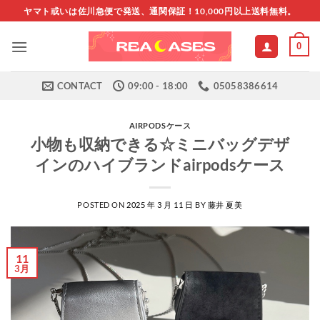
Skip
ヤマト或いは佐川急便で発送、通関保証！10,000円以上送料無料。
to
content
0
CONTACT
09:00 - 18:00
05058386614
AIRPODSケース
小物も収納できる☆ミニバッグデザ
インのハイブランドairpodsケース
POSTED ON
2025 年 3 月 11 日
BY
藤井 夏美
11
3月