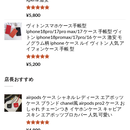
5段階中
¥
5,800
5.00
の評価
ヴィトンスマホケース手帳型
iphone18pro/17pro max/17 ケース 手帳型 ヴィ
トン iphone18promax/17pro/16 ケース 激安 モ
ノグラム柄 iphone ケース ルイ ヴィトン 人気 ア
イフォンケース 手帳 型
5段階中
¥
5,200
5.00
の評価
店長おすすめ
airpods ケース シャネル レディース エアポッツ
ケース ブランド chanel風 airpods pro2 ケース お
しゃれ チェーンつき イヤホンケース キャビア
スキン エアポッツプロカバー 人気 可愛い
5段階中
¥
4,800