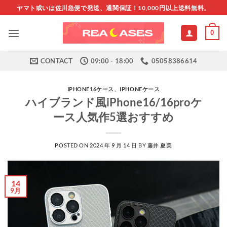
Skip
ヤマト或いは佐川急便で発送、通関保証！10,000円以上送料無料。
to
content
0
CONTACT
09:00 - 18:00
05058386614
IPHONE16ケース
、
IPHONEケース
ハイブランド風iPhone16/16proケ
ース人気作5選おすすめ
POSTED ON
2024 年 9 月 14 日
BY
藤井 夏美
14
9月