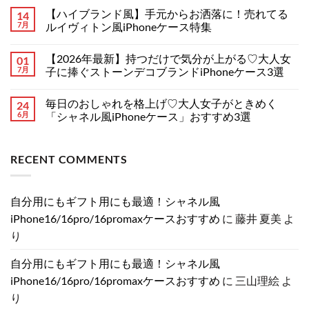
イ
り
年
メ
ブ
ま
【ハイブランド風】手元からお洒落に！売れてる
14
最
ン
ラ
せ
新】
ト
7月
ルイヴィトン風iPhoneケース特集
ン
ん
iPhone
は
ド
18
【ハ
ま
コ
iPhone
シ
イ
だ
メ
ケ
【2026年最新】持つだけで気分が上がる♡大人女
01
リ
ブ
あ
ン
ー
ー
ラ
り
ト
7月
子に捧ぐストーンデコブランドiPhoneケース3選
ス
ズ
ン
ま
は
特
の
ド
【2026
せ
ま
コ
集！
リ
風】
年
ん
だ
メ
へ
毎日のおしゃれを格上げ♡大人女子がときめく
24
ー
手
最
あ
ン
の
ク
元
新】
り
ト
6月
「シャネル風iPhoneケース」おすすめ3選
情
か
持
ま
は
報
ら
つ
毎
せ
ま
コ
ま
お
だ
日
ん
だ
メ
と
洒
け
の
あ
ン
RECENT COMMENTS
め！
落
で
お
り
ト
分
に！
気
し
ま
は
割
売
分
ゃ
せ
ま
発
れ
が
れ
ん
だ
売・
て
上
を
あ
自分用にもギフト用にも最適！シャネル風
新
る
が
格
り
色・
ル
る
上
ま
iPhone16/16pro/16promaxケースおすすめ
に
藤井 夏美
よ
可
イ
♡
げ
せ
変
ヴ
大
♡
ん
り
絞
ィ
人
大
り
ト
女
人
カ
ン
子
女
自分用にもギフト用にも最適！シャネル風
メ
風
に
子
ラ
iPhone
捧
が
iPhone16/16pro/16promaxケースおすすめ
に
三山理絵
よ
の
ケ
ぐ
と
真
ー
ス
き
り
相
ス
ト
め