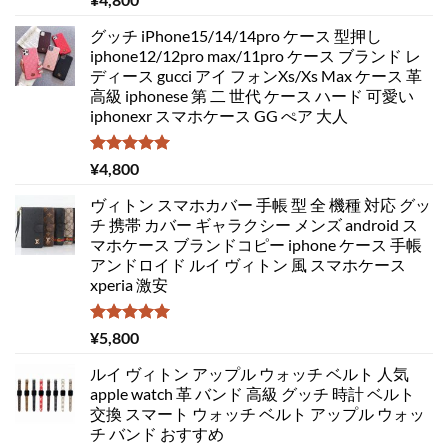
5.00
の評価
グッチ iPhone15/14/14pro ケース 型押し
iphone12/12pro max/11pro ケース ブランド レ
ディース gucci アイ フォンXs/Xs Max ケース 革
高級 iphonese 第 二 世代 ケース ハード 可愛い
iphonexr スマホケース GG ぺア 大人
5段階中
¥
4,800
5.00
の評価
ヴィトン スマホカバー 手帳 型 全 機種 対応 グッ
チ 携帯 カバー ギャラクシー メンズ android ス
マホケース ブランドコピー iphone ケース 手帳
アンドロイド ルイ ヴィトン 風 スマホケース
xperia 激安
5段階中
¥
5,800
5.00
の評価
ルイ ヴィトン アップル ウォッチ ベルト 人気
apple watch 革 バンド 高級 グッチ 時計 ベルト
交換 スマート ウォッチ ベルト アップル ウォッ
チ バンド おすすめ