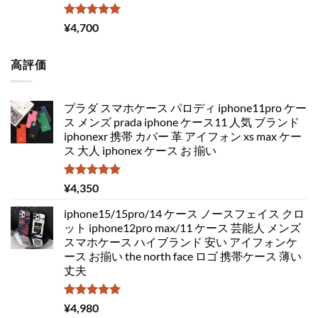
5段階中
¥
4,700
5.00
の評価
高評価
プラダ スマホケース パロディ iphone11pro ケー
ス メンズ prada iphone ケース11 人気 ブランド
iphonexr 携帯 カバー 革 アイフォン xs max ケー
ス 大人 iphonex ケース お 揃い
5段階中
¥
4,350
5.00
の評価
iphone15/15pro/14 ケース ノースフェイス クロ
ット iphone12pro max/11 ケース 芸能人 メンズ
スマホケース ハイブランド 安い アイフォンケ
ース お揃い the north face ロゴ 携帯ケース 薄い
丈夫
5段階中
¥
4,980
5.00
の評価