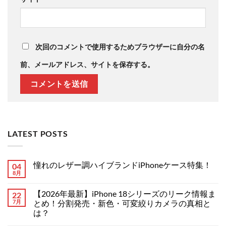
次回のコメントで使用するためブラウザーに自分の名
前、メールアドレス、サイトを保存する。
LATEST POSTS
憧れのレザー調ハイブランドiPhoneケース特集！
04
8月
憧
コ
れ
メ
の
ン
【2026年最新】iPhone 18シリーズのリーク情報ま
22
レ
ト
ザ
7月
は
とめ！分割発売・新色・可変絞りカメラの真相と
ー
ま
は？
調
だ
ハ
あ
【2026
コ