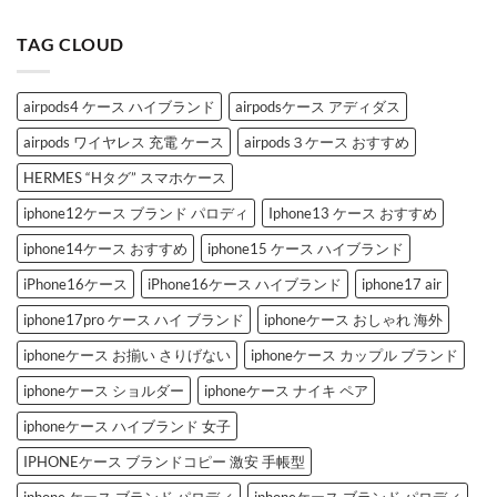
と
特
ー
く
は？
集
ン
「シ
へ
へ
デ
ャ
TAG CLOUD
の
の
コ
ネ
ブ
ル
ラ
風
ン
iPhone
ド
ケ
airpods4 ケース ハイブランド
airpodsケース アディダス
iPhone
ー
ケ
ス」
airpods ワイヤレス 充電 ケース
airpods３ケース おすすめ
ー
お
ス
す
3
す
HERMES “Hタグ” スマホケース
選
め
へ
3
iphone12ケース ブランド パロディ
Iphone13 ケース おすすめ
の
選
へ
の
iphone14ケース おすすめ
iphone15 ケース ハイブランド
iPhone16ケース
iPhone16ケース ハイブランド
iphone17 air
iphone17pro ケース ハイ ブランド
iphoneケース おしゃれ 海外
iphoneケース お揃い さりげない
iphoneケース カップル ブランド
iphoneケース ショルダー
iphoneケース ナイキ ペア
iphoneケース ハイブランド 女子
IPHONEケース ブランドコピー 激安 手帳型
iphone ケース ブランド パロディ
iphoneケース ブランド パロディ