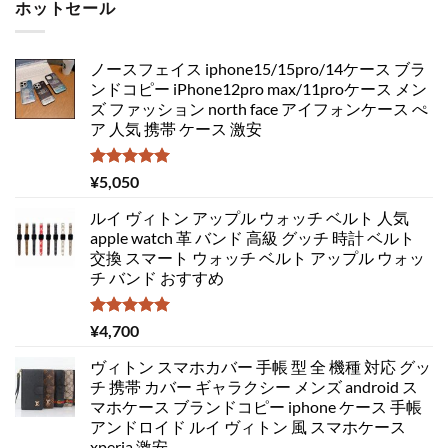
ホットセール
ノースフェイス iphone15/15pro/14ケース ブラ
ンドコピー iPhone12pro max/11proケース メン
ズ ファッション north face アイフォンケース ぺ
ア 人気 携帯 ケース 激安
5段階中
¥
5,050
5.00
の評価
ルイ ヴィトン アップル ウォッチ ベルト 人気
apple watch 革 バンド 高級 グッチ 時計 ベルト
交換 スマート ウォッチ ベルト アップル ウォッ
チ バンド おすすめ
5段階中
¥
4,700
5.00
の評価
ヴィトン スマホカバー 手帳 型 全 機種 対応 グッ
チ 携帯 カバー ギャラクシー メンズ android ス
マホケース ブランドコピー iphone ケース 手帳
アンドロイド ルイ ヴィトン 風 スマホケース
xperia 激安