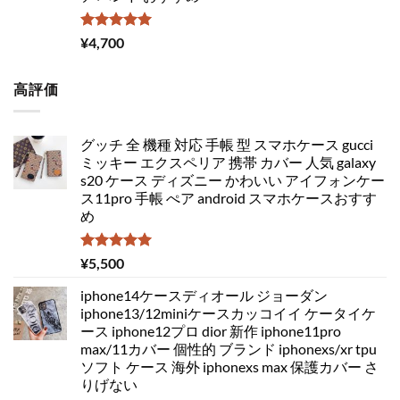
5段階中
¥
4,700
5.00
の評価
高評価
グッチ 全 機種 対応 手帳 型 スマホケース gucci
ミッキー エクスペリア 携帯 カバー 人気 galaxy
s20 ケース ディズニー かわいい アイフォンケー
ス11pro 手帳 ぺア android スマホケースおすす
め
5段階中
¥
5,500
5.00
の評価
iphone14ケースディオール ジョーダン
iphone13/12miniケースカッコイイ ケータイケ
ース iphone12プロ dior 新作 iphone11pro
max/11カバー 個性的 ブランド iphonexs/xr tpu
ソフト ケース 海外 iphonexs max 保護カバー さ
りげない