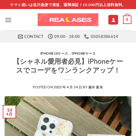
Skip
ヤマト或いは佐川急便で発送、通関保証！10,000円以上送料無料。
to
content
0
CONTACT
09:00 - 18:00
05058386614
IPHONE16ケース
、
IPHONEケース
【シャネル愛用者必見】iPhoneケー
スでコーデをワンランクアップ！
POSTED ON
2025 年 4 月 14 日
BY
藤井 夏美
14
4月