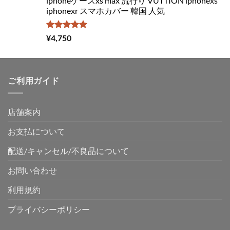
iphoneケースxs max 流行り VUTTION iphonexs
iphonexr スマホカバー 韓国 人気
5段階中
¥
4,750
5.00
の評価
ご利用ガイド
店舗案内
お支払について
配送/キャンセル/不良品について
お問い合わせ
利用規約
プライバシーポリシー