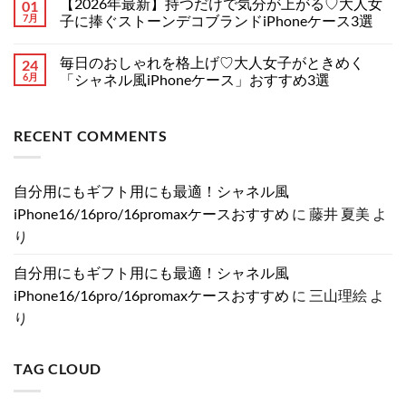
【2026年最新】持つだけで気分が上がる♡大人女
01
リ
ブ
あ
ン
ー
ー
ラ
り
ト
7月
子に捧ぐストーンデコブランドiPhoneケース3選
ス
ズ
ン
ま
は
特
の
ド
【2026
せ
ま
コ
集！
リ
風】
年
ん
だ
メ
へ
毎日のおしゃれを格上げ♡大人女子がときめく
24
ー
手
最
あ
ン
の
ク
元
新】
り
ト
6月
「シャネル風iPhoneケース」おすすめ3選
情
か
持
ま
は
報
ら
つ
毎
せ
ま
コ
ま
お
だ
日
ん
だ
メ
と
洒
け
の
あ
ン
RECENT COMMENTS
め！
落
で
お
り
ト
分
に！
気
し
ま
は
割
売
分
ゃ
せ
ま
発
れ
が
れ
ん
だ
売・
て
上
を
あ
自分用にもギフト用にも最適！シャネル風
新
る
が
格
り
色・
ル
る
上
ま
iPhone16/16pro/16promaxケースおすすめ
に
藤井 夏美
よ
可
イ
♡
げ
せ
変
ヴ
大
♡
ん
り
絞
ィ
人
大
り
ト
女
人
カ
ン
子
女
自分用にもギフト用にも最適！シャネル風
メ
風
に
子
ラ
iPhone
捧
が
iPhone16/16pro/16promaxケースおすすめ
に
三山理絵
よ
の
ケ
ぐ
と
真
ー
ス
き
り
相
ス
ト
め
と
特
ー
く
は？
集
ン
「シ
へ
へ
デ
ャ
TAG CLOUD
の
の
コ
ネ
ブ
ル
ラ
風
ン
iPhone