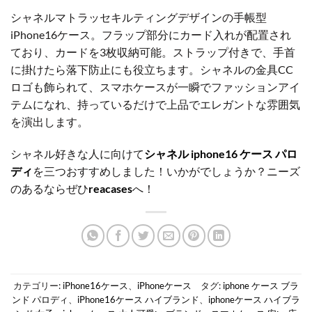
シャネルマトラッセキルティングデザインの手帳型
iPhone16ケース。フラップ部分にカード入れが配置され
ており、カードを3枚収納可能。ストラップ付きで、手首
に掛けたら落下防止にも役立ちます。シャネルの金具CC
ロゴも飾られて、スマホケースが一瞬でファッションアイ
テムになれ、持っているだけで上品でエレガントな雰囲気
を演出します。
シャネル好きな人に向けて
シャネル iphone16 ケース パロ
ディ
を三つおすすめしました！いかがでしょうか？ニーズ
のあるならぜひ
reacases
へ！
カテゴリー:
iPhone16ケース
、
iPhoneケース
タグ:
iphone ケース ブラ
ンド パロディ
、
iPhone16ケース ハイブランド
、
iphoneケース ハイブラ