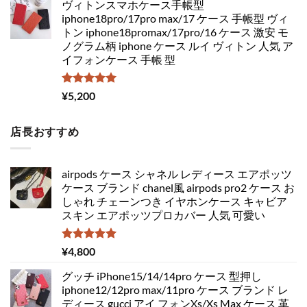
ヴィトンスマホケース手帳型
iphone18pro/17pro max/17 ケース 手帳型 ヴィ
トン iphone18promax/17pro/16 ケース 激安 モ
ノグラム柄 iphone ケース ルイ ヴィトン 人気 ア
イフォンケース 手帳 型
5段階中
¥
5,200
5.00
の評価
店長おすすめ
airpods ケース シャネル レディース エアポッツ
ケース ブランド chanel風 airpods pro2 ケース お
しゃれ チェーンつき イヤホンケース キャビア
スキン エアポッツプロカバー 人気 可愛い
5段階中
¥
4,800
5.00
の評価
グッチ iPhone15/14/14pro ケース 型押し
iphone12/12pro max/11pro ケース ブランド レ
ディース gucci アイ フォンXs/Xs Max ケース 革