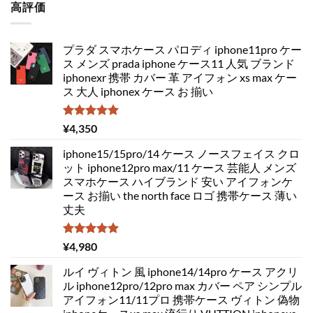
高評価
プラダ スマホケース パロディ iphone11pro ケー
ス メンズ prada iphone ケース11 人気 ブランド
iphonexr 携帯 カバー 革 アイフォン xs max ケー
ス 大人 iphonex ケース お 揃い
5段階中
¥
4,350
5.00
の評価
iphone15/15pro/14 ケース ノースフェイス クロ
ット iphone12pro max/11 ケース 芸能人 メンズ
スマホケース ハイブランド 安い アイフォンケ
ース お揃い the north face ロゴ 携帯ケース 薄い
丈夫
5段階中
¥
4,980
5.00
の評価
ルイ ヴィトン 風 iphone14/14pro ケース アクリ
ル iphone12pro/12pro max カバー ペア シンプル
アイフォン11/11プロ 携帯ケース ヴィトン 偽物