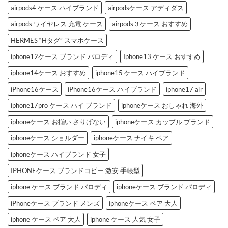
ド
ケ
airpods4 ケース ハイブランド
airpodsケース アディダス
iPhone
ー
ケ
ス」
airpods ワイヤレス 充電 ケース
airpods３ケース おすすめ
ー
お
ス
す
3
す
HERMES “Hタグ” スマホケース
選
め
へ
3
iphone12ケース ブランド パロディ
Iphone13 ケース おすすめ
の
選
へ
の
iphone14ケース おすすめ
iphone15 ケース ハイブランド
iPhone16ケース
iPhone16ケース ハイブランド
iphone17 air
iphone17pro ケース ハイ ブランド
iphoneケース おしゃれ 海外
iphoneケース お揃い さりげない
iphoneケース カップル ブランド
iphoneケース ショルダー
iphoneケース ナイキ ペア
iphoneケース ハイブランド 女子
IPHONEケース ブランドコピー 激安 手帳型
iphone ケース ブランド パロディ
iphoneケース ブランド パロディ
iPhoneケース ブランド メンズ
iphoneケース ペア 大人
iphone ケース ペア 大人
iphone ケース 人気 女子