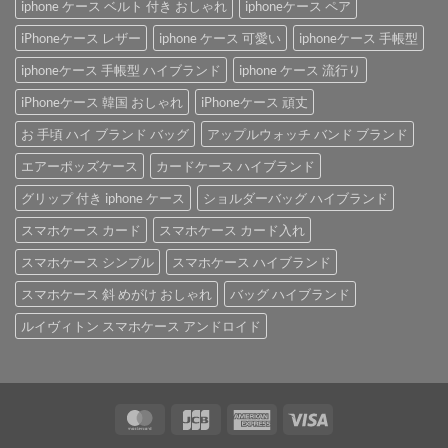
iphone ケース ベルト 付き おしゃれ
iphoneケース ペア
iPhoneケース レザー
iphone ケース 可愛い
iphoneケース 手帳型
iphoneケース 手帳型 ハイブランド
iphone ケース 流行り
iPhoneケース 韓国 おしゃれ
iPhoneケース 頑丈
お 手頃 ハイ ブランド バッグ
アップルウォッチ バンド ブランド
エアーポッズケース
カードケース ハイブランド
グリップ 付き iphone ケース
ショルダーバッグ ハイブランド
スマホケース カード
スマホケース カード入れ
スマホケース シンプル
スマホケース ハイブランド
スマホケース 斜 めがけ おしゃれ
バッグ ハイブランド
ルイヴィトン スマホケース アンドロイド
MasterCard
JCB
American
Visa
Express