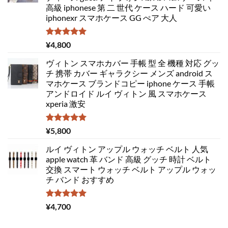
高級 iphonese 第 二 世代 ケース ハード 可愛い
iphonexr スマホケース GG ぺア 大人
5段階中
¥
4,800
5.00
の評価
ヴィトン スマホカバー 手帳 型 全 機種 対応 グッ
チ 携帯 カバー ギャラクシー メンズ android ス
マホケース ブランドコピー iphone ケース 手帳
アンドロイド ルイ ヴィトン 風 スマホケース
xperia 激安
5段階中
¥
5,800
5.00
の評価
ルイ ヴィトン アップル ウォッチ ベルト 人気
apple watch 革 バンド 高級 グッチ 時計 ベルト
交換 スマート ウォッチ ベルト アップル ウォッ
チ バンド おすすめ
5段階中
¥
4,700
5.00
の評価