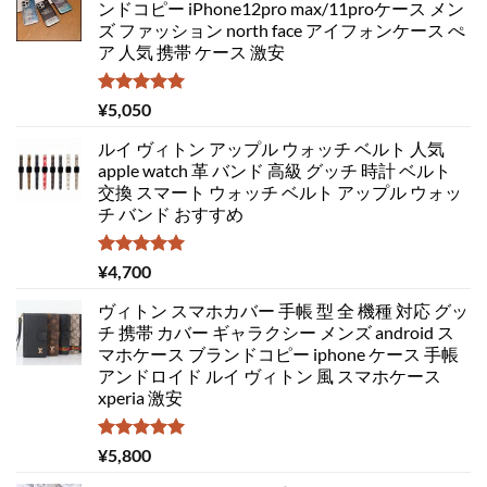
ンドコピー iPhone12pro max/11proケース メン
ズ ファッション north face アイフォンケース ぺ
ア 人気 携帯 ケース 激安
5段階中
¥
5,050
5.00
の評価
ルイ ヴィトン アップル ウォッチ ベルト 人気
apple watch 革 バンド 高級 グッチ 時計 ベルト
交換 スマート ウォッチ ベルト アップル ウォッ
チ バンド おすすめ
5段階中
¥
4,700
5.00
の評価
ヴィトン スマホカバー 手帳 型 全 機種 対応 グッ
チ 携帯 カバー ギャラクシー メンズ android ス
マホケース ブランドコピー iphone ケース 手帳
アンドロイド ルイ ヴィトン 風 スマホケース
xperia 激安
5段階中
¥
5,800
5.00
の評価