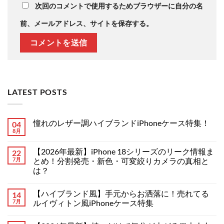
次回のコメントで使用するためブラウザーに自分の名
前、メールアドレス、サイトを保存する。
LATEST POSTS
憧れのレザー調ハイブランドiPhoneケース特集！
04
8月
憧
コ
れ
メ
の
ン
【2026年最新】iPhone 18シリーズのリーク情報ま
22
レ
ト
ザ
7月
は
とめ！分割発売・新色・可変絞りカメラの真相と
ー
ま
は？
調
だ
ハ
あ
【2026
コ
イ
り
年
メ
ブ
ま
【ハイブランド風】手元からお洒落に！売れてる
14
最
ン
ラ
せ
新】
ト
7月
ルイヴィトン風iPhoneケース特集
ン
ん
iPhone
は
ド
18
【ハ
ま
コ
iPhone
シ
イ
だ
メ
ケ