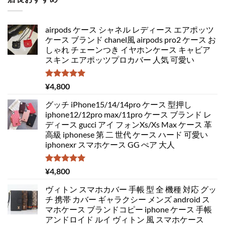
airpods ケース シャネル レディース エアポッツ
ケース ブランド chanel風 airpods pro2 ケース お
しゃれ チェーンつき イヤホンケース キャビア
スキン エアポッツプロカバー 人気 可愛い
5段階中
¥
4,800
5.00
の評価
グッチ iPhone15/14/14pro ケース 型押し
iphone12/12pro max/11pro ケース ブランド レ
ディース gucci アイ フォンXs/Xs Max ケース 革
高級 iphonese 第 二 世代 ケース ハード 可愛い
iphonexr スマホケース GG ぺア 大人
5段階中
¥
4,800
5.00
の評価
ヴィトン スマホカバー 手帳 型 全 機種 対応 グッ
チ 携帯 カバー ギャラクシー メンズ android ス
マホケース ブランドコピー iphone ケース 手帳
アンドロイド ルイ ヴィトン 風 スマホケース