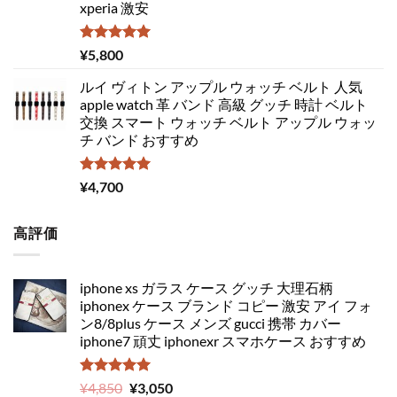
xperia 激安
5段階中
¥
5,800
5.00
の評価
ルイ ヴィトン アップル ウォッチ ベルト 人気
apple watch 革 バンド 高級 グッチ 時計 ベルト
交換 スマート ウォッチ ベルト アップル ウォッ
チ バンド おすすめ
5段階中
¥
4,700
5.00
の評価
高評価
iphone xs ガラス ケース グッチ 大理石柄
iphonex ケース ブランド コピー 激安 アイ フォ
ン8/8plus ケース メンズ gucci 携帯 カバー
iphone7 頑丈 iphonexr スマホケース おすすめ
5段階中
元
現
¥
4,850
¥
3,050