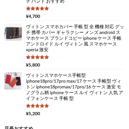
チ バンド おすすめ
5段階中
¥
4,700
5.00
の評価
ヴィトン スマホカバー 手帳 型 全 機種 対応 グッ
チ 携帯 カバー ギャラクシー メンズ android ス
マホケース ブランドコピー iphone ケース 手帳
アンドロイド ルイ ヴィトン 風 スマホケース
xperia 激安
5段階中
¥
5,800
5.00
の評価
ヴィトンスマホケース手帳型
iphone18pro/17pro max/17 ケース 手帳型 ヴィ
トン iphone18promax/17pro/16 ケース 激安 モ
ノグラム柄 iphone ケース ルイ ヴィトン 人気 ア
イフォンケース 手帳 型
5段階中
¥
5,200
5.00
の評価
店長おすすめ