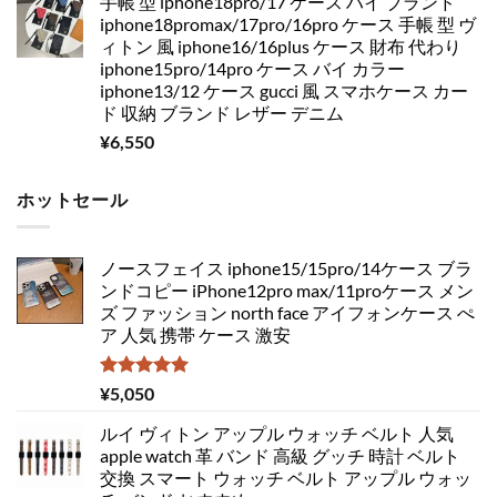
手帳 型 iphone18pro/17 ケース ハイ ブランド
iphone18promax/17pro/16pro ケース 手帳 型 ヴ
ィトン 風 iphone16/16plus ケース 財布 代わり
iphone15pro/14pro ケース バイ カラー
iphone13/12 ケース gucci 風 スマホケース カー
ド 収納 ブランド レザー デニム
¥
6,550
ホットセール
ノースフェイス iphone15/15pro/14ケース ブラ
ンドコピー iPhone12pro max/11proケース メン
ズ ファッション north face アイフォンケース ぺ
ア 人気 携帯 ケース 激安
5段階中
¥
5,050
5.00
の評価
ルイ ヴィトン アップル ウォッチ ベルト 人気
apple watch 革 バンド 高級 グッチ 時計 ベルト
交換 スマート ウォッチ ベルト アップル ウォッ