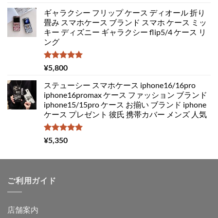
5.00
の評価
の
在
ギャラクシー フリップ ケース ディオール 折り
価
の
畳み スマホケース ブランド スマホ ケース ミッ
格
価
キー ディズニー ギャラクシー flip5/4 ケース リ
は
格
ング
¥4,850
は
で
¥3,050
し
で
5段階中
¥
5,800
5.00
の評価
た。
す。
ステューシー スマホケース iphone16/16pro
iphone16promax ケース ファッション ブランド
iphone15/15pro ケース お揃い ブランド iphone
ケース プレゼント 彼氏 携帯カバー メンズ 人気
5段階中
¥
5,350
5.00
の評価
ご利用ガイド
店舗案内