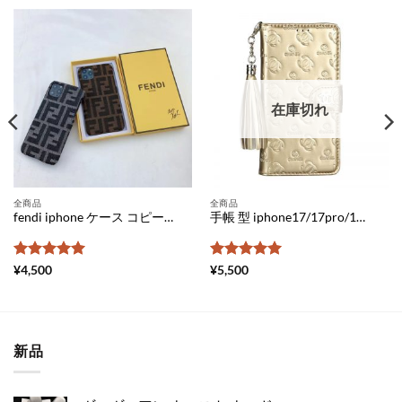
在庫切れ
全商品
全商品
fendi iphone ケース コピー iphone15 pro ケース ブランドパロディ 布 iphone14ケース メンズ フェンディ 風 アイフォン xs ケース 人気 iphone ケース FFズッカ柄 iphone ケースxr ペア 大人
手帳 型 iphone17/17pro/16pro ケース シャネル 型押し iPhone15pro/15ケース chanelマーク iphone14 pro ケース ブランドパロディ アイフォン ケース 革 レディース iphone ケース 高級感
5段階中
5
の
5段階中
5
の
¥
4,500
¥
5,500
評価
評価
新品