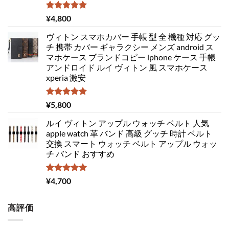
5段階中
¥
4,800
5.00
の評価
ヴィトン スマホカバー 手帳 型 全 機種 対応 グッ
チ 携帯 カバー ギャラクシー メンズ android ス
マホケース ブランドコピー iphone ケース 手帳
アンドロイド ルイ ヴィトン 風 スマホケース
xperia 激安
5段階中
¥
5,800
5.00
の評価
ルイ ヴィトン アップル ウォッチ ベルト 人気
apple watch 革 バンド 高級 グッチ 時計 ベルト
交換 スマート ウォッチ ベルト アップル ウォッ
チ バンド おすすめ
5段階中
¥
4,700
5.00
の評価
高評価