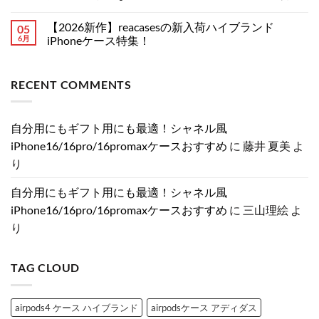
売
分
ゃ
仕
せ
ま
コ
れ
が
れ
事
ん
だ
メ
【2026新作】reacasesの新入荷ハイブランド
05
て
上
を
も
あ
ン
る
が
格
プ
り
ト
6月
iPhoneケース特集！
ル
る
上
ラ
ま
は
イ
♡
げ
イ
【2026
せ
ま
コ
ヴ
大
♡
ベ
新
ん
だ
メ
ィ
人
大
ー
作】
あ
ン
RECENT COMMENTS
ト
女
人
ト
reacases
り
ト
ン
子
女
も
の
ま
は
風
に
子
美
新
せ
ま
iPhone
捧
が
し
入
ん
だ
ケ
ぐ
と
く
荷
あ
自分用にもギフト用にも最適！シャネル風
ー
ス
き
｜
ハ
り
ス
ト
め
iPhone
イ
ま
iPhone16/16pro/16promaxケースおすすめ
に
藤井 夏美
よ
特
ー
く
17
ブ
せ
集
ン
「シ
を
ラ
ん
り
へ
デ
ャ
彩
ン
の
コ
ネ
る
ド
ブ
ル
ラ
iPhone
自分用にもギフト用にも最適！シャネル風
ラ
風
グ
ケ
ン
iPhone
ジ
ー
iPhone16/16pro/16promaxケースおすすめ
に
三山理絵
よ
ド
ケ
ュ
ス
iPhone
ー
ア
特
り
ケ
ス」
リ
集！
ー
お
ー
へ
ス
す
な
の
3
す
GG
TAG CLOUD
選
め
風
へ
3
モ
の
選
ノ
へ
グ
の
ラ
airpods4 ケース ハイブランド
airpodsケース アディダス
ム