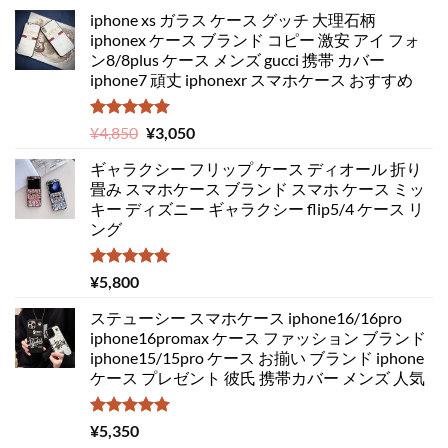
iphone xs ガラス ケース グッチ 大理石柄
iphonex ケース ブランド コピー 激安 アイ フォ
ン8/8plus ケース メンズ gucci 携帯 カバー
iphone7 頑丈 iphonexr スマホケース おすすめ
5段階中
元
現
¥
4,850
¥
3,050
5.00
の評価
の
在
ギャラクシー フリップ ケース ディオール 折り
価
の
畳み スマホケース ブランド スマホ ケース ミッ
格
価
キー ディズニー ギャラクシー flip5/4 ケース リ
は
格
ング
¥4,850
は
で
¥3,050
し
で
5段階中
¥
5,800
5.00
の評価
た。
す。
ステューシー スマホケース iphone16/16pro
iphone16promax ケース ファッション ブランド
iphone15/15pro ケース お揃い ブランド iphone
ケース プレゼント 彼氏 携帯カバー メンズ 人気
5段階中
¥
5,350
5.00
の評価