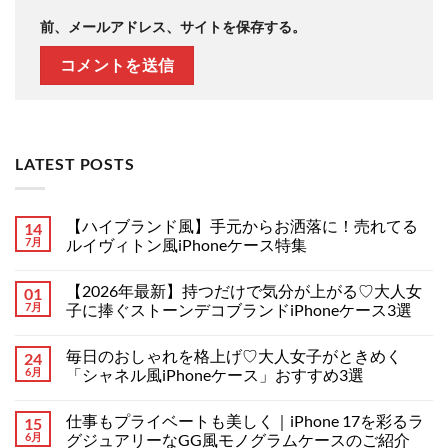
前、メールアドレス、サイトを保存する。
LATEST POSTS
【ハイブランド風】手元からお洒落に！売れてる
14
7月
ルイヴィトン風iPhoneケース特集
【ハ
コ
イ
メ
【2026年最新】持つだけで気分が上がる♡大人女
01
ブ
ン
ラ
ト
7月
子に捧ぐストーンデコブランドiPhoneケース3選
ン
は
ド
【2026
ま
コ
風】
年
だ
メ
毎日のおしゃれを格上げ♡大人女子がときめく
24
手
最
あ
ン
元
新】
り
ト
6月
「シャネル風iPhoneケース」おすすめ3選
か
持
ま
は
ら
つ
毎
せ
ま
コ
お
だ
日
ん
だ
メ
仕事もプライベートも美しく｜iPhone 17を彩るラ
15
洒
け
の
あ
ン
落
で
お
り
ト
6月
グジュアリーなGG風モノグラムケースのご紹介
に！
気
し
ま
は