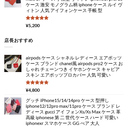
ケース 激安 モノグラム柄 iphone ケース ルイ ヴ
ィトン 人気 アイフォンケース 手帳 型
5段階中
¥
5,200
5.00
の評価
店長おすすめ
airpods ケース シャネル レディース エアポッツ
ケース ブランド chanel風 airpods pro2 ケース お
しゃれ チェーンつき イヤホンケース キャビア
スキン エアポッツプロカバー 人気 可愛い
5段階中
¥
4,800
5.00
の評価
グッチ iPhone15/14/14pro ケース 型押し
iphone12/12pro max/11pro ケース ブランド レ
ディース gucci アイ フォンXs/Xs Max ケース 革
高級 iphonese 第 二 世代 ケース ハード 可愛い
iphonexr スマホケース GG ぺア 大人