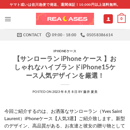
Skip
ヤマト或いは佐川急便で発送、通関保証！10,000円以上送料無料。
to
content
0
CONTACT
09:00 - 18:00
05058386614
IPHONEケース
【サンローラン iPhone ケース 】お
しゃれなハイブランドiPhone15ケ
ース人気デザインを厳選！
POSTED ON
2023 年 8 月 8 日
BY
藤井 夏美
今回ご紹介するのは、お洒落なサンローラン（Yves Saint
Laurent）iPhoneケース【人気3選】ご紹介致します。新型
のデザイン、高品質がある、お友達と彼女の贈り物として