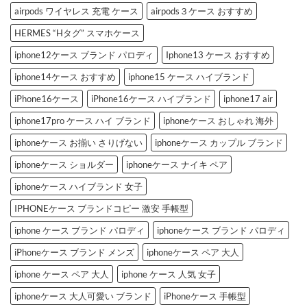
ケ
airpods ワイヤレス 充電 ケース
airpods３ケース おすすめ
ー
ス
の
HERMES “Hタグ” スマホケース
ご
紹
iphone12ケース ブランド パロディ
Iphone13 ケース おすすめ
介
へ
の
iphone14ケース おすすめ
iphone15 ケース ハイブランド
iPhone16ケース
iPhone16ケース ハイブランド
iphone17 air
iphone17pro ケース ハイ ブランド
iphoneケース おしゃれ 海外
iphoneケース お揃い さりげない
iphoneケース カップル ブランド
iphoneケース ショルダー
iphoneケース ナイキ ペア
iphoneケース ハイブランド 女子
IPHONEケース ブランドコピー 激安 手帳型
iphone ケース ブランド パロディ
iphoneケース ブランド パロディ
iPhoneケース ブランド メンズ
iphoneケース ペア 大人
iphone ケース ペア 大人
iphone ケース 人気 女子
iphoneケース 大人可愛い ブランド
iPhoneケース 手帳型