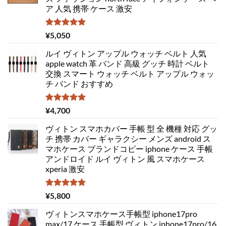
ア 人気 携帯 ケース 激安
5段階中
¥
5,050
5.00
の評価
ルイ ヴィトン アップル ウォッチ ベルト 人気
apple watch 革 バンド 高級 グッチ 時計 ベルト
交換 スマート ウォッチ ベルト アップル ウォッ
チ バンド おすすめ
5段階中
¥
4,700
5.00
の評価
ヴィトン スマホカバー 手帳 型 全 機種 対応 グッ
チ 携帯 カバー ギャラクシー メンズ android ス
マホケース ブランドコピー iphone ケース 手帳
アンドロイド ルイ ヴィトン 風 スマホケース
xperia 激安
5段階中
¥
5,800
5.00
の評価
ヴィトンスマホケース手帳型 iphone17pro
max/17 ケース 手帳型 ヴィトン iphone17pro/16