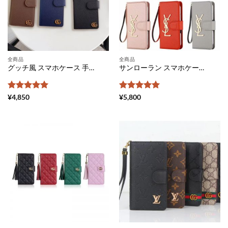
全商品
全商品
グッチ風 スマホケース 手帳型 全機種対応 おしゃれ GUCCI iphone12/11 ケース シンプル ペア アンドロイドケース ブランド galaxy s20/s10 plus ケースカバー ビジネス風 エクスペリアケース XZ3 落下防止
サンローラン スマホケース 手帳型 全機種対応 安い YSL アンドロイドケース おしゃれ galaxy カバーケース スライド式 Saint Laurent スマホカバー フリーサイズ xperiaケース 人気ブランド
5段階中
5
の
5段階中
5
の
¥
4,850
¥
5,800
評価
評価