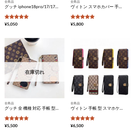
全商品
全商品
グッチ iphone18pro/17/17pro/17promaxケース 手帳型 ブランド 人気 アイフォン16pro max ケース タッセル付き GUCCI iphone16/15 ケース キルティング iphone14 スマホケース ラムスキン レディース
ヴィトン スマホカバー 手帳 型 全 機種 対応 グッチ 携帯 カバー ギャラクシー メンズ android スマホケース ブランドコピー iphone ケース 手帳 アンドロイド ルイ ヴィトン 風 スマホケース xperia 激安
5段階中
5
の
5段階中
5
の
¥
5,050
¥
5,800
評価
評価
在庫切れ
全商品
全商品
グッチ 全 機種 対応 手帳 型 スマホケース gucci ミッキー エクスペリア 携帯 カバー 人気 galaxy s20 ケース ディズニー かわいい アイフォンケース11pro 手帳 ぺア android スマホケースおすすめ
ヴィトン 手帳 型 スマホケース 全 機種 対応 xperia ケース おしゃれ ギャラクシーケース かわいい アンドロイド スマホケース gucci コピー エクスペリア 携帯 カバー aquos センス 3 iphone ケース 手帳 メンズ 激安
5段階中
5
の
5段階中
5
の
¥
5,500
¥
6,500
評価
評価