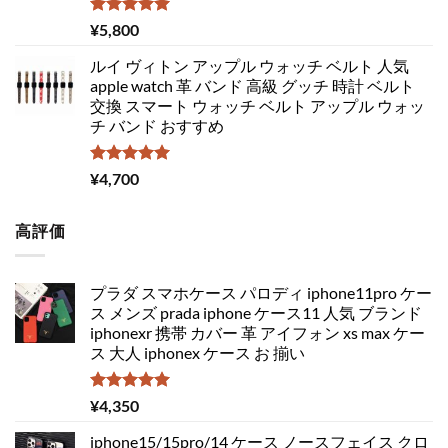
5段階中
¥
5,800
5.00
の評価
ルイ ヴィトン アップル ウォッチ ベルト 人気
apple watch 革 バンド 高級 グッチ 時計 ベルト
交換 スマート ウォッチ ベルト アップル ウォッ
チ バンド おすすめ
5段階中
¥
4,700
5.00
の評価
高評価
プラダ スマホケース パロディ iphone11pro ケー
ス メンズ prada iphone ケース11 人気 ブランド
iphonexr 携帯 カバー 革 アイフォン xs max ケー
ス 大人 iphonex ケース お 揃い
5段階中
¥
4,350
5.00
の評価
iphone15/15pro/14 ケース ノースフェイス クロ