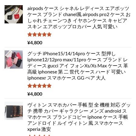
airpods ケース シャネル レディース エアポッツ
ケース ブランド chanel風 airpods pro2 ケース お
しゃれ チェーンつき イヤホンケース キャビア
スキン エアポッツプロカバー 人気 可愛い
5段階中
¥
4,800
5.00
の評価
グッチ iPhone15/14/14pro ケース 型押し
iphone12/12pro max/11pro ケース ブランド レ
ディース gucci アイ フォンXs/Xs Max ケース 革
高級 iphonese 第 二 世代 ケース ハード 可愛い
iphonexr スマホケース GG ぺア 大人
5段階中
¥
4,800
5.00
の評価
ヴィトン スマホカバー 手帳 型 全 機種 対応 グッ
チ 携帯 カバー ギャラクシー メンズ android ス
マホケース ブランドコピー iphone ケース 手帳
アンドロイド ルイ ヴィトン 風 スマホケース
xperia 激安