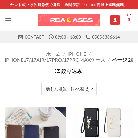
Skip
ヤマト或いは佐川急便で発送、通関保証！10,000円以上送料無料。
to
content
0
CONTACT
09:00 - 18:00
05058386614
ホーム
/
IPHONE
/
IPHONE17/17AIR/17PRO/17PROMAXケース
/
ページ 20
絞り込み