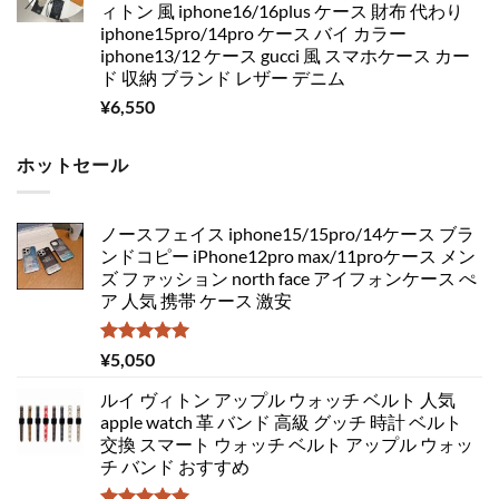
ィトン 風 iphone16/16plus ケース 財布 代わり
iphone15pro/14pro ケース バイ カラー
iphone13/12 ケース gucci 風 スマホケース カー
ド 収納 ブランド レザー デニム
¥
6,550
ホットセール
ノースフェイス iphone15/15pro/14ケース ブラ
ンドコピー iPhone12pro max/11proケース メン
ズ ファッション north face アイフォンケース ぺ
ア 人気 携帯 ケース 激安
5段階中
¥
5,050
5.00
の評価
ルイ ヴィトン アップル ウォッチ ベルト 人気
apple watch 革 バンド 高級 グッチ 時計 ベルト
交換 スマート ウォッチ ベルト アップル ウォッ
チ バンド おすすめ