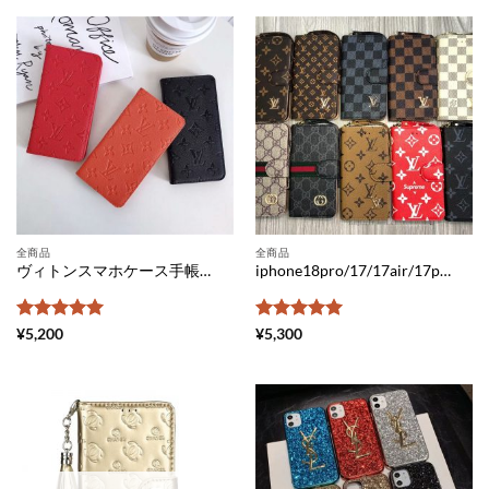
全商品
全商品
ヴィトンスマホケース手帳型 iphone18pro/17pro max/17 ケース 手帳型 ヴィトン iphone18promax/17pro/16 ケース 激安 モノグラム柄 iphone ケース ルイ ヴィトン 人気 アイフォンケース 手帳 型
iphone18pro/17/17air/17pro max ケース ヴィトン 手帳 型 iphone16pro ケース メンズ ブランド グッチ iphone16pro max ケース 人気 ルイ ヴィトン 携帯 ケース iphonex モノグラム柄 アイフォン15/14 カバー 激安
5段階中
5
の
5段階中
5
の
¥
5,200
¥
5,300
評価
評価