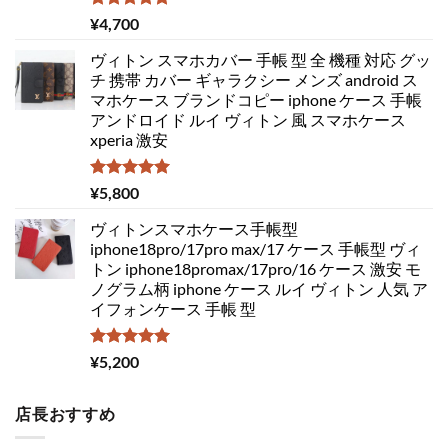
5段階中
¥
4,700
5.00
の評価
ヴィトン スマホカバー 手帳 型 全 機種 対応 グッ
チ 携帯 カバー ギャラクシー メンズ android ス
マホケース ブランドコピー iphone ケース 手帳
アンドロイド ルイ ヴィトン 風 スマホケース
xperia 激安
5段階中
¥
5,800
5.00
の評価
ヴィトンスマホケース手帳型
iphone18pro/17pro max/17 ケース 手帳型 ヴィ
トン iphone18promax/17pro/16 ケース 激安 モ
ノグラム柄 iphone ケース ルイ ヴィトン 人気 ア
イフォンケース 手帳 型
5段階中
¥
5,200
5.00
の評価
店長おすすめ