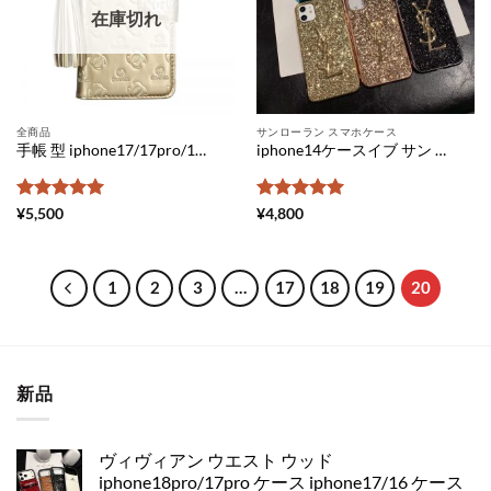
在庫切れ
全商品
サンローラン スマホケース
手帳 型 iphone17/17pro/16pro ケース シャネル 型押し iPhone15pro/15ケース chanelマーク iphone14 pro ケース ブランドパロディ アイフォン ケース 革 レディース iphone ケース 高級感
iphone14ケースイブ サン ローラン iphone13pro/13pro max ケース パロディ iphone11pro ケース ラメ iphonese 第 2 世代 ケース 人気 女子 ysl iphonexs ケース キラキラ iphone xr 携帯 カバー 可愛い スマホケース 安い
5段階中
5
の
5段階中
5
の
¥
5,500
¥
4,800
評価
評価
1
2
3
…
17
18
19
20
新品
ヴィヴィアン ウエスト ウッド
iphone18pro/17pro ケース iphone17/16 ケース