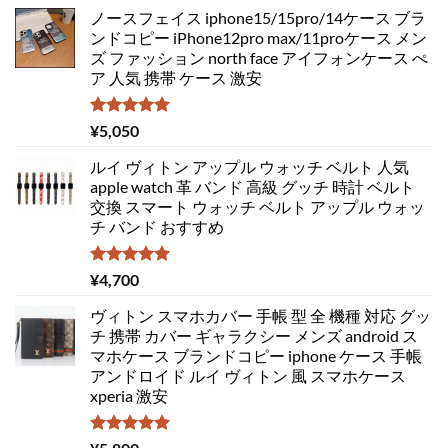
ノースフェイス iphone15/15pro/14ケース ブラ
ンドコピー iPhone12pro max/11proケース メン
ズ ファッション north face アイフォンケース ぺ
ア 人気 携帯 ケース 激安
5段階中
¥
5,050
5.00
の評価
ルイ ヴィトン アップル ウォッチ ベルト 人気
apple watch 革 バンド 高級 グッチ 時計 ベルト
交換 スマート ウォッチ ベルト アップル ウォッ
チ バンド おすすめ
5段階中
¥
4,700
5.00
の評価
ヴィトン スマホカバー 手帳 型 全 機種 対応 グッ
チ 携帯 カバー ギャラクシー メンズ android ス
マホケース ブランドコピー iphone ケース 手帳
アンドロイド ルイ ヴィトン 風 スマホケース
xperia 激安
5段階中