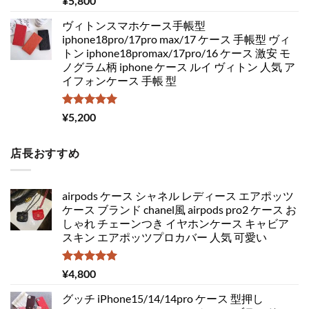
¥
5,800
5.00
の評価
ヴィトンスマホケース手帳型
iphone18pro/17pro max/17 ケース 手帳型 ヴィ
トン iphone18promax/17pro/16 ケース 激安 モ
ノグラム柄 iphone ケース ルイ ヴィトン 人気 ア
イフォンケース 手帳 型
5段階中
¥
5,200
5.00
の評価
店長おすすめ
airpods ケース シャネル レディース エアポッツ
ケース ブランド chanel風 airpods pro2 ケース お
しゃれ チェーンつき イヤホンケース キャビア
スキン エアポッツプロカバー 人気 可愛い
5段階中
¥
4,800
5.00
の評価
グッチ iPhone15/14/14pro ケース 型押し