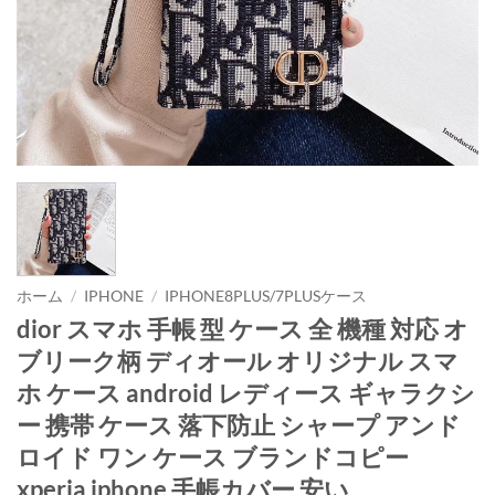
ホーム
/
IPHONE
/
IPHONE8PLUS/7PLUSケース
dior スマホ 手帳 型 ケース 全 機種 対応 オ
ブリーク柄 ディオール オリジナル スマ
ホ ケース android レディース ギャラクシ
ー 携帯 ケース 落下防止 シャープ アンド
ロイド ワン ケース ブランドコピー
xperia iphone 手帳カバー 安い