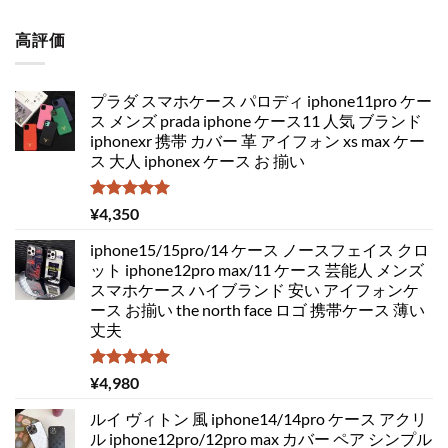
5.00
の評価
高評価
プラダ スマホケース パロディ iphone11pro ケー
ス メンズ prada iphone ケース11 人気 ブランド
iphonexr 携帯 カバー 革 アイフォン xs max ケー
ス 大人 iphonex ケース お 揃い
5段階中
¥
4,350
5.00
の評価
iphone15/15pro/14 ケース ノースフェイス クロ
ット iphone12pro max/11 ケース 芸能人 メンズ
スマホケース ハイブランド 安い アイフォンケ
ース お揃い the north face ロゴ 携帯ケース 薄い
丈夫
5段階中
¥
4,980
5.00
の評価
ルイ ヴィトン 風 iphone14/14pro ケース アクリ
ル iphone12pro/12pro max カバー ペア シンプル