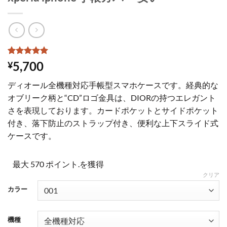
1
件の利用者
5,700
¥
評価に基づ
く5段階評
ディオール全機種対応手帳型スマホケースです。経典的な
価のうち、
5
点
オブリーク柄と“CD”ロゴ金具は、DIORの持つエレガント
さを表現しております。カードポケットとサイドポケット
付き、落下防止のストラップ付き、便利な上下スライド式
ケースです。
最大 570 ポイント.を獲得
クリア
カラー
機種