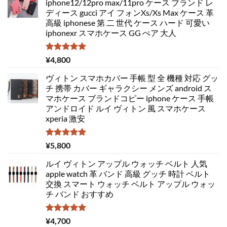
iphone12/12pro max/11pro ケース ブランド レ
ディース gucci アイ フォンXs/Xs Max ケース 革
高級 iphonese 第 二 世代 ケース ハード 可愛い
iphonexr スマホケース GG ぺア 大人
5段階中
¥
4,800
5.00
の評価
ヴィトン スマホカバー 手帳 型 全 機種 対応 グッ
チ 携帯 カバー ギャラクシー メンズ android ス
マホケース ブランドコピー iphone ケース 手帳
アンドロイド ルイ ヴィトン 風 スマホケース
xperia 激安
5段階中
¥
5,800
5.00
の評価
ルイ ヴィトン アップル ウォッチ ベルト 人気
apple watch 革 バンド 高級 グッチ 時計 ベルト
交換 スマート ウォッチ ベルト アップル ウォッ
チ バンド おすすめ
5段階中
¥
4,700