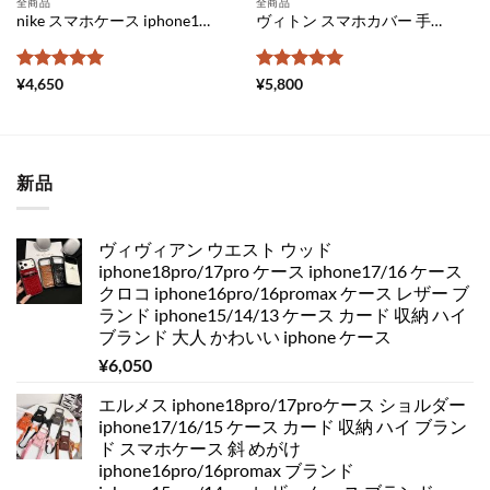
全商品
全商品
nike スマホケース iphone14/14pro ガラス ケース メンズ iphone11ケース ナイキ ペア アイフォン Xs Max ケース 人気 iphone Xr ケース お 揃い シンプル iphone xr スマホケース 安い
ヴィトン スマホカバー 手帳 型 全 機種 対応 グッチ 携帯 カバー ギャラクシー メンズ android スマホケース ブランドコピー iphone ケース 手帳 アンドロイド ルイ ヴィトン 風 スマホケース xperia 激安
5段階中
5
の
5段階中
5
の
¥
4,650
¥
5,800
評価
評価
新品
ヴィヴィアン ウエスト ウッド
iphone18pro/17pro ケース iphone17/16 ケース
クロコ iphone16pro/16promax ケース レザー ブ
ランド iphone15/14/13 ケース カード 収納 ハイ
ブランド 大人 かわいい iphone ケース
¥
6,050
エルメス iphone18pro/17proケース ショルダー
iphone17/16/15 ケース カード 収納 ハイ ブラン
ド スマホケース 斜 めがけ
iphone16pro/16promax ブランド