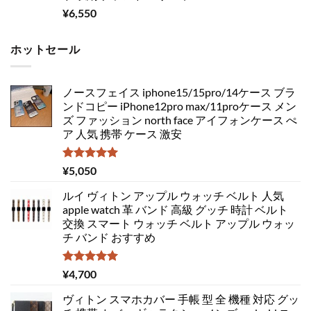
¥
6,550
ホットセール
ノースフェイス iphone15/15pro/14ケース ブラ
ンドコピー iPhone12pro max/11proケース メン
ズ ファッション north face アイフォンケース ぺ
ア 人気 携帯 ケース 激安
5段階中
¥
5,050
5.00
の評価
ルイ ヴィトン アップル ウォッチ ベルト 人気
apple watch 革 バンド 高級 グッチ 時計 ベルト
交換 スマート ウォッチ ベルト アップル ウォッ
チ バンド おすすめ
5段階中
¥
4,700
5.00
の評価
ヴィトン スマホカバー 手帳 型 全 機種 対応 グッ