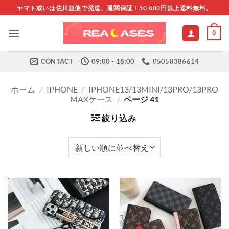
Skip
ヤマト或いは佐川急便で発送、通関保証！10,000円以上送料無料。
to
content
0
CONTACT
09:00 - 18:00
05058386614
ホーム
/
IPHONE
/
IPHONE13/13MINI/13PRO/13PRO
MAXケース
/
ページ 41
絞り込み