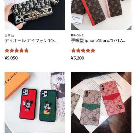
全商品
IPHONE
ディオール アイフォン14/14plus/13pro マックスケース カード入れ ハイブランド iphone12pro max/12mini カバー 刺繡 dior風 アイフォン11pro/11/se 保護ケース スタンド christian dior 携帯ケース オブリークサドル 人気
手帳型 iphone18pro/17/17air/16 ケース ヴィトンパロディ アイフォン16pro/16 pro max カバー バイカラー ルイヴィトン iphone15pro/14 ケース ペア 大人 iphone 携帯ケース モノグラム lv スマホケース 安い店
5段階中
5
の
5段階中
5
の
¥
5,050
¥
5,200
評価
評価