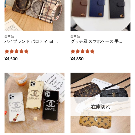
全商品
全商品
ハイブランド パロディ iphone12/12pro ケース ブレスレットリング付き vuitton アイフォン11/11プロ ケース メンズ GUCCI iphonexs/xr/se 携帯カバー 海外セレブ 2020 バーバリー風 スマホケース iphonexs max ペア 大人
グッチ風 スマホケース 手帳型 全機種対応 おしゃれ GUCCI iphone12/11 ケース シンプル ペア アンドロイドケース ブランド galaxy s20/s10 plus ケースカバー ビジネス風 エクスペリアケース XZ3 落下防止
5段階中
5
の
5段階中
5
の
¥
4,500
¥
4,850
評価
評価
在庫切れ