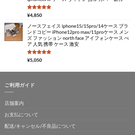
5段階中
¥
4,850
5.00
の評価
ノースフェイス iphone15/15pro/14ケース ブラ
ンドコピー iPhone12pro max/11proケース メン
ズ ファッション north face アイフォンケース ぺ
ア 人気 携帯 ケース 激安
5段階中
¥
5,050
5.00
の評価
ご利用ガイド
店舗案内
お支払について
配送/キャンセル/不良品について