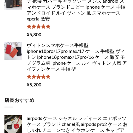
チ 携帯 カバー ギャラクシー メンズ android ス
マホケース ブランドコピー iphone ケース 手帳
アンドロイド ルイ ヴィトン 風 スマホケース
xperia 激安
5段階中
¥
5,800
5.00
の評価
ヴィトンスマホケース手帳型
iphone18pro/17pro max/17 ケース 手帳型 ヴィ
トン iphone18promax/17pro/16 ケース 激安 モ
ノグラム柄 iphone ケース ルイ ヴィトン 人気 ア
イフォンケース 手帳 型
5段階中
¥
5,200
5.00
の評価
店長おすすめ
airpods ケース シャネル レディース エアポッツ
ケース ブランド chanel風 airpods pro2 ケース お
しゃれ チェーンつき イヤホンケース キャビア