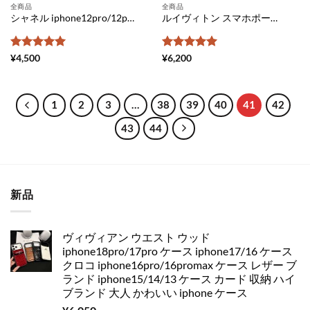
全商品
全商品
シャネル iphone12pro/12pro max ケース アイトランク型 CHANEL アイフォン11pro/11/se 鏡面ケース パロディ風 ハイブランド iphonexs max 携帯カバー ラインストーン キラキラ iphonexs xr スマホケース 頑丈 かわいい
ルイヴィトン スマホポーチ ショルダー 全機種対応 スマホケース ブランドコピー Vuitton スマホ アンドロイドケース 新作 ヴィトンパロディ iphone スマホケース おしゃれ スマホポシェット 人気 革
5段階中
5
の
5段階中
5
の
¥
4,500
¥
6,200
評価
評価
1
2
3
…
38
39
40
41
42
43
44
新品
ヴィヴィアン ウエスト ウッド
iphone18pro/17pro ケース iphone17/16 ケース
クロコ iphone16pro/16promax ケース レザー ブ
ランド iphone15/14/13 ケース カード 収納 ハイ
ブランド 大人 かわいい iphone ケース