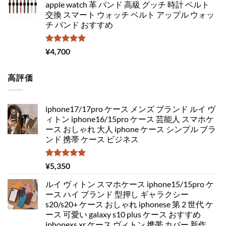
apple watch 革 バンド 高級 グッチ 時計 ベルト
交換 スマート ウォッチ ベルト アップル ウォッ
チ バンド おすすめ
5段階中
¥
4,700
5.00
の評価
高評価
iphone17/17pro ケース メンズ ブランド ルイ ヴ
ィトン iphone16/15pro ケース 芸能人 スマホケ
ース おしゃれ 大人 iphone ケース シンプル ブラ
ンド 携帯 ケース ビジネス
5段階中
¥
5,350
5.00
の評価
ルイ ヴィトン スマホケース iphone15/15pro ケ
ース ハイ ブランド 型押し ギャラクシー
s20/s20+ ケース おしゃれ iphonese 第 2 世代 ケ
ース 可愛い galaxy s10 plus ケース おすすめ
iphonexs xr ケース ヴィトン 携帯 カバー 新作