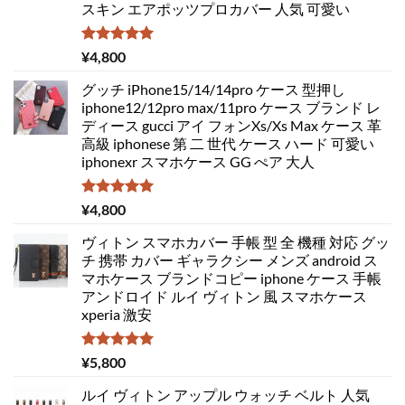
スキン エアポッツプロカバー 人気 可愛い
5段階中
¥
4,800
5.00
の評価
グッチ iPhone15/14/14pro ケース 型押し
iphone12/12pro max/11pro ケース ブランド レ
ディース gucci アイ フォンXs/Xs Max ケース 革
高級 iphonese 第 二 世代 ケース ハード 可愛い
iphonexr スマホケース GG ぺア 大人
5段階中
¥
4,800
5.00
の評価
ヴィトン スマホカバー 手帳 型 全 機種 対応 グッ
チ 携帯 カバー ギャラクシー メンズ android ス
マホケース ブランドコピー iphone ケース 手帳
アンドロイド ルイ ヴィトン 風 スマホケース
xperia 激安
5段階中
¥
5,800
5.00
の評価
ルイ ヴィトン アップル ウォッチ ベルト 人気