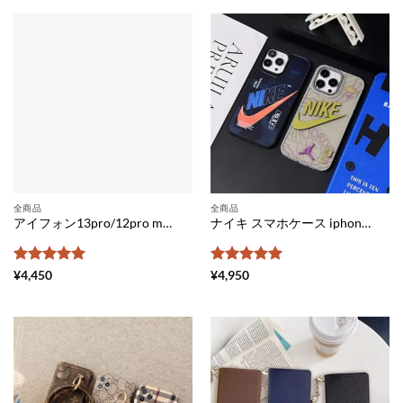
価
全商品
全商品
アイフォン13pro/12pro max ケース ヴィトンパロディ iphone11pro/11 ケース シンプル 可愛い LV スマホケース iphonexr お揃い ルイヴィトン風 iphonexs/xs max 携帯カバー 型押し iphoneケース 安い店
ナイキ スマホケース iphone16 メンズ iphone16pro max/16pro ケース ペア スポーツブランド ナイキ ジョーダン スマホケース カップル
5段階中
5
の
5段階中
5
の
¥
4,450
¥
4,950
評価
評価