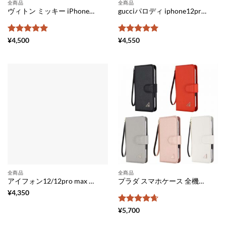
全商品
全商品
ヴィトン ミッキー iPhone12mini/12pro max ケース 型押し ルイヴィトン iPhone11/11pro ケース 刺繍 アイフォンxs/xs max 保護カバー ディズニー ペア LV 携帯ケース iPhonexr 珍しい 可愛い
gucciパロディ iphone12pro max/12mini ケース 背面ポケット グッチ アイフォン11pro/11 カバー バイカラー iphonexs/xs max スマホケース 可愛い ブランド GUCCI 携帯ケース xr レザー 高級
5段階中
5
の
5段階中
5
の
¥
4,500
¥
4,550
評価
評価
全商品
全商品
アイフォン12/12pro max ケース ドゥ・ラ・メール 芸能人 iphone12pro/11pro max 携帯カバー シンプル かわいい LAMER スマホケース iphone11 女子 ハイブランド風 iphonexs/xr ケース 流行り 2020
プラダ スマホケース 全機種対応 安い 手帳型 アンドロイドケース ブランド iphone15シリーズカバー 大人っぽい PRADA ギャラクシー 携帯ケース s20/s20+ スライド式 手帳 xperia エース ケース ストライプ付き
¥
4,350
5段階中
¥
5,700
4.67
の評