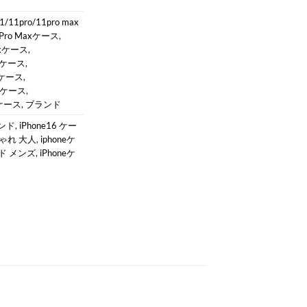
1/11pro/11pro max
12Pro Maxケース
,
Maxケース
,
maxケース
,
axケース
,
Maxケース
,
axケース
,
ブランド
ランド
,
iPhone16 ケー
しゃれ 大人
,
iphoneケ
ンド メンズ
,
iPhoneケ