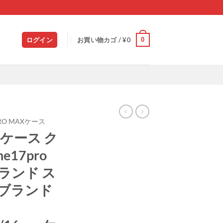
0
ログイン
お買い物カゴ /
¥
0
2PRO MAXケース
us ケース ク
e17pro
ランド ス
 ブランド