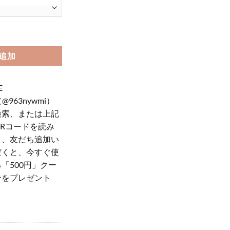
ロム ハーツ iphone17pro ケース レザー ブランド スマホケース 人気 ブランド 
追加
E
（@963nywmi）
検索、または上記
QRコードを読み
り、友だち追加い
だくと、今すぐ使
「500円」クー
ンをプレゼント
！