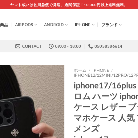
ヤマト或いは佐川急便で発送、通関保証！10,000円以上送料無料。
商品
AIRPODS
ANDROID
IPHONE
ブランド
CONTACT
09:00 - 18:00
05058386614
ホーム
/
IPHONE
/
IPHONE12/12MINI/12PRO/1
iphone17/16pl
ロム ハーツ iphon
ケース レザー ブ
マホケース 人気
メンズ