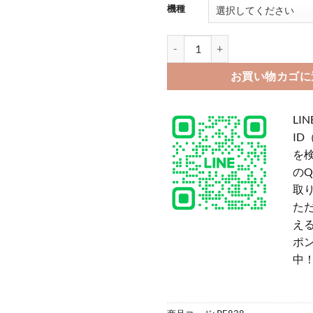
機種
iphone17/16plus ケース ク
お買い物カゴに
LIN
ID
を
の
取
た
える
ポ
中