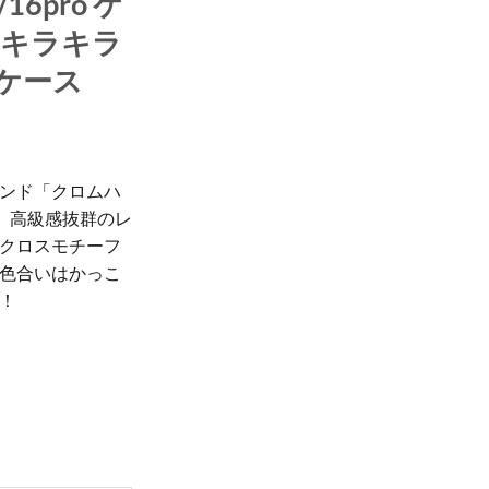
/16pro ケ
 キラキラ
 ケース
ンド「クロムハ
ース。高級感抜群のレ
クロスモチーフ
色合いはかっこ
！