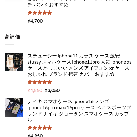
チ バンド おすすめ
5段階中
¥
4,700
5.00
の評価
高評価
ステューシー iphone11 ガラス ケース 激安
stussy スマホケース iphone11pro 人気 iphone xs
ケース かっこいい メンズ アイフォン xr ケース
おしゃれ ブランド 携帯 カバー おすすめ
5段階中
元
現
¥
4,850
¥
3,050
5.00
の評価
の
在
ナイキ スマホケース iphone16 メンズ
価
の
iphone16pro max/16pro ケース ペア スポーツブ
格
価
ランド ナイキ ジョーダン スマホケース カップ
は
格
ル
¥4,850
は
で
¥3,050
し
で
5段階中
¥
4,950