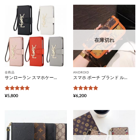
在庫切れ
全商品
ANDROID
サンローラン スマホケース 手帳型 全機種対応 安い YSL アンドロイドケース おしゃれ galaxy カバーケース スライド式 Saint Laurent スマホカバー フリーサイズ xperiaケース 人気ブランド
スマホ ポーチ ブランド ルイヴィトン ショルダー バッグ レディース ヴィトン スマホケース 背面 収納 全機種対応 スマホ ポシェット 革 おすすめ
5段階中
5
の
5段階中
5
の
¥
5,800
¥
6,200
評価
評価