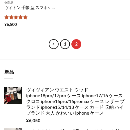
全商品
ヴィトン 手帳 型 スマホケース 全 機種 対応 xperia ケース おしゃれ ギャラクシーケース かわいい アンドロイド スマホケース gucci コピー エクスペリア 携帯 カバー aquos センス 3 iphone ケース 手帳 メンズ 激安
5段階中
5
の
¥
6,500
評価
1
2
新品
ヴィヴィアン ウエスト ウッド
iphone18pro/17pro ケース iphone17/16 ケース
クロコ iphone16pro/16promax ケース レザー ブ
ランド iphone15/14/13 ケース カード 収納 ハイ
ブランド 大人 かわいい iphone ケース
¥
6,050