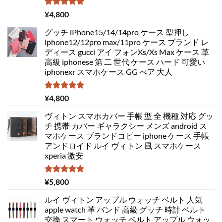
5段階中
¥
4,800
5.00
の評価
グッチ iPhone15/14/14pro ケース 型押し
iphone12/12pro max/11pro ケース ブランド レ
ディース gucci アイ フォンXs/Xs Max ケース 革
高級 iphonese 第 二 世代 ケース ハード 可愛い
iphonexr スマホケース GG ぺア 大人
5段階中
¥
4,800
5.00
の評価
ヴィトン スマホカバー 手帳 型 全 機種 対応 グッ
チ 携帯 カバー ギャラクシー メンズ android ス
マホケース ブランドコピー iphone ケース 手帳
アンドロイド ルイ ヴィトン 風 スマホケース
xperia 激安
5段階中
¥
5,800
5.00
の評価
ルイ ヴィトン アップル ウォッチ ベルト 人気
apple watch 革 バンド 高級 グッチ 時計 ベルト
交換 スマート ウォッチ ベルト アップル ウォッ