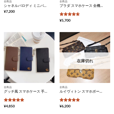
全商品
全商品
シャネルパロディ ミニバッグ レディース chanelマトラッセ フラップ バッグ スマホケース フリーサイズ スマホポーチ ショルダー ブランドコピー スマホポシェット 人気 ギフト 送料無料
プラダ スマホケース 全機種対応 安い 手帳型 アンドロイドケース ブランド iphone15シリーズカバー 大人っぽい PRADA ギャラクシー 携帯ケース s20/s20+ スライド式 手帳 xperia エース ケース ストライプ付き
¥
7,200
5段階中
¥
5,700
4.67
の評
価
在庫切れ
全商品
全商品
グッチ風 スマホケース 手帳型 全機種対応 おしゃれ GUCCI iphone12/11 ケース シンプル ペア アンドロイドケース ブランド galaxy s20/s10 plus ケースカバー ビジネス風 エクスペリアケース XZ3 落下防止
ルイヴィトン スマホポーチ ショルダー 全機種対応 スマホケース ブランドコピー Vuitton スマホ アンドロイドケース 新作 ヴィトンパロディ iphone スマホケース おしゃれ スマホポシェット 人気 革
5段階中
5
の
5段階中
5
の
¥
4,850
¥
6,200
評価
評価