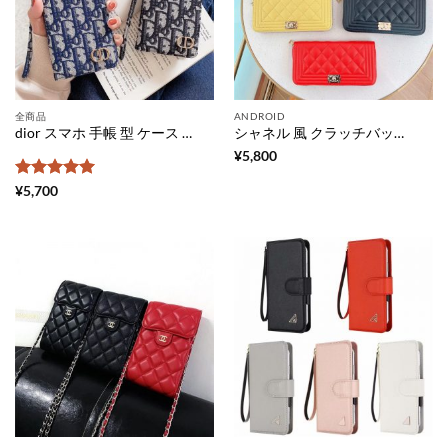
全商品
ANDROID
dior スマホ 手帳 型 ケース 全 機種 対応 オブリーク柄 ディオール オリジナル スマホ ケース android レディース ギャラクシー 携帯 ケース 落下防止 シャープ アンドロイド ワン ケース ブランドコピー xperia iphone 手帳カバー 安い
シャネル 風 クラッチバッグ ショルダー レディース CHANEL スマホポーチ 手作り 全機種対応 スマホ保護カバー ハイブランド クラッチバッグ 2way ミニバッグ 大人 かわいい お財布 ポシェット 人気
¥
5,800
5段階中
5
の
¥
5,700
評価