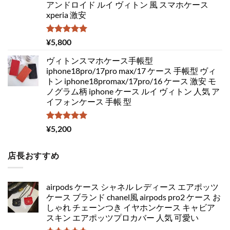
アンドロイド ルイ ヴィトン 風 スマホケース
xperia 激安
5段階中
¥
5,800
5.00
の評価
ヴィトンスマホケース手帳型
iphone18pro/17pro max/17 ケース 手帳型 ヴィ
トン iphone18promax/17pro/16 ケース 激安 モ
ノグラム柄 iphone ケース ルイ ヴィトン 人気 ア
イフォンケース 手帳 型
5段階中
¥
5,200
5.00
の評価
店長おすすめ
airpods ケース シャネル レディース エアポッツ
ケース ブランド chanel風 airpods pro2 ケース お
しゃれ チェーンつき イヤホンケース キャビア
スキン エアポッツプロカバー 人気 可愛い