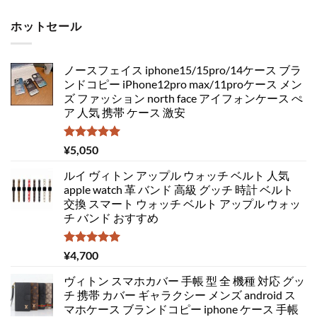
ホットセール
ノースフェイス iphone15/15pro/14ケース ブラ
ンドコピー iPhone12pro max/11proケース メン
ズ ファッション north face アイフォンケース ぺ
ア 人気 携帯 ケース 激安
5段階中
¥
5,050
5.00
の評価
ルイ ヴィトン アップル ウォッチ ベルト 人気
apple watch 革 バンド 高級 グッチ 時計 ベルト
交換 スマート ウォッチ ベルト アップル ウォッ
チ バンド おすすめ
5段階中
¥
4,700
5.00
の評価
ヴィトン スマホカバー 手帳 型 全 機種 対応 グッ
チ 携帯 カバー ギャラクシー メンズ android ス
マホケース ブランドコピー iphone ケース 手帳