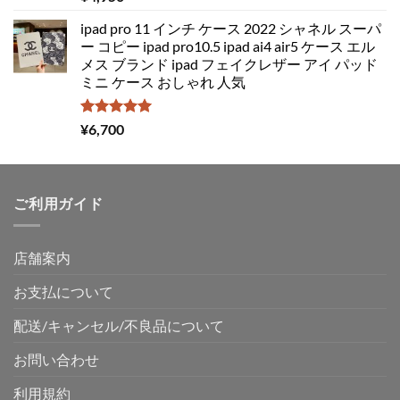
5.00
の評価
た。
す。
ipad pro 11 インチ ケース 2022 シャネル スーパ
ー コピー ipad pro10.5 ipad ai4 air5 ケース エル
メス ブランド ipad フェイクレザー アイ パッド
ミニ ケース おしゃれ 人気
5段階中
¥
6,700
5.00
の評価
ご利用ガイド
店舗案内
お支払について
配送/キャンセル/不良品について
お問い合わせ
利用規約