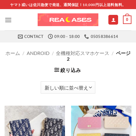
Skip
ヤマト或いは佐川急便で発送、通関保証！10,000円以上送料無料。
to
content
0
CONTACT
09:00 - 18:00
05058386614
ホーム
/
ANDROID
/
全機種対応スマホケース
/
ページ
2
絞り込み