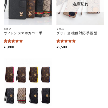
在庫切れ
全商品
全商品
ヴィトン スマホカバー 手帳 型 全 機種 対応 グッチ 携帯 カバー ギャラクシー メンズ android スマホケース ブランドコピー iphone ケース 手帳 アンドロイド ルイ ヴィトン 風 スマホケース xperia 激安
グッチ 全 機種 対応 手帳 型 スマホケース gucci ミッキー エクスペリア 携帯 カバー 人気 galaxy s20 ケース ディズニー かわいい アイフォンケース11pro 手帳 ぺア android スマホケースおすすめ
5段階中
5
の
5段階中
5
の
¥
5,800
¥
5,500
評価
評価