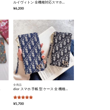
ルイヴィトン 全機種対応スマホケース レター型 iphone15/14 ケース 三つ折り 手帳型 Xperia ギャラクシーケース AQUOS sense4/5 携帯 カバー ブランド スライド式
¥
6,200
全商品
ト9 スマホケース ブランドコピー
dior スマホ 手帳 型 ケース 全 機種 対応 オブリーク柄 ディオール オリジナル スマホ ケース android レディース ギャラクシー 携帯 ケース 落下防止 シャープ アンドロイド ワン ケース ブランドコピー xperia iphone 手帳カバー 安い
5段階中
5
の
¥
5,700
評価