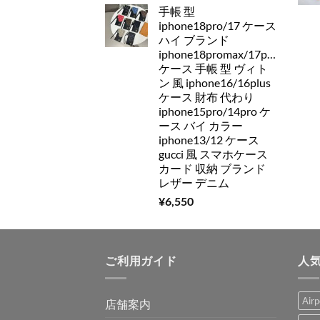
手帳 型
iphone18pro/17 ケース
ハイ ブランド
iphone18promax/17pro/16pro
ケース 手帳 型 ヴィト
ン 風 iphone16/16plus
ケース 財布 代わり
iphone15pro/14pro ケ
ース バイ カラー
iphone13/12 ケース
gucci 風 スマホケース
カード 収納 ブランド
レザー デニム
¥
6,550
ご利用ガイド
人
Air
店舗案内