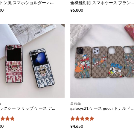
ヴィトン風 スマホショルダー ハイブランド スマホポシェット 縦型 ポーチ 財布 代わり ルイ ヴィトン ミニ バッグ 斜めがけ 小物入れ
全機種対応 スマホケース ブランドコピー supreme iphone15/14 手帳型ケース ヴィトン 携帯 ケース アンドロイド galaxy aquos スマホケース スライド 式
00
¥
5,800
品
全商品
ギャラクシー フリップ ケース ディオール 折り畳み スマホケース ブランド スマホ ケース ミッキー ディズニー ギャラクシー flip5/4 ケース リング
galaxys21 ケース gucci ドナルド ギャラクシーs21+/s20 プラス ケース グッチ ディズニー 携帯カバー galaxy s21 ultra 可愛い galaxy s10/ノー
階中
5
の
5段階中
5
の
00
¥
4,650
価
評価