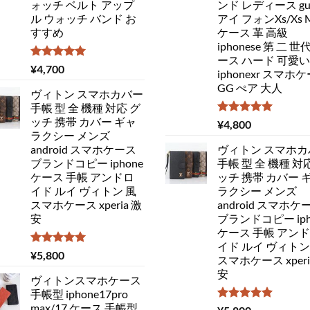
ォッチ ベルト アップ
ンド レディース guc
ル ウォッチ バンド お
アイ フォンXs/Xs 
すすめ
ケース 革 高級
iphonese 第 二 世
ース ハード 可愛い
5段階中
¥
4,700
iphonexr スマホ
5.00
の評価
GG ぺア 大人
ヴィトン スマホカバー
手帳 型 全 機種 対応 グ
ッチ 携帯 カバー ギャ
5段階中
¥
4,800
5.00
の評価
ラクシー メンズ
android スマホケース
ヴィトン スマホカ
ブランドコピー iphone
手帳 型 全 機種 対
ケース 手帳 アンドロ
ッチ 携帯 カバー 
イド ルイ ヴィトン 風
ラクシー メンズ
スマホケース xperia 激
android スマホケ
安
ブランドコピー iph
ケース 手帳 アン
イド ルイ ヴィトン
5段階中
¥
5,800
スマホケース xperi
5.00
の評価
安
ヴィトンスマホケース
手帳型 iphone17pro
max/17 ケース 手帳型
5段階中