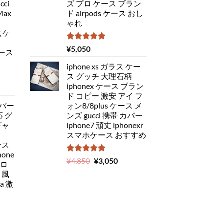
ci
ズ プロ ケース ブラン
Max
ド airpods ケース おし
ゃれ
代 ケ
5段階中
¥
5,050
ケース
5.00
の評価
iphone xs ガラス ケー
ス グッチ 大理石柄
iphonex ケース ブラン
ド コピー 激安 アイ フ
バー
ォン8/8plus ケース メ
応 グ
ンズ gucci 携帯 カバー
ギャ
iphone7 頑丈 iphonexr
スマホケース おすすめ
ース
one
5段階中
元
現
¥
4,850
¥
3,050
ドロ
5.00
の評価
の
在
 風
価
の
a 激
格
価
は
格
¥4,850
は