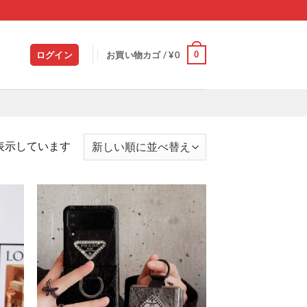
0
ログイン
お買い物カゴ /
¥
0
新
を表示しています
し
い
順