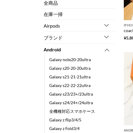
全商品
在庫一掃
Airpods
IPHO
ブランド
¥
5,8
Android
Galaxy note20-20ultra
Galaxy s20-20-20ultra
Galaxy s21-21-21ultra
Galaxy s22-22-22ultra
Galaxy s23/23+/23ultra
Galaxy s24/24+/24ultra
全機種対応スマホケース
Galaxy z flip3/4/5
Galaxy z Fold3/4
ANDR