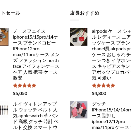
ットセール
店長おすすめ
ノースフェイス
airpods ケース シ
iphone15/15pro/14ケ
ル レディース エ
ース ブランドコピー
ッツケース ブラン
iPhone12pro
chanel風 airpods p
max/11proケース メン
ケース おしゃれ 
ズ ファッション north
ーンつき イヤホン
face アイフォンケース
ス キャビアスキン
ぺア 人気 携帯 ケース
アポッツプロカバー
激安
気 可愛い
5段階中
5段階中
¥
5,050
¥
4,800
5.00
の評価
5.00
の評価
ルイ ヴィトン アップ
グッチ
ル ウォッチ ベルト 人
iPhone15/14/14pr
気 apple watch 革 バン
ース 型押し
ド 高級 グッチ 時計 ベ
iphone12/12pro
ルト 交換 スマート ウ
max/11pro ケース