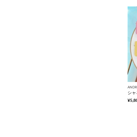
ANDR
¥
5,8