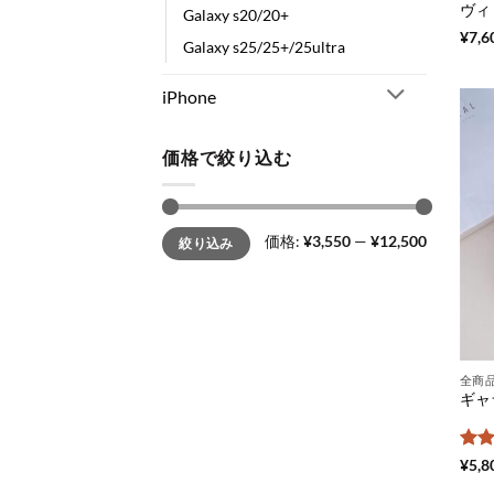
Galaxy s20/20+
¥
7,6
Galaxy s25/25+/25ultra
iPhone
価格で絞り込む
最
最
価格:
¥3,550
—
¥12,500
絞り込み
低
高
価
価
格
格
全商
5段
¥
5,8
評