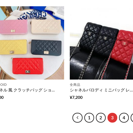
OID
全商品
シャネル 風 クラッチバッグ ショルダー レディース CHANEL スマホポーチ 手作り 全機種対応 スマホ保護カバー ハイブランド クラッチバッグ 2way ミニバッグ 大人 かわいい お財布 ポシェット 人気
シャネルパロディ ミニバッグ レディース chanelマトラッセ フラップ バッグ スマホケース フリーサイズ スマホポーチ ショルダー ブランドコピー スマホポシェット 人気 ギフト 送料無料
00
¥
7,200
1
2
3
4