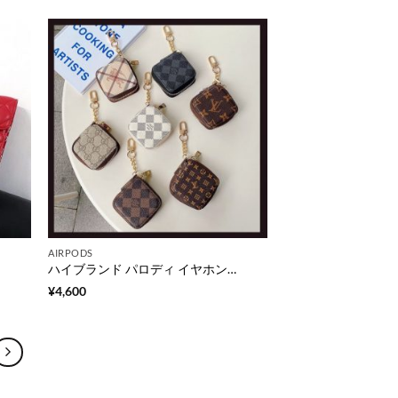
AIRPODS
ハイブランド パロディ イヤホンポーチ おしゃれ ルイヴィトン airpods pro ケース レザー ワイヤレスイヤホン ケースカバー 大人可愛い gucci風 エアーポッズケース 落下防止 バーバリー イヤホン収納ケース コインケース 薄型
¥
4,600