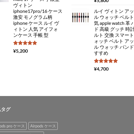
¥
5,800
5.00
の評価
ヴィトン
iphone17pro/16 ケース
ルイ ヴィトン ア
激安 モノグラム柄
ル ウォッチ ベルト
iphone ケース ルイ ヴ
気 apple watch 革
ィトン 人気 アイフォ
ド 高級 グッチ 時計
ンケース 手帳 型
ルト 交換 スマート
ォッチ ベルト ア
ル ウォッチ バンド
5段階中
¥
5,200
すすめ
5.00
の評価
5段階中
¥
4,700
5.00
の評価
気タグ
pods pro ケース
Airpods ケース