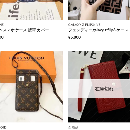
NE
GALAXY Z FLIP3/4/5
coach スマホケース 携帯 カバー 全 機種 対応 コーチ ミニ バッグ スマホポシェット スマホ ショルダー ハイ ブランド カード ケース 財布 代わり
フェンディーgalaxy z
00
¥
5,800
在庫切れ
OID
全商品