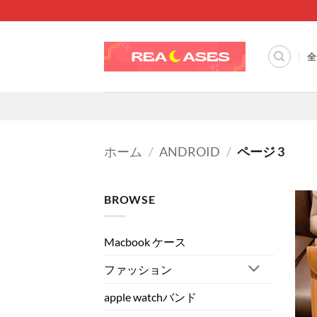
Skip
to
content
全
ホーム
/
ANDROID
/
ページ 3
BROWSE
Macbook ケース
ファッション
apple watchバンド