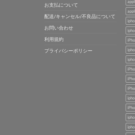
app
お支払について
app
配送/キャンセル/不良品について
ip
お問い合わせ
ip
利用規約
iP
ip
プライバシーポリシー
iph
iPh
iP
iP
ip
iP
ip
ip