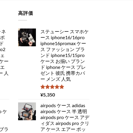
高評価
ャネ
ステューシー スマホケ
アポ
ース iphone16/16pro
ド
iphone16promax ケー
ro2
ス ファッション ブラ
チェ
ンド iphone15/15pro
ケー
ケース お揃い ブラン
 エ
ド iphone ケース プレ
 人
ゼント 彼氏 携帯カバ
ー メンズ 人気
5段階中
¥
5,350
5.00
の評価
airpods ケース adidas
o ケ
airpods ケース 半 透明
airpods pro ケース アデ
ィダス airpods pro クリ
 ブラ
ア ケース エアー ポッ