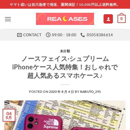
Skip
ヤマト或いは佐川急便で発送、通関保証！10,000円以上送料無料。
to
content
0
CONTACT
09:00 - 18:00
05058386614
未分類
ノースフェイス·シュプリーム
iPhoneケース人気特集！おしゃれで
超人気あるスマホケース♪
POSTED ON
2020 年 8 月 4 日
BY
NARUTO_291
04
8月