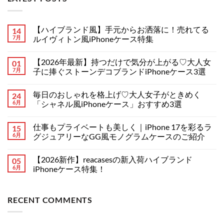
【ハイブランド風】手元からお洒落に！売れてる
14
7月
ルイヴィトン風iPhoneケース特集
【ハ
コ
イ
メ
【2026年最新】持つだけで気分が上がる♡大人女
01
ブ
ン
ラ
ト
7月
子に捧ぐストーンデコブランドiPhoneケース3選
ン
は
ド
【2026
ま
コ
風】
年
だ
メ
毎日のおしゃれを格上げ♡大人女子がときめく
24
手
最
あ
ン
元
新】
り
ト
6月
「シャネル風iPhoneケース」おすすめ3選
か
持
ま
は
ら
つ
毎
せ
ま
コ
お
だ
日
ん
だ
メ
仕事もプライベートも美しく｜iPhone 17を彩るラ
15
洒
け
の
あ
ン
落
で
お
り
ト
6月
グジュアリーなGG風モノグラムケースのご紹介
に！
気
し
ま
は
売
分
ゃ
仕
せ
ま
コ
れ
が
れ
事
ん
だ
メ
【2026新作】reacasesの新入荷ハイブランド
05
て
上
を
も
あ
ン
る
が
格
プ
り
ト
6月
iPhoneケース特集！
ル
る
上
ラ
ま
は
イ
♡
げ
イ
【2026
せ
ま
コ
ヴ
大
♡
ベ
新
ん
だ
メ
ィ
人
大
ー
作】
あ
ン
RECENT COMMENTS
ト
女
人
ト
reacases
り
ト
ン
子
女
も
の
ま
は
風
に
子
美
新
せ
ま
iPhone
捧
が
し
入
ん
だ