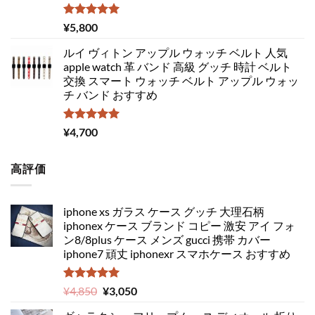
5段階中
¥
5,800
5.00
の評価
ルイ ヴィトン アップル ウォッチ ベルト 人気
apple watch 革 バンド 高級 グッチ 時計 ベルト
交換 スマート ウォッチ ベルト アップル ウォッ
チ バンド おすすめ
5段階中
¥
4,700
5.00
の評価
高評価
iphone xs ガラス ケース グッチ 大理石柄
iphonex ケース ブランド コピー 激安 アイ フォ
ン8/8plus ケース メンズ gucci 携帯 カバー
iphone7 頑丈 iphonexr スマホケース おすすめ
5段階中
元
現
¥
4,850
¥
3,050
5.00
の評価
の
在