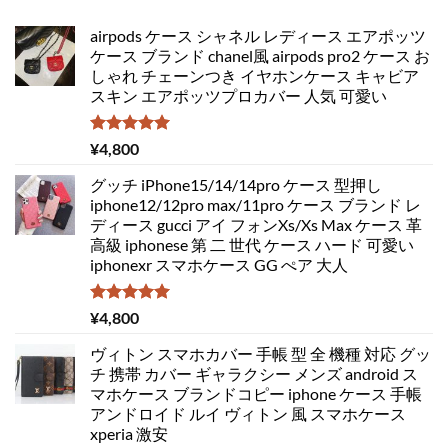
airpods ケース シャネル レディース エアポッツ
ケース ブランド chanel風 airpods pro2 ケース お
しゃれ チェーンつき イヤホンケース キャビア
スキン エアポッツプロカバー 人気 可愛い
5段階中
¥
4,800
5.00
の評価
グッチ iPhone15/14/14pro ケース 型押し
iphone12/12pro max/11pro ケース ブランド レ
ディース gucci アイ フォンXs/Xs Max ケース 革
高級 iphonese 第 二 世代 ケース ハード 可愛い
iphonexr スマホケース GG ぺア 大人
5段階中
¥
4,800
5.00
の評価
ヴィトン スマホカバー 手帳 型 全 機種 対応 グッ
チ 携帯 カバー ギャラクシー メンズ android ス
マホケース ブランドコピー iphone ケース 手帳
アンドロイド ルイ ヴィトン 風 スマホケース
xperia 激安