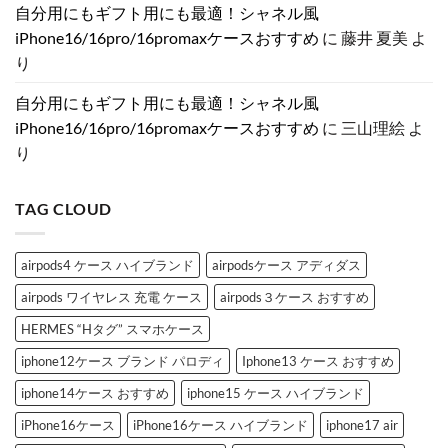
ケ
ぐ
と
く
荷
あ
自分用にもギフト用にも最適！シャネル風
ー
ス
き
｜
ハ
り
ス
ト
め
iPhone
イ
ま
iPhone16/16pro/16promaxケースおすすめ
に
藤井 夏美
よ
特
ー
く
17
ブ
せ
集
ン
「シ
を
ラ
ん
り
へ
デ
ャ
彩
ン
の
コ
ネ
る
ド
ブ
ル
ラ
iPhone
自分用にもギフト用にも最適！シャネル風
ラ
風
グ
ケ
ン
iPhone
ジ
ー
iPhone16/16pro/16promaxケースおすすめ
に
三山理絵
よ
ド
ケ
ュ
ス
iPhone
ー
ア
特
り
ケ
ス」
リ
集！
ー
お
ー
へ
ス
す
な
の
3
す
GG
TAG CLOUD
選
め
風
へ
3
モ
の
選
ノ
へ
グ
の
ラ
airpods4 ケース ハイブランド
airpodsケース アディダス
ム
ケ
airpods ワイヤレス 充電 ケース
airpods３ケース おすすめ
ー
ス
の
HERMES “Hタグ” スマホケース
ご
紹
iphone12ケース ブランド パロディ
Iphone13 ケース おすすめ
介
へ
の
iphone14ケース おすすめ
iphone15 ケース ハイブランド
iPhone16ケース
iPhone16ケース ハイブランド
iphone17 air