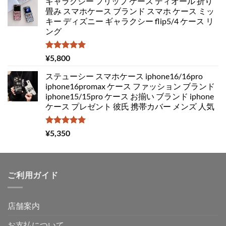
ギャラクシー フリップ ケース ディオール 折り
価
の
畳み スマホケース ブランド スマホ ケース ミッ
格
価
キー ディズニー ギャラクシー flip5/4 ケース リ
は
格
ング
¥4,850
は
で
¥3,050
し
で
5段階中
¥
5,800
5.00
の評価
た。
す。
ステューシー スマホケース iphone16/16pro
iphone16promax ケース ファッション ブランド
iphone15/15pro ケース お揃い ブランド iphone
ケース プレゼント 彼氏 携帯カバー メンズ 人気
5段階中
¥
5,350
5.00
の評価
ご利用ガイド
店舗案内
お支払について