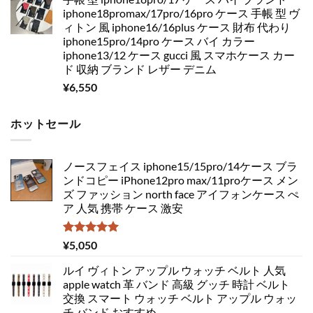
iphone18promax/17pro/16pro ケース 手帳 型 ヴ
ィトン 風 iphone16/16plus ケース 財布 代わり
iphone15pro/14pro ケース バイ カラー
iphone13/12 ケース gucci 風 スマホケース カー
ド 収納 ブランド レザー デニム
¥
6,550
ホットセール
ノースフェイス iphone15/15pro/14ケース ブラ
ンドコピー iPhone12pro max/11proケース メン
ズ ファッション north face アイフォンケース ぺ
ア 人気 携帯 ケース 激安
5段階中
¥
5,050
5.00
の評価
ルイ ヴィトン アップル ウォッチ ベルト 人気
apple watch 革 バンド 高級 グッチ 時計 ベルト
交換 スマート ウォッチ ベルト アップル ウォッ
チ バンド おすすめ