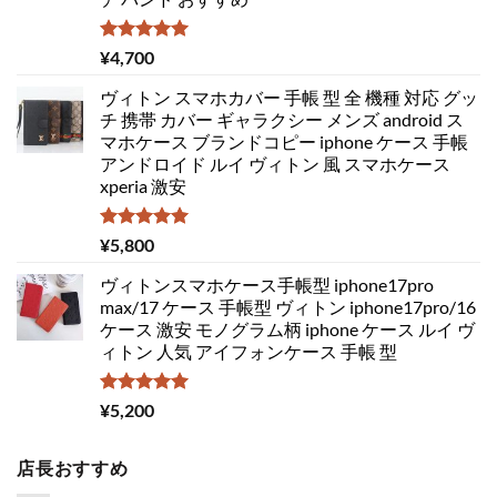
5段階中
¥
4,700
5.00
の評価
ヴィトン スマホカバー 手帳 型 全 機種 対応 グッ
チ 携帯 カバー ギャラクシー メンズ android ス
マホケース ブランドコピー iphone ケース 手帳
アンドロイド ルイ ヴィトン 風 スマホケース
xperia 激安
5段階中
¥
5,800
5.00
の評価
ヴィトンスマホケース手帳型 iphone17pro
max/17 ケース 手帳型 ヴィトン iphone17pro/16
ケース 激安 モノグラム柄 iphone ケース ルイ ヴ
ィトン 人気 アイフォンケース 手帳 型
5段階中
¥
5,200
5.00
の評価
店長おすすめ