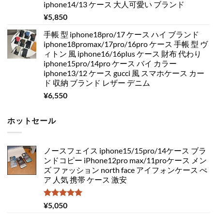
iphone14/13 ケース 大人可愛い ブランド
¥
5,850
手帳 型 iphone18pro/17 ケース ハイ ブランド
iphone18promax/17pro/16pro ケース 手帳 型 ヴ
ィトン 風 iphone16/16plus ケース 財布 代わり
iphone15pro/14pro ケース バイ カラー
iphone13/12 ケース gucci 風 スマホケース カー
ド 収納 ブランド レザー デニム
¥
6,550
ホットセール
ノースフェイス iphone15/15pro/14ケース ブラ
ンドコピー iPhone12pro max/11proケース メン
ズ ファッション north face アイフォンケース ぺ
ア 人気 携帯 ケース 激安
5段階中
¥
5,050
5.00
の評価