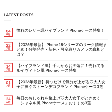
LATEST POSTS
憧れのレザー調ハイブランドiPhoneケース特集！
04
8月
憧
コ
れ
メ
の
ン
【2026年最新】iPhone 18シリーズのリーク情報ま
22
レ
ト
ザ
7月
は
とめ！分割発売・新色・可変絞りカメラの真相と
ー
ま
は？
調
だ
ハ
あ
【2026
コ
イ
り
年
メ
ブ
ま
【ハイブランド風】手元からお洒落に！売れてる
14
最
ン
ラ
せ
新】
ト
7月
ルイヴィトン風iPhoneケース特集
ン
ん
iPhone
は
ド
18
【ハ
ま
コ
iPhone
シ
イ
だ
メ
ケ
【2026年最新】持つだけで気分が上がる♡大人女
01
リ
ブ
あ
ン
ー
ー
ラ
り
ト
7月
子に捧ぐストーンデコブランドiPhoneケース3選
ス
ズ
ン
ま
は
特
の
ド
【2026
せ
ま
コ
集！
リ
風】
年
ん
だ
メ
へ
毎日のおしゃれを格上げ♡大人女子がときめく
24
ー
手
最
あ
ン
の
ク
元
新】
り
ト
6月
「シャネル風iPhoneケース」おすすめ3選
情
か
持
ま
は
報
ら
つ
毎
せ
ま
コ
ま
お
だ
日
ん
だ
メ