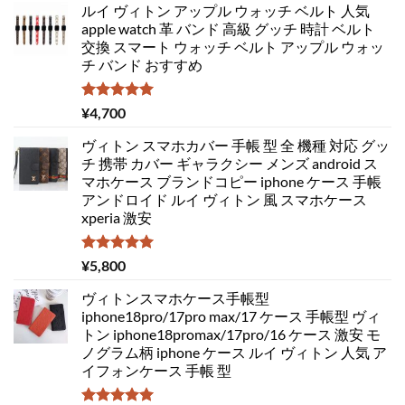
ルイ ヴィトン アップル ウォッチ ベルト 人気
apple watch 革 バンド 高級 グッチ 時計 ベルト
交換 スマート ウォッチ ベルト アップル ウォッ
チ バンド おすすめ
5段階中
¥
4,700
5.00
の評価
ヴィトン スマホカバー 手帳 型 全 機種 対応 グッ
チ 携帯 カバー ギャラクシー メンズ android ス
マホケース ブランドコピー iphone ケース 手帳
アンドロイド ルイ ヴィトン 風 スマホケース
xperia 激安
5段階中
¥
5,800
5.00
の評価
ヴィトンスマホケース手帳型
iphone18pro/17pro max/17 ケース 手帳型 ヴィ
トン iphone18promax/17pro/16 ケース 激安 モ
ノグラム柄 iphone ケース ルイ ヴィトン 人気 ア
イフォンケース 手帳 型