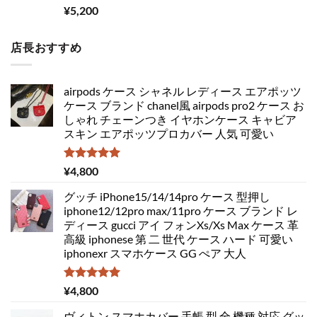
5段階中
¥
5,200
5.00
の評価
店長おすすめ
airpods ケース シャネル レディース エアポッツ
ケース ブランド chanel風 airpods pro2 ケース お
しゃれ チェーンつき イヤホンケース キャビア
スキン エアポッツプロカバー 人気 可愛い
5段階中
¥
4,800
5.00
の評価
グッチ iPhone15/14/14pro ケース 型押し
iphone12/12pro max/11pro ケース ブランド レ
ディース gucci アイ フォンXs/Xs Max ケース 革
高級 iphonese 第 二 世代 ケース ハード 可愛い
iphonexr スマホケース GG ぺア 大人
5段階中
¥
4,800
5.00
の評価
ヴィトン スマホカバー 手帳 型 全 機種 対応 グッ