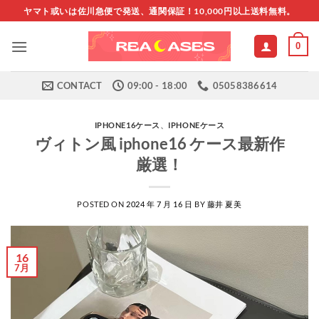
Skip
ヤマト或いは佐川急便で発送、通関保証！10,000円以上送料無料。
to
content
0
CONTACT
09:00 - 18:00
05058386614
IPHONE16ケース
、
IPHONEケース
ヴィトン風 iphone16 ケース最新作
厳選！
POSTED ON
2024 年 7 月 16 日
BY
藤井 夏美
16
7月