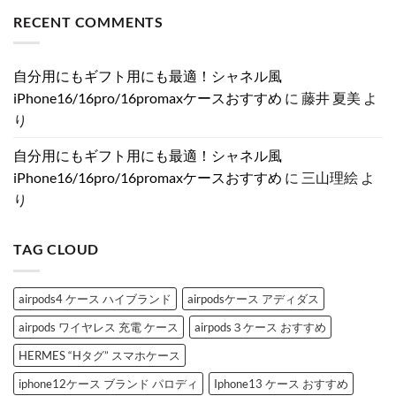
と
洒
け
の
あ
ン
RECENT COMMENTS
め！
落
で
お
り
ト
分
に！
気
し
ま
は
割
売
分
ゃ
せ
ま
発
れ
が
れ
ん
だ
売・
て
上
を
あ
自分用にもギフト用にも最適！シャネル風
新
る
が
格
り
色・
ル
る
上
ま
iPhone16/16pro/16promaxケースおすすめ
に
藤井 夏美
よ
可
イ
♡
げ
せ
変
ヴ
大
♡
ん
り
絞
ィ
人
大
り
ト
女
人
カ
ン
子
女
自分用にもギフト用にも最適！シャネル風
メ
風
に
子
ラ
iPhone
捧
が
iPhone16/16pro/16promaxケースおすすめ
に
三山理絵
よ
の
ケ
ぐ
と
真
ー
ス
き
り
相
ス
ト
め
と
特
ー
く
は？
集
ン
「シ
へ
へ
デ
ャ
TAG CLOUD
の
の
コ
ネ
ブ
ル
ラ
風
ン
iPhone
ド
ケ
airpods4 ケース ハイブランド
airpodsケース アディダス
iPhone
ー
ケ
ス」
airpods ワイヤレス 充電 ケース
airpods３ケース おすすめ
ー
お
ス
す
3
す
HERMES “Hタグ” スマホケース
選
め
へ
3
iphone12ケース ブランド パロディ
Iphone13 ケース おすすめ
の
選