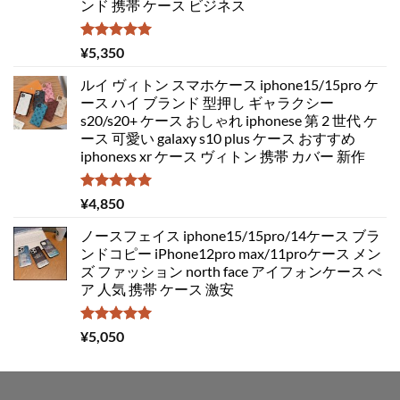
ンド 携帯 ケース ビジネス
5段階中
¥
5,350
5.00
の評価
ルイ ヴィトン スマホケース iphone15/15pro ケ
ース ハイ ブランド 型押し ギャラクシー
s20/s20+ ケース おしゃれ iphonese 第 2 世代 ケ
ース 可愛い galaxy s10 plus ケース おすすめ
iphonexs xr ケース ヴィトン 携帯 カバー 新作
5段階中
¥
4,850
5.00
の評価
ノースフェイス iphone15/15pro/14ケース ブラ
ンドコピー iPhone12pro max/11proケース メン
ズ ファッション north face アイフォンケース ぺ
ア 人気 携帯 ケース 激安
5段階中
¥
5,050
5.00
の評価