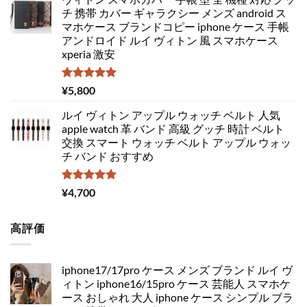
チ 携帯 カバー ギャラクシー メンズ android ス
マホケース ブランドコピー iphone ケース 手帳
アンドロイド ルイ ヴィトン 風 スマホケース
xperia 激安
5段階中
¥
5,800
5.00
の評価
ルイ ヴィトン アップル ウォッチ ベルト 人気
apple watch 革 バンド 高級 グッチ 時計 ベルト
交換 スマート ウォッチ ベルト アップル ウォッ
チ バンド おすすめ
5段階中
¥
4,700
5.00
の評価
高評価
iphone17/17pro ケース メンズ ブランド ルイ ヴ
ィトン iphone16/15pro ケース 芸能人 スマホケ
ース おしゃれ 大人 iphone ケース シンプル ブラ