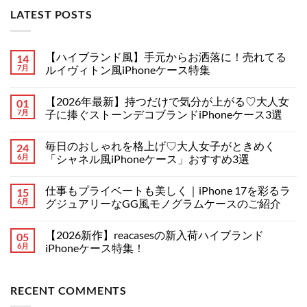
LATEST POSTS
【ハイブランド風】手元からお洒落に！売れてる
14
7月
ルイヴィトン風iPhoneケース特集
【ハ
コ
イ
メ
【2026年最新】持つだけで気分が上がる♡大人女
01
ブ
ン
ラ
ト
7月
子に捧ぐストーンデコブランドiPhoneケース3選
ン
は
ド
【2026
ま
コ
風】
年
だ
メ
毎日のおしゃれを格上げ♡大人女子がときめく
24
手
最
あ
ン
元
新】
り
ト
6月
「シャネル風iPhoneケース」おすすめ3選
か
持
ま
は
ら
つ
毎
せ
ま
コ
お
だ
日
ん
だ
メ
仕事もプライベートも美しく｜iPhone 17を彩るラ
15
洒
け
の
あ
ン
落
で
お
り
ト
6月
グジュアリーなGG風モノグラムケースのご紹介
に！
気
し
ま
は
売
分
ゃ
仕
せ
ま
コ
れ
が
れ
事
ん
だ
メ
【2026新作】reacasesの新入荷ハイブランド
05
て
上
を
も
あ
ン
る
が
格
プ
り
ト
6月
iPhoneケース特集！
ル
る
上
ラ
ま
は
イ
♡
げ
イ
【2026
せ
ま
コ
ヴ
大
♡
ベ
新
ん
だ
メ
ィ
人
大
ー
作】
あ
ン
RECENT COMMENTS
ト
女
人
ト
reacases
り
ト
ン
子
女
も
の
ま
は
風
に
子
美
新
せ
ま