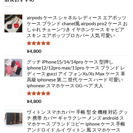
airpods ケース シャネル レディース エアポッツ
ケース ブランド chanel風 airpods pro2 ケース お
しゃれ チェーンつき イヤホンケース キャビア
スキン エアポッツプロカバー 人気 可愛い
5段階中
¥
4,800
5.00
の評価
グッチ iPhone15/14/14pro ケース 型押し
iphone12/12pro max/11pro ケース ブランド レ
ディース gucci アイ フォンXs/Xs Max ケース 革
高級 iphonese 第 二 世代 ケース ハード 可愛い
iphonexr スマホケース GG ぺア 大人
5段階中
¥
4,800
5.00
の評価
ヴィトン スマホカバー 手帳 型 全 機種 対応 グッ
チ 携帯 カバー ギャラクシー メンズ android ス
マホケース ブランドコピー iphone ケース 手帳
アンドロイド ルイ ヴィトン 風 スマホケース