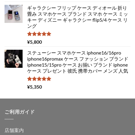
5.00
の評価
の
在
ギャラクシー フリップ ケース ディオール 折り
価
の
畳み スマホケース ブランド スマホ ケース ミッ
格
価
キー ディズニー ギャラクシー flip5/4 ケース リ
は
格
ング
¥4,850
は
で
¥3,050
し
で
5段階中
¥
5,800
5.00
の評価
た。
す。
ステューシー スマホケース iphone16/16pro
iphone16promax ケース ファッション ブランド
iphone15/15pro ケース お揃い ブランド iphone
ケース プレゼント 彼氏 携帯カバー メンズ 人気
5段階中
¥
5,350
5.00
の評価
ご利用ガイド
店舗案内