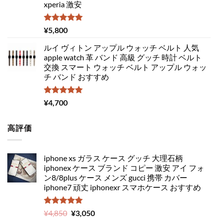
xperia 激安
5段階中
¥
5,800
5.00
の評価
ルイ ヴィトン アップル ウォッチ ベルト 人気
apple watch 革 バンド 高級 グッチ 時計 ベルト
交換 スマート ウォッチ ベルト アップル ウォッ
チ バンド おすすめ
5段階中
¥
4,700
5.00
の評価
高評価
iphone xs ガラス ケース グッチ 大理石柄
iphonex ケース ブランド コピー 激安 アイ フォ
ン8/8plus ケース メンズ gucci 携帯 カバー
iphone7 頑丈 iphonexr スマホケース おすすめ
5段階中
元
現
¥
4,850
¥
3,050