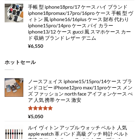
手帳 型 iphone18pro/17 ケース ハイ ブランド
iphone18promax/17pro/16pro ケース 手帳 型 ヴ
ィトン 風 iphone16/16plus ケース 財布 代わり
iphone15pro/14pro ケース バイ カラー
iphone13/12 ケース gucci 風 スマホケース カー
ド 収納 ブランド レザー デニム
¥
6,550
ホットセール
ノースフェイス iphone15/15pro/14ケース ブラ
ンドコピー iPhone12pro max/11proケース メン
ズ ファッション north face アイフォンケース ぺ
ア 人気 携帯 ケース 激安
5段階中
¥
5,050
5.00
の評価
ルイ ヴィトン アップル ウォッチ ベルト 人気
apple watch 革 バンド 高級 グッチ 時計 ベルト