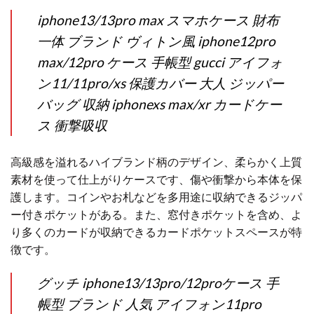
iphone13/13pro max スマホケース 財布
一体 ブランド ヴィトン風 iphone12pro
max/12pro ケース 手帳型 gucci アイフォ
ン11/11pro/xs 保護カバー 大人 ジッパー
バッグ 収納 iphonexs max/xr カードケー
ス 衝撃吸収
高級感を溢れるハイブランド柄のデザイン、柔らかく上質
素材を使って仕上がりケースです、傷や衝撃から本体を保
護します。コインやお札などを多用途に収納できるジッパ
ー付きポケットがある。また、窓付きポケットを含め、よ
り多くのカードが収納できるカードポケットスペースが特
徴です。
グッチ iphone13/13pro/12proケース 手
帳型 ブランド 人気 アイフォン11pro