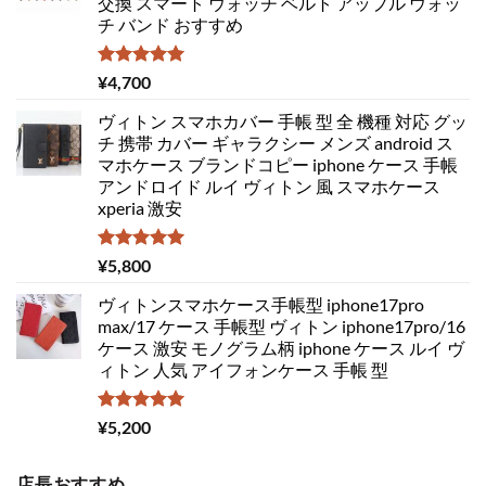
交換 スマート ウォッチ ベルト アップル ウォッ
チ バンド おすすめ
5段階中
¥
4,700
5.00
の評価
ヴィトン スマホカバー 手帳 型 全 機種 対応 グッ
チ 携帯 カバー ギャラクシー メンズ android ス
マホケース ブランドコピー iphone ケース 手帳
アンドロイド ルイ ヴィトン 風 スマホケース
xperia 激安
5段階中
¥
5,800
5.00
の評価
ヴィトンスマホケース手帳型 iphone17pro
max/17 ケース 手帳型 ヴィトン iphone17pro/16
ケース 激安 モノグラム柄 iphone ケース ルイ ヴ
ィトン 人気 アイフォンケース 手帳 型
5段階中
¥
5,200
5.00
の評価
店長おすすめ