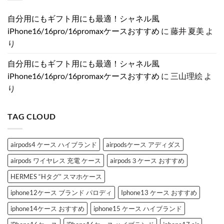
iPhone
捧
が
し
入
ん
だ
ケ
ぐ
と
く
荷
あ
自分用にもギフト用にも最適！シャネル風
ー
ス
き
｜
ハ
り
ス
ト
め
iPhone
イ
ま
iPhone16/16pro/16promaxケースおすすめ
に
藤井 夏美
よ
特
ー
く
17
ブ
せ
集
ン
「シ
を
ラ
ん
り
へ
デ
ャ
彩
ン
の
コ
ネ
る
ド
ブ
ル
ラ
iPhone
自分用にもギフト用にも最適！シャネル風
ラ
風
グ
ケ
ン
iPhone
ジ
ー
iPhone16/16pro/16promaxケースおすすめ
に
三山理絵
よ
ド
ケ
ュ
ス
iPhone
ー
ア
特
り
ケ
ス」
リ
集！
ー
お
ー
へ
ス
す
な
の
3
す
GG
TAG CLOUD
選
め
風
へ
3
モ
の
選
ノ
へ
グ
の
ラ
airpods4 ケース ハイブランド
airpodsケース アディダス
ム
ケ
airpods ワイヤレス 充電 ケース
airpods３ケース おすすめ
ー
ス
の
HERMES “Hタグ” スマホケース
ご
紹
iphone12ケース ブランド パロディ
Iphone13 ケース おすすめ
介
へ
の
iphone14ケース おすすめ
iphone15 ケース ハイブランド