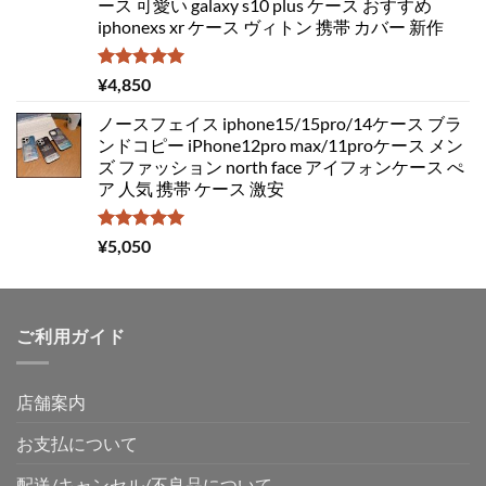
ース 可愛い galaxy s10 plus ケース おすすめ
iphonexs xr ケース ヴィトン 携帯 カバー 新作
5段階中
¥
4,850
5.00
の評価
ノースフェイス iphone15/15pro/14ケース ブラ
ンドコピー iPhone12pro max/11proケース メン
ズ ファッション north face アイフォンケース ぺ
ア 人気 携帯 ケース 激安
5段階中
¥
5,050
5.00
の評価
ご利用ガイド
店舗案内
お支払について
配送/キャンセル/不良品について