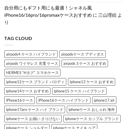
り
ト
女
人
カ
ン
子
女
自分用にもギフト用にも最適！シャネル風
メ
風
に
子
ラ
iPhone
捧
が
iPhone16/16pro/16promaxケースおすすめ
に
三山理絵
よ
の
ケ
ぐ
と
真
ー
ス
き
り
相
ス
ト
め
と
特
ー
く
は？
集
ン
「シ
へ
へ
デ
ャ
TAG CLOUD
の
の
コ
ネ
ブ
ル
ラ
風
ン
iPhone
ド
ケ
airpods4 ケース ハイブランド
airpodsケース アディダス
iPhone
ー
ケ
ス」
airpods ワイヤレス 充電 ケース
airpods３ケース おすすめ
ー
お
ス
す
3
す
HERMES “Hタグ” スマホケース
選
め
へ
3
iphone12ケース ブランド パロディ
Iphone13 ケース おすすめ
の
選
へ
の
iphone14ケース おすすめ
iphone15 ケース ハイブランド
iPhone16ケース
iPhone16ケース ハイブランド
iphone17 air
iphone17pro ケース ハイ ブランド
iphoneケース おしゃれ 海外
iphoneケース お揃い さりげない
iphoneケース カップル ブランド
iphoneケース ショルダー
iphoneケース ナイキ ペア