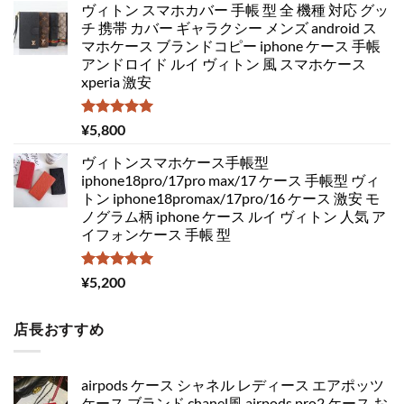
ヴィトン スマホカバー 手帳 型 全 機種 対応 グッ
チ 携帯 カバー ギャラクシー メンズ android ス
マホケース ブランドコピー iphone ケース 手帳
アンドロイド ルイ ヴィトン 風 スマホケース
xperia 激安
5段階中
¥
5,800
5.00
の評価
ヴィトンスマホケース手帳型
iphone18pro/17pro max/17 ケース 手帳型 ヴィ
トン iphone18promax/17pro/16 ケース 激安 モ
ノグラム柄 iphone ケース ルイ ヴィトン 人気 ア
イフォンケース 手帳 型
5段階中
¥
5,200
5.00
の評価
店長おすすめ
airpods ケース シャネル レディース エアポッツ
ケース ブランド chanel風 airpods pro2 ケース お