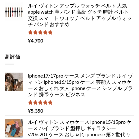
ルイ ヴィトン アップル ウォッチ ベルト 人気
apple watch 革 バンド 高級 グッチ 時計 ベルト
交換 スマート ウォッチ ベルト アップル ウォッ
チ バンド おすすめ
5段階中
¥
4,700
5.00
の評価
高評価
iphone17/17pro ケース メンズ ブランド ルイ ヴ
ィトン iphone16/15pro ケース 芸能人 スマホケ
ース おしゃれ 大人 iphone ケース シンプル ブラ
ンド 携帯 ケース ビジネス
5段階中
¥
5,350
5.00
の評価
ルイ ヴィトン スマホケース iphone15/15pro ケ
ース ハイ ブランド 型押し ギャラクシー
s20/s20+ ケース おしゃれ iphonese 第 2 世代 ケ