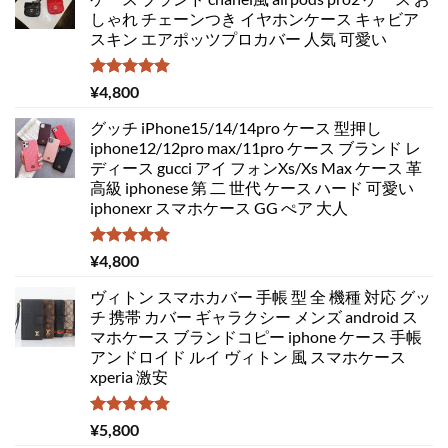
しゃれ チェーンつき イヤホンケース キャビア
スキン エアポッツプロカバー 人気 可愛い
5段階中
¥
4,800
5.00
の評価
グッチ iPhone15/14/14pro ケース 型押し
iphone12/12pro max/11pro ケース ブランド レ
ディース gucci アイ フォンXs/Xs Max ケース 革
高級 iphonese 第 二 世代 ケース ハード 可愛い
iphonexr スマホケース GG ぺア 大人
5段階中
¥
4,800
5.00
の評価
ヴィトン スマホカバー 手帳 型 全 機種 対応 グッ
チ 携帯 カバー ギャラクシー メンズ android ス
マホケース ブランドコピー iphone ケース 手帳
アンドロイド ルイ ヴィトン 風 スマホケース
xperia 激安
5段階中
¥
5,800
5.00
の評価