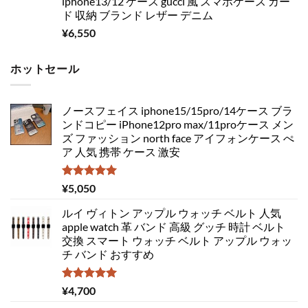
iphone13/12 ケース gucci 風 スマホケース カー
ド 収納 ブランド レザー デニム
¥
6,550
ホットセール
ノースフェイス iphone15/15pro/14ケース ブラ
ンドコピー iPhone12pro max/11proケース メン
ズ ファッション north face アイフォンケース ぺ
ア 人気 携帯 ケース 激安
5段階中
¥
5,050
5.00
の評価
ルイ ヴィトン アップル ウォッチ ベルト 人気
apple watch 革 バンド 高級 グッチ 時計 ベルト
交換 スマート ウォッチ ベルト アップル ウォッ
チ バンド おすすめ
5段階中
¥
4,700
5.00
の評価