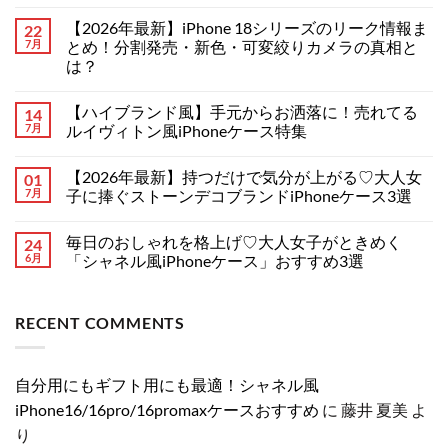
れ
メ
の
ン
【2026年最新】iPhone 18シリーズのリーク情報ま
22
レ
ト
ザ
7月
は
とめ！分割発売・新色・可変絞りカメラの真相と
ー
ま
は？
調
だ
ハ
あ
【2026
コ
イ
り
年
メ
ブ
ま
【ハイブランド風】手元からお洒落に！売れてる
14
最
ン
ラ
せ
新】
ト
7月
ルイヴィトン風iPhoneケース特集
ン
ん
iPhone
は
ド
18
【ハ
ま
コ
iPhone
シ
イ
だ
メ
ケ
【2026年最新】持つだけで気分が上がる♡大人女
01
リ
ブ
あ
ン
ー
ー
ラ
り
ト
7月
子に捧ぐストーンデコブランドiPhoneケース3選
ス
ズ
ン
ま
は
特
の
ド
【2026
せ
ま
コ
集！
リ
風】
年
ん
だ
メ
へ
毎日のおしゃれを格上げ♡大人女子がときめく
24
ー
手
最
あ
ン
の
ク
元
新】
り
ト
6月
「シャネル風iPhoneケース」おすすめ3選
情
か
持
ま
は
報
ら
つ
毎
せ
ま
コ
ま
お
だ
日
ん
だ
メ
と
洒
け
の
あ
ン
RECENT COMMENTS
め！
落
で
お
り
ト
分
に！
気
し
ま
は
割
売
分
ゃ
せ
ま
発
れ
が
れ
ん
だ
売・
て
上
を
あ
自分用にもギフト用にも最適！シャネル風
新
る
が
格
り
色・
ル
る
上
ま
iPhone16/16pro/16promaxケースおすすめ
に
藤井 夏美
よ
可
イ
♡
げ
せ
変
ヴ
大
♡
ん
り
絞
ィ
人
大