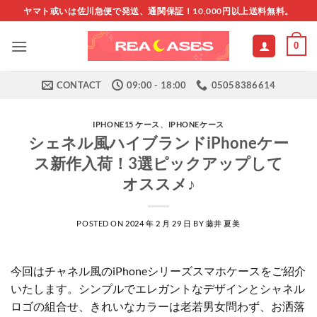
Skip
ヤマト或いは佐川急便で発送、通関保証！10,000円以上送料無料。
to
content
0
CONTACT
09:00 - 18:00
05058386614
IPHONE15 ケース
、
IPHONEケース
シェネル風ハイブランドiPhoneケー
ス新作入荷！3選ピックアップして
オススメ♪
POSTED ON
2024 年 2 月 29 日
BY
藤井 夏美
今回はチャネル風のiPhoneシリーズスマホケースをご紹介
いたします。シンプルでエレガントなデザインとシャネル
ロゴの組合せ、きれいなカラーは老若男女問わず、お洒落