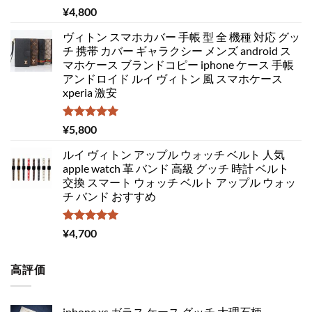
5段階中
¥
4,800
5.00
の評価
ヴィトン スマホカバー 手帳 型 全 機種 対応 グッ
チ 携帯 カバー ギャラクシー メンズ android ス
マホケース ブランドコピー iphone ケース 手帳
アンドロイド ルイ ヴィトン 風 スマホケース
xperia 激安
5段階中
¥
5,800
5.00
の評価
ルイ ヴィトン アップル ウォッチ ベルト 人気
apple watch 革 バンド 高級 グッチ 時計 ベルト
交換 スマート ウォッチ ベルト アップル ウォッ
チ バンド おすすめ
5段階中
¥
4,700
5.00
の評価
高評価
iphone xs ガラス ケース グッチ 大理石柄