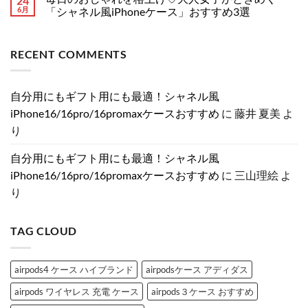
24
の
ク
元
新】
り
ト
6月
「シャネル風iPhoneケース」おすすめ3選
情
か
持
ま
は
報
ら
つ
毎
せ
ま
コ
ま
お
だ
日
ん
だ
メ
と
洒
け
の
あ
ン
RECENT COMMENTS
め！
落
で
お
り
ト
分
に！
気
し
ま
は
割
売
分
ゃ
せ
ま
発
れ
が
れ
ん
だ
売・
て
上
を
あ
自分用にもギフト用にも最適！シャネル風
新
る
が
格
り
色・
ル
る
上
ま
iPhone16/16pro/16promaxケースおすすめ
に
藤井 夏美
よ
可
イ
♡
げ
せ
変
ヴ
大
♡
ん
り
絞
ィ
人
大
り
ト
女
人
カ
ン
子
女
自分用にもギフト用にも最適！シャネル風
メ
風
に
子
ラ
iPhone
捧
が
iPhone16/16pro/16promaxケースおすすめ
に
三山理絵
よ
の
ケ
ぐ
と
真
ー
ス
き
り
相
ス
ト
め
と
特
ー
く
は？
集
ン
「シ
へ
へ
デ
ャ
TAG CLOUD
の
の
コ
ネ
ブ
ル
ラ
風
ン
iPhone
ド
ケ
airpods4 ケース ハイブランド
airpodsケース アディダス
iPhone
ー
ケ
ス」
airpods ワイヤレス 充電 ケース
airpods３ケース おすすめ
ー
お
ス
す