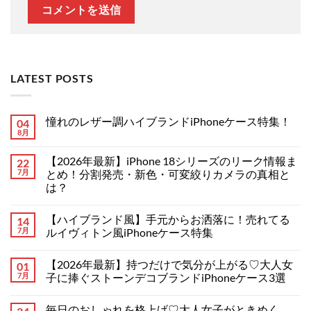
LATEST POSTS
憧れのレザー調ハイブランドiPhoneケース特集！
04
8月
憧
コ
れ
メ
の
ン
【2026年最新】iPhone 18シリーズのリーク情報ま
22
レ
ト
ザ
7月
は
とめ！分割発売・新色・可変絞りカメラの真相と
ー
ま
は？
調
だ
ハ
あ
【2026
コ
イ
り
年
メ
ブ
ま
【ハイブランド風】手元からお洒落に！売れてる
14
最
ン
ラ
せ
新】
ト
7月
ルイヴィトン風iPhoneケース特集
ン
ん
iPhone
は
ド
18
【ハ
ま
コ
iPhone
シ
イ
だ
メ
ケ
【2026年最新】持つだけで気分が上がる♡大人女
01
リ
ブ
あ
ン
ー
ー
ラ
り
ト
7月
子に捧ぐストーンデコブランドiPhoneケース3選
ス
ズ
ン
ま
は
特
の
ド
【2026
せ
ま
コ
集！
リ
風】
年
ん
だ
メ
へ
毎日のおしゃれを格上げ♡大人女子がときめく
ー
手
最
あ
ン