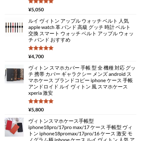
5段階中
¥
5,050
5.00
の評価
ルイ ヴィトン アップル ウォッチ ベルト 人気
apple watch 革 バンド 高級 グッチ 時計 ベルト
交換 スマート ウォッチ ベルト アップル ウォッ
チ バンド おすすめ
5段階中
¥
4,700
5.00
の評価
ヴィトン スマホカバー 手帳 型 全 機種 対応 グッ
チ 携帯 カバー ギャラクシー メンズ android ス
マホケース ブランドコピー iphone ケース 手帳
アンドロイド ルイ ヴィトン 風 スマホケース
xperia 激安
5段階中
¥
5,800
5.00
の評価
ヴィトンスマホケース手帳型
iphone18pro/17pro max/17 ケース 手帳型 ヴィ
トン iphone18promax/17pro/16 ケース 激安 モ
ノグラム柄 iphone ケース ルイ ヴィトン 人気 ア