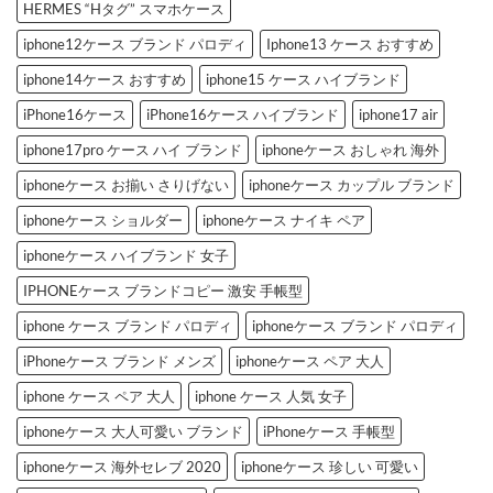
3
す
HERMES “Hタグ” スマホケース
選
め
へ
3
iphone12ケース ブランド パロディ
Iphone13 ケース おすすめ
の
選
へ
の
iphone14ケース おすすめ
iphone15 ケース ハイブランド
iPhone16ケース
iPhone16ケース ハイブランド
iphone17 air
iphone17pro ケース ハイ ブランド
iphoneケース おしゃれ 海外
iphoneケース お揃い さりげない
iphoneケース カップル ブランド
iphoneケース ショルダー
iphoneケース ナイキ ペア
iphoneケース ハイブランド 女子
IPHONEケース ブランドコピー 激安 手帳型
iphone ケース ブランド パロディ
iphoneケース ブランド パロディ
iPhoneケース ブランド メンズ
iphoneケース ペア 大人
iphone ケース ペア 大人
iphone ケース 人気 女子
iphoneケース 大人可愛い ブランド
iPhoneケース 手帳型
iphoneケース 海外セレブ 2020
iphoneケース 珍しい 可愛い