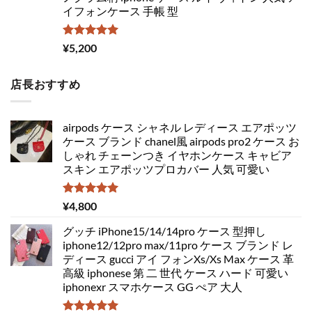
イフォンケース 手帳 型
5段階中
¥
5,200
5.00
の評価
店長おすすめ
airpods ケース シャネル レディース エアポッツ
ケース ブランド chanel風 airpods pro2 ケース お
しゃれ チェーンつき イヤホンケース キャビア
スキン エアポッツプロカバー 人気 可愛い
5段階中
¥
4,800
5.00
の評価
グッチ iPhone15/14/14pro ケース 型押し
iphone12/12pro max/11pro ケース ブランド レ
ディース gucci アイ フォンXs/Xs Max ケース 革
高級 iphonese 第 二 世代 ケース ハード 可愛い
iphonexr スマホケース GG ぺア 大人