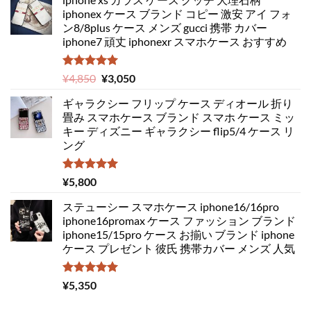
iphonex ケース ブランド コピー 激安 アイ フォ
ン8/8plus ケース メンズ gucci 携帯 カバー
iphone7 頑丈 iphonexr スマホケース おすすめ
5段階中
元
現
¥
4,850
¥
3,050
5.00
の評価
の
在
ギャラクシー フリップ ケース ディオール 折り
価
の
畳み スマホケース ブランド スマホ ケース ミッ
格
価
キー ディズニー ギャラクシー flip5/4 ケース リ
は
格
ング
¥4,850
は
で
¥3,050
し
で
5段階中
¥
5,800
5.00
の評価
た。
す。
ステューシー スマホケース iphone16/16pro
iphone16promax ケース ファッション ブランド
iphone15/15pro ケース お揃い ブランド iphone
ケース プレゼント 彼氏 携帯カバー メンズ 人気
5段階中
¥
5,350
5.00
の評価