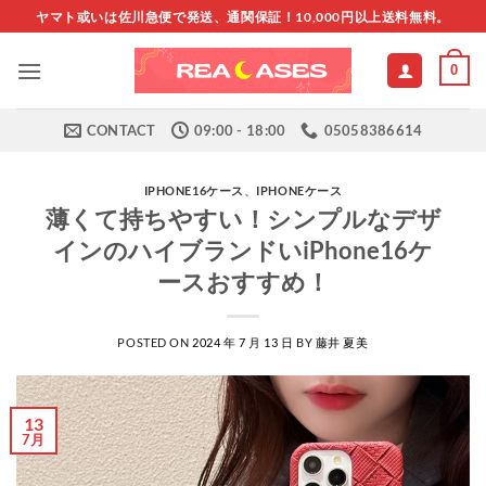
Skip
ヤマト或いは佐川急便で発送、通関保証！10,000円以上送料無料。
to
content
0
CONTACT
09:00 - 18:00
05058386614
IPHONE16ケース
、
IPHONEケース
薄くて持ちやすい！シンプルなデザ
インのハイブランドいiPhone16ケ
ースおすすめ！
POSTED ON
2024 年 7 月 13 日
BY
藤井 夏美
13
7月