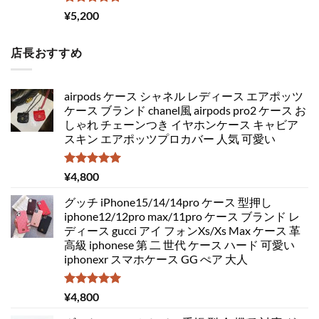
5段階中
¥
5,200
5.00
の評価
店長おすすめ
airpods ケース シャネル レディース エアポッツ
ケース ブランド chanel風 airpods pro2 ケース お
しゃれ チェーンつき イヤホンケース キャビア
スキン エアポッツプロカバー 人気 可愛い
5段階中
¥
4,800
5.00
の評価
グッチ iPhone15/14/14pro ケース 型押し
iphone12/12pro max/11pro ケース ブランド レ
ディース gucci アイ フォンXs/Xs Max ケース 革
高級 iphonese 第 二 世代 ケース ハード 可愛い
iphonexr スマホケース GG ぺア 大人
5段階中
¥
4,800
5.00
の評価