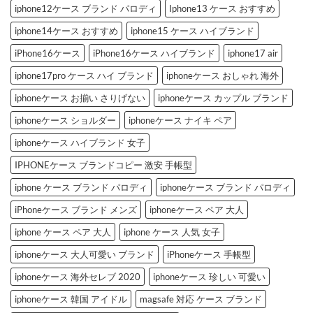
へ
3
iphone12ケース ブランド パロディ
Iphone13 ケース おすすめ
の
選
へ
の
iphone14ケース おすすめ
iphone15 ケース ハイブランド
iPhone16ケース
iPhone16ケース ハイブランド
iphone17 air
iphone17pro ケース ハイ ブランド
iphoneケース おしゃれ 海外
iphoneケース お揃い さりげない
iphoneケース カップル ブランド
iphoneケース ショルダー
iphoneケース ナイキ ペア
iphoneケース ハイブランド 女子
IPHONEケース ブランドコピー 激安 手帳型
iphone ケース ブランド パロディ
iphoneケース ブランド パロディ
iPhoneケース ブランド メンズ
iphoneケース ペア 大人
iphone ケース ペア 大人
iphone ケース 人気 女子
iphoneケース 大人可愛い ブランド
iPhoneケース 手帳型
iphoneケース 海外セレブ 2020
iphoneケース 珍しい 可愛い
iphoneケース 韓国 アイドル
magsafe 対応 ケース ブランド