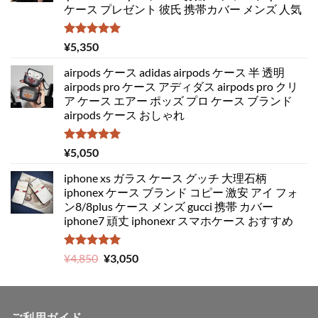
ケース プレゼント 彼氏 携帯カバー メンズ 人気
5段階中
¥
5,350
5.00
の評価
airpods ケース adidas airpods ケース 半 透明
airpods pro ケース アディダス airpods pro クリ
ア ケース エアー ポッズ プロ ケース ブランド
airpods ケース おしゃれ
5段階中
¥
5,050
5.00
の評価
iphone xs ガラス ケース グッチ 大理石柄
iphonex ケース ブランド コピー 激安 アイ フォ
ン8/8plus ケース メンズ gucci 携帯 カバー
iphone7 頑丈 iphonexr スマホケース おすすめ
5段階中
元
現
¥
4,850
¥
3,050
5.00
の評価
の
在
価
の
格
価
ご利用ガイド
は
格