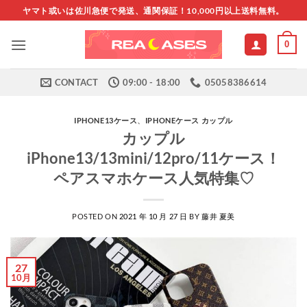
Skip
ヤマト或いは佐川急便で発送、通関保証！10,000円以上送料無料。
to
content
0
CONTACT
09:00 - 18:00
05058386614
IPHONE13ケース
、
IPHONEケース カップル
カップル
iPhone13/13mini/12pro/11ケース！
ペアスマホケース人気特集♡
POSTED ON
2021 年 10 月 27 日
BY
藤井 夏美
27
10月