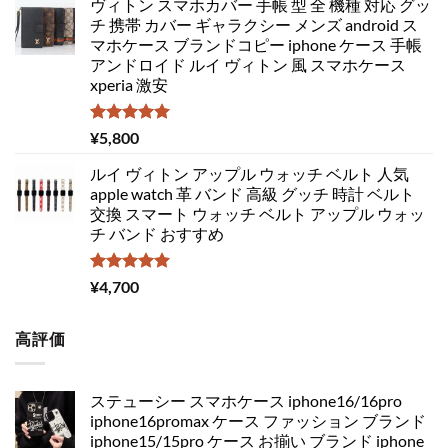
ヴィトン スマホカバー 手帳 型 全 機種 対応 グッ
チ 携帯 カバー ギャラクシー メンズ android ス
マホケース ブランドコピー iphone ケース 手帳
アンドロイド ルイ ヴィトン 風 スマホケース
xperia 激安
5段階中
¥
5,800
5.00
の評価
ルイ ヴィトン アップル ウォッチ ベルト 人気
apple watch 革 バンド 高級 グッチ 時計 ベルト
交換 スマート ウォッチ ベルト アップル ウォッ
チ バンド おすすめ
5段階中
¥
4,700
5.00
の評価
高評価
ステューシー スマホケース iphone16/16pro
iphone16promax ケース ファッション ブランド
iphone15/15pro ケース お揃い ブランド iphone