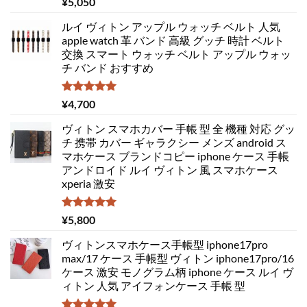
¥
5,050
5.00
の評価
ルイ ヴィトン アップル ウォッチ ベルト 人気
apple watch 革 バンド 高級 グッチ 時計 ベルト
交換 スマート ウォッチ ベルト アップル ウォッ
チ バンド おすすめ
5段階中
¥
4,700
5.00
の評価
ヴィトン スマホカバー 手帳 型 全 機種 対応 グッ
チ 携帯 カバー ギャラクシー メンズ android ス
マホケース ブランドコピー iphone ケース 手帳
アンドロイド ルイ ヴィトン 風 スマホケース
xperia 激安
5段階中
¥
5,800
5.00
の評価
ヴィトンスマホケース手帳型 iphone17pro
max/17 ケース 手帳型 ヴィトン iphone17pro/16
ケース 激安 モノグラム柄 iphone ケース ルイ ヴ
ィトン 人気 アイフォンケース 手帳 型