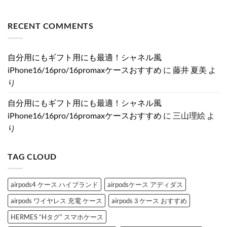
報
ら
つ
毎
せ
ま
コ
ま
お
だ
日
ん
だ
メ
と
洒
け
の
あ
ン
RECENT COMMENTS
め！
落
で
お
り
ト
分
に！
気
し
ま
は
割
売
分
ゃ
せ
ま
発
れ
が
れ
ん
だ
売・
て
上
を
あ
自分用にもギフト用にも最適！シャネル風
新
る
が
格
り
色・
ル
る
上
ま
iPhone16/16pro/16promaxケースおすすめ
に
藤井 夏美
よ
可
イ
♡
げ
せ
変
ヴ
大
♡
ん
り
絞
ィ
人
大
り
ト
女
人
カ
ン
子
女
自分用にもギフト用にも最適！シャネル風
メ
風
に
子
ラ
iPhone
捧
が
iPhone16/16pro/16promaxケースおすすめ
に
三山理絵
よ
の
ケ
ぐ
と
真
ー
ス
き
り
相
ス
ト
め
と
特
ー
く
は？
集
ン
「シ
へ
へ
デ
ャ
TAG CLOUD
の
の
コ
ネ
ブ
ル
ラ
風
ン
iPhone
ド
ケ
airpods4 ケース ハイブランド
airpodsケース アディダス
iPhone
ー
ケ
ス」
airpods ワイヤレス 充電 ケース
airpods３ケース おすすめ
ー
お
ス
す
3
す
HERMES “Hタグ” スマホケース
選
め