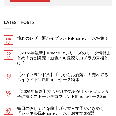
LATEST POSTS
憧れのレザー調ハイブランドiPhoneケース特集！
04
8月
憧
コ
れ
メ
の
ン
【2026年最新】iPhone 18シリーズのリーク情報ま
22
レ
ト
ザ
7月
は
とめ！分割発売・新色・可変絞りカメラの真相と
ー
ま
は？
調
だ
ハ
あ
【2026
コ
イ
り
年
メ
ブ
ま
【ハイブランド風】手元からお洒落に！売れてる
14
最
ン
ラ
せ
新】
ト
7月
ルイヴィトン風iPhoneケース特集
ン
ん
iPhone
は
ド
18
【ハ
ま
コ
iPhone
シ
イ
だ
メ
ケ
【2026年最新】持つだけで気分が上がる♡大人女
01
リ
ブ
あ
ン
ー
ー
ラ
り
ト
7月
子に捧ぐストーンデコブランドiPhoneケース3選
ス
ズ
ン
ま
は
特
の
ド
【2026
せ
ま
コ
集！
リ
風】
年
ん
だ
メ
へ
毎日のおしゃれを格上げ♡大人女子がときめく
24
ー
手
最
あ
ン
の
ク
元
新】
り
ト
6月
「シャネル風iPhoneケース」おすすめ3選
情
か
持
ま
は