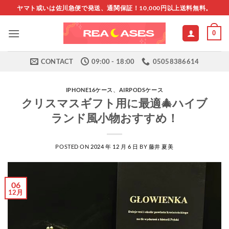
Skip
ヤマト或いは佐川急便で発送、通関保証！10,000円以上送料無料。
to
content
0
CONTACT
09:00 - 18:00
05058386614
IPHONE16ケース
、
AIRPODSケース
クリスマスギフト用に最適🎄ハイブ
ランド風小物おすすめ！
POSTED ON
2024 年 12 月 6 日
BY
藤井 夏美
06
12月