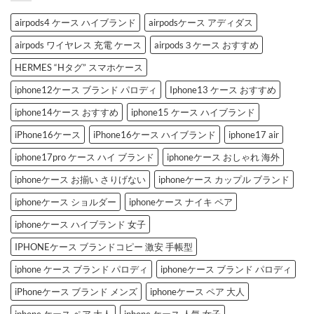
ラ
風
ン
iPhone
ド
ケ
airpods4 ケース ハイブランド
airpodsケース アディダス
iPhone
ー
ケ
ス」
airpods ワイヤレス 充電 ケース
airpods３ケース おすすめ
ー
お
ス
す
3
す
HERMES “Hタグ” スマホケース
選
め
へ
3
iphone12ケース ブランド パロディ
Iphone13 ケース おすすめ
の
選
へ
の
iphone14ケース おすすめ
iphone15 ケース ハイブランド
iPhone16ケース
iPhone16ケース ハイブランド
iphone17 air
iphone17pro ケース ハイ ブランド
iphoneケース おしゃれ 海外
iphoneケース お揃い さりげない
iphoneケース カップル ブランド
iphoneケース ショルダー
iphoneケース ナイキ ペア
iphoneケース ハイブランド 女子
IPHONEケース ブランドコピー 激安 手帳型
iphone ケース ブランド パロディ
iphoneケース ブランド パロディ
iPhoneケース ブランド メンズ
iphoneケース ペア 大人
iphone ケース ペア 大人
iphone ケース 人気 女子