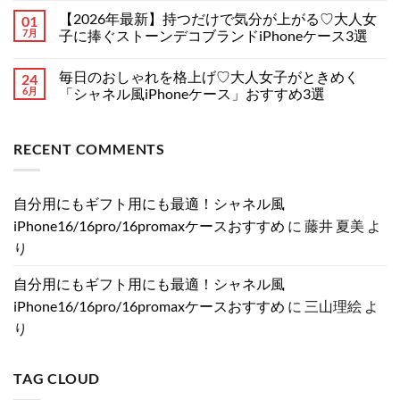
iPhone
シ
イ
だ
メ
ケ
【2026年最新】持つだけで気分が上がる♡大人女
01
リ
ブ
あ
ン
ー
ー
ラ
り
ト
7月
子に捧ぐストーンデコブランドiPhoneケース3選
ス
ズ
ン
ま
は
特
の
ド
【2026
せ
ま
コ
集！
リ
風】
年
ん
だ
メ
へ
毎日のおしゃれを格上げ♡大人女子がときめく
24
ー
手
最
あ
ン
の
ク
元
新】
り
ト
6月
「シャネル風iPhoneケース」おすすめ3選
情
か
持
ま
は
報
ら
つ
毎
せ
ま
コ
ま
お
だ
日
ん
だ
メ
と
洒
け
の
あ
ン
RECENT COMMENTS
め！
落
で
お
り
ト
分
に！
気
し
ま
は
割
売
分
ゃ
せ
ま
発
れ
が
れ
ん
だ
売・
て
上
を
あ
自分用にもギフト用にも最適！シャネル風
新
る
が
格
り
色・
ル
る
上
ま
iPhone16/16pro/16promaxケースおすすめ
に
藤井 夏美
よ
可
イ
♡
げ
せ
変
ヴ
大
♡
ん
り
絞
ィ
人
大
り
ト
女
人
カ
ン
子
女
自分用にもギフト用にも最適！シャネル風
メ
風
に
子
ラ
iPhone
捧
が
iPhone16/16pro/16promaxケースおすすめ
に
三山理絵
よ
の
ケ
ぐ
と
真
ー
ス
き
り
相
ス
ト
め
と
特
ー
く
は？
集
ン
「シ
へ
へ
デ
ャ
TAG CLOUD
の
の
コ
ネ
ブ
ル