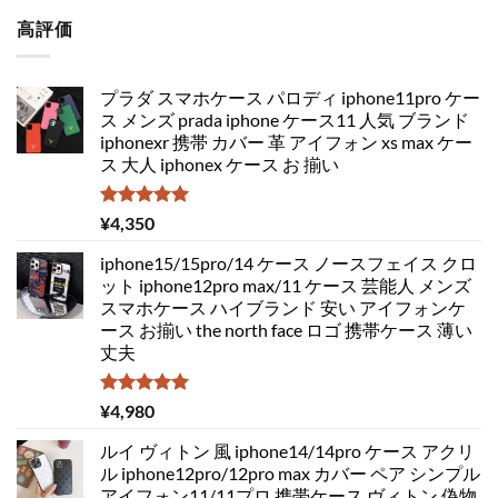
高評価
プラダ スマホケース パロディ iphone11pro ケー
ス メンズ prada iphone ケース11 人気 ブランド
iphonexr 携帯 カバー 革 アイフォン xs max ケー
ス 大人 iphonex ケース お 揃い
5段階中
¥
4,350
5.00
の評価
iphone15/15pro/14 ケース ノースフェイス クロ
ット iphone12pro max/11 ケース 芸能人 メンズ
スマホケース ハイブランド 安い アイフォンケ
ース お揃い the north face ロゴ 携帯ケース 薄い
丈夫
5段階中
¥
4,980
5.00
の評価
ルイ ヴィトン 風 iphone14/14pro ケース アクリ
ル iphone12pro/12pro max カバー ペア シンプル
アイフォン11/11プロ 携帯ケース ヴィトン 偽物