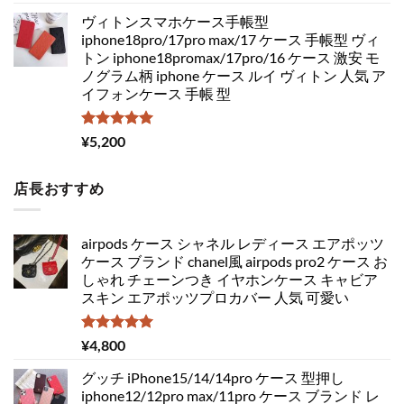
5.00
の評価
ヴィトンスマホケース手帳型
iphone18pro/17pro max/17 ケース 手帳型 ヴィ
トン iphone18promax/17pro/16 ケース 激安 モ
ノグラム柄 iphone ケース ルイ ヴィトン 人気 ア
イフォンケース 手帳 型
5段階中
¥
5,200
5.00
の評価
店長おすすめ
airpods ケース シャネル レディース エアポッツ
ケース ブランド chanel風 airpods pro2 ケース お
しゃれ チェーンつき イヤホンケース キャビア
スキン エアポッツプロカバー 人気 可愛い
5段階中
¥
4,800
5.00
の評価
グッチ iPhone15/14/14pro ケース 型押し
iphone12/12pro max/11pro ケース ブランド レ