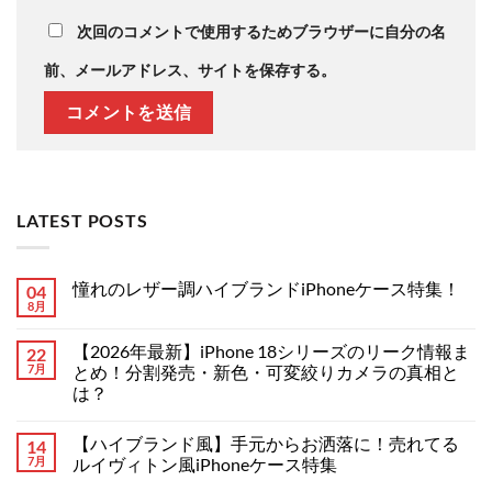
次回のコメントで使用するためブラウザーに自分の名
前、メールアドレス、サイトを保存する。
LATEST POSTS
憧れのレザー調ハイブランドiPhoneケース特集！
04
8月
憧
コ
れ
メ
の
ン
【2026年最新】iPhone 18シリーズのリーク情報ま
22
レ
ト
ザ
7月
は
とめ！分割発売・新色・可変絞りカメラの真相と
ー
ま
は？
調
だ
ハ
あ
【2026
コ
イ
り
年
メ
ブ
ま
【ハイブランド風】手元からお洒落に！売れてる
14
最
ン
ラ
せ
新】
ト
7月
ルイヴィトン風iPhoneケース特集
ン
ん
iPhone
は
ド
18
【ハ
ま
コ