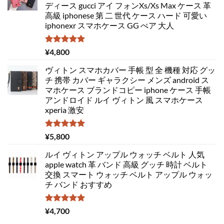
ディース gucci アイ フォンXs/Xs Max ケース 革
高級 iphonese 第 二 世代 ケース ハード 可愛い
iphonexr スマホケース GG ぺア 大人
5段階中
¥
4,800
5.00
の評価
ヴィトン スマホカバー 手帳 型 全 機種 対応 グッ
チ 携帯 カバー ギャラクシー メンズ android ス
マホケース ブランドコピー iphone ケース 手帳
アンドロイド ルイ ヴィトン 風 スマホケース
xperia 激安
5段階中
¥
5,800
5.00
の評価
ルイ ヴィトン アップル ウォッチ ベルト 人気
apple watch 革 バンド 高級 グッチ 時計 ベルト
交換 スマート ウォッチ ベルト アップル ウォッ
チ バンド おすすめ
5段階中
¥
4,700
5.00
の評価