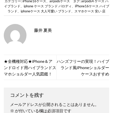
カテゴリー:
iPhone16ケース
、
airpodsケース
タグ:
airpods4 ケース ハ
イブランド
、
iphone ケース ブランド パロディ
、
iPhone16ケース ハイブ
ランド
、
iphoneケース 大人可愛い ブランド
、
スマホケース 安い 店
藤井 夏美
★全機種対応★iPhone＆ア
ハンズフリーの実現！ハイブ
ンドロイド用ハイブランドス
ランド風iPhoneショルダー
マホショルダー人気図鑑！
ケースおすすめ
コメントを残す
メールアドレスが公開されることはありません。
※
が付いている欄は必須項目です