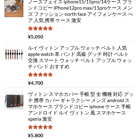
ノースフェイス iphone15/15pro/14ケース ブラ
ンドコピー iPhone12pro max/11proケース メン
ズ ファッション north face アイフォンケース ぺ
ア 人気 携帯 ケース 激安
5段階中
¥
5,050
5.00
の評価
ルイ ヴィトン アップル ウォッチ ベルト 人気
apple watch 革 バンド 高級 グッチ 時計 ベルト
交換 スマート ウォッチ ベルト アップル ウォッ
チ バンド おすすめ
5段階中
¥
4,700
5.00
の評価
ヴィトン スマホカバー 手帳 型 全 機種 対応 グッ
チ 携帯 カバー ギャラクシー メンズ android ス
マホケース ブランドコピー iphone ケース 手帳
アンドロイド ルイ ヴィトン 風 スマホケース
xperia 激安
5段階中
¥
5,800