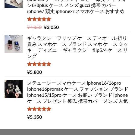
ン8/8plus ケース メンズ gucci 携帯 カバー
iphone7 頑丈 iphonexr スマホケース おすすめ
5段階中
元
現
¥
4,850
¥
3,050
5.00
の評価
の
在
ギャラクシー フリップ ケース ディオール 折り
価
の
畳み スマホケース ブランド スマホ ケース ミッ
格
価
キー ディズニー ギャラクシー flip5/4 ケース リ
は
格
ング
¥4,850
は
で
¥3,050
し
で
5段階中
¥
5,800
5.00
の評価
た。
す。
ステューシー スマホケース iphone16/16pro
iphone16promax ケース ファッション ブランド
iphone15/15pro ケース お揃い ブランド iphone
ケース プレゼント 彼氏 携帯カバー メンズ 人気
5段階中
¥
5,350
5.00
の評価