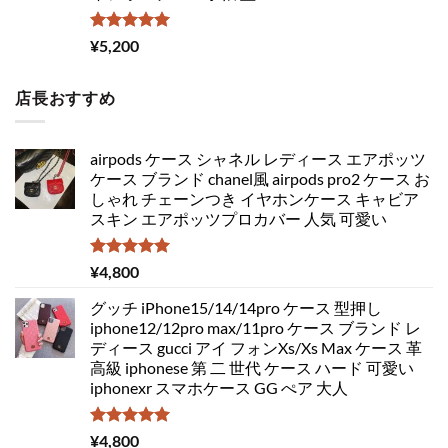
5段階中
¥
5,200
5.00
の評価
店長おすすめ
airpods ケース シャネル レディース エアポッツ
ケース ブランド chanel風 airpods pro2 ケース お
しゃれ チェーンつき イヤホンケース キャビア
スキン エアポッツプロカバー 人気 可愛い
5段階中
¥
4,800
5.00
の評価
グッチ iPhone15/14/14pro ケース 型押し
iphone12/12pro max/11pro ケース ブランド レ
ディース gucci アイ フォンXs/Xs Max ケース 革
高級 iphonese 第 二 世代 ケース ハード 可愛い
iphonexr スマホケース GG ぺア 大人
5段階中
¥
4,800