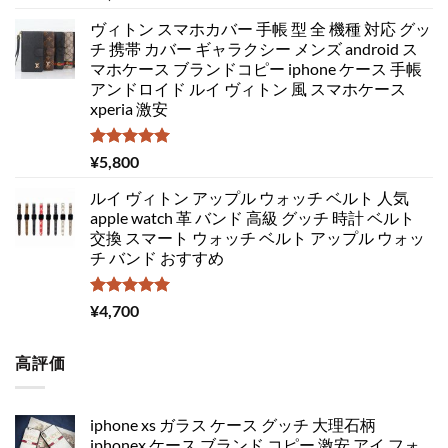
5.00
の評価
ヴィトン スマホカバー 手帳 型 全 機種 対応 グッ
チ 携帯 カバー ギャラクシー メンズ android ス
マホケース ブランドコピー iphone ケース 手帳
アンドロイド ルイ ヴィトン 風 スマホケース
xperia 激安
5段階中
¥
5,800
5.00
の評価
ルイ ヴィトン アップル ウォッチ ベルト 人気
apple watch 革 バンド 高級 グッチ 時計 ベルト
交換 スマート ウォッチ ベルト アップル ウォッ
チ バンド おすすめ
5段階中
¥
4,700
5.00
の評価
高評価
iphone xs ガラス ケース グッチ 大理石柄
iphonex ケース ブランド コピー 激安 アイ フォ