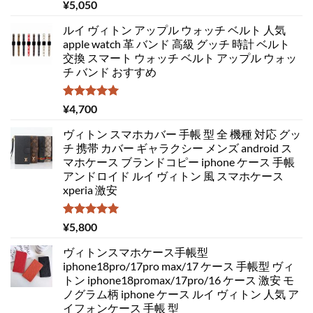
5段階中
¥
5,050
5.00
の評価
ルイ ヴィトン アップル ウォッチ ベルト 人気
apple watch 革 バンド 高級 グッチ 時計 ベルト
交換 スマート ウォッチ ベルト アップル ウォッ
チ バンド おすすめ
5段階中
¥
4,700
5.00
の評価
ヴィトン スマホカバー 手帳 型 全 機種 対応 グッ
チ 携帯 カバー ギャラクシー メンズ android ス
マホケース ブランドコピー iphone ケース 手帳
アンドロイド ルイ ヴィトン 風 スマホケース
xperia 激安
5段階中
¥
5,800
5.00
の評価
ヴィトンスマホケース手帳型
iphone18pro/17pro max/17 ケース 手帳型 ヴィ
トン iphone18promax/17pro/16 ケース 激安 モ
ノグラム柄 iphone ケース ルイ ヴィトン 人気 ア
イフォンケース 手帳 型