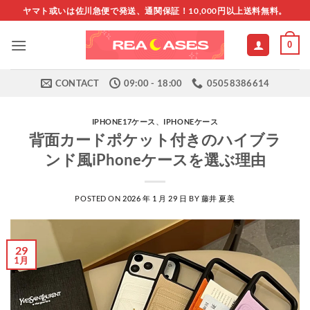
Skip
ヤマト或いは佐川急便で発送、通関保証！10,000円以上送料無料。
to
content
0
CONTACT
09:00 - 18:00
05058386614
IPHONE17ケース
、
IPHONEケース
背面カードポケット付きのハイブラ
ンド風iPhoneケースを選ぶ理由
POSTED ON
2026 年 1 月 29 日
BY
藤井 夏美
29
1月