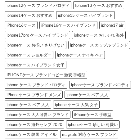
へ
3
iphone12ケース ブランド パロディ
Iphone13 ケース おすすめ
の
選
へ
の
iphone14ケース おすすめ
iphone15 ケース ハイブランド
iPhone16ケース
iPhone16ケース ハイブランド
iphone17 air
iphone17pro ケース ハイ ブランド
iphoneケース おしゃれ 海外
iphoneケース お揃い さりげない
iphoneケース カップル ブランド
iphoneケース ショルダー
iphoneケース ナイキ ペア
iphoneケース ハイブランド 女子
IPHONEケース ブランドコピー 激安 手帳型
iphone ケース ブランド パロディ
iphoneケース ブランド パロディ
iPhoneケース ブランド メンズ
iphoneケース ペア 大人
iphone ケース ペア 大人
iphone ケース 人気 女子
iphoneケース 大人可愛い ブランド
iPhoneケース 手帳型
iphoneケース 海外セレブ 2020
iphoneケース 珍しい 可愛い
iphoneケース 韓国 アイドル
magsafe 対応 ケース ブランド