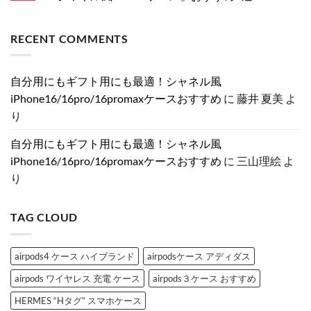
情
か
持
ま
は
報
ら
つ
毎
せ
ま
コ
ま
お
だ
日
ん
だ
メ
と
洒
け
の
あ
ン
RECENT COMMENTS
め！
落
で
お
り
ト
分
に！
気
し
ま
は
割
売
分
ゃ
せ
ま
発
れ
が
れ
ん
だ
売・
て
上
を
あ
自分用にもギフト用にも最適！シャネル風
新
る
が
格
り
色・
ル
る
上
ま
iPhone16/16pro/16promaxケースおすすめ
に
藤井 夏美
よ
可
イ
♡
げ
せ
変
ヴ
大
♡
ん
り
絞
ィ
人
大
り
ト
女
人
カ
ン
子
女
自分用にもギフト用にも最適！シャネル風
メ
風
に
子
ラ
iPhone
捧
が
iPhone16/16pro/16promaxケースおすすめ
に
三山理絵
よ
の
ケ
ぐ
と
真
ー
ス
き
り
相
ス
ト
め
と
特
ー
く
は？
集
ン
「シ
へ
へ
デ
ャ
TAG CLOUD
の
の
コ
ネ
ブ
ル
ラ
風
ン
iPhone
ド
ケ
airpods4 ケース ハイブランド
airpodsケース アディダス
iPhone
ー
ケ
ス」
airpods ワイヤレス 充電 ケース
airpods３ケース おすすめ
ー
お
ス
す
3
す
HERMES “Hタグ” スマホケース
選
め