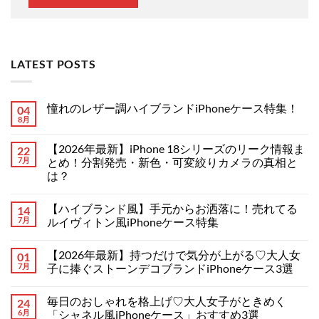
LATEST POSTS
憧れのレザー調ハイブランドiPhoneケース特集！
04
8月
憧
コ
れ
メ
の
ン
【2026年最新】iPhone 18シリーズのリーク情報ま
22
レ
ト
ザ
7月
は
とめ！分割発売・新色・可変絞りカメラの真相と
ー
ま
は？
調
だ
ハ
あ
【2026
コ
イ
り
年
メ
ブ
ま
【ハイブランド風】手元からお洒落に！売れてる
14
最
ン
ラ
せ
新】
ト
7月
ルイヴィトン風iPhoneケース特集
ン
ん
iPhone
は
ド
18
【ハ
ま
コ
iPhone
シ
イ
だ
メ
ケ
【2026年最新】持つだけで気分が上がる♡大人女
01
リ
ブ
あ
ン
ー
ー
ラ
り
ト
7月
子に捧ぐストーンデコブランドiPhoneケース3選
ス
ズ
ン
ま
は
特
の
ド
【2026
せ
ま
コ
集！
リ
風】
年
ん
だ
メ
へ
毎日のおしゃれを格上げ♡大人女子がときめく
24
ー
手
最
あ
ン
の
ク
元
新】
り
ト
6月
「シャネル風iPhoneケース」おすすめ3選