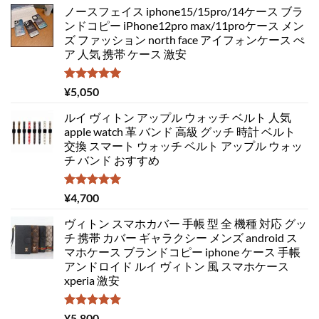
ノースフェイス iphone15/15pro/14ケース ブラ
ンドコピー iPhone12pro max/11proケース メン
ズ ファッション north face アイフォンケース ぺ
ア 人気 携帯 ケース 激安
5段階中
¥
5,050
5.00
の評価
ルイ ヴィトン アップル ウォッチ ベルト 人気
apple watch 革 バンド 高級 グッチ 時計 ベルト
交換 スマート ウォッチ ベルト アップル ウォッ
チ バンド おすすめ
5段階中
¥
4,700
5.00
の評価
ヴィトン スマホカバー 手帳 型 全 機種 対応 グッ
チ 携帯 カバー ギャラクシー メンズ android ス
マホケース ブランドコピー iphone ケース 手帳
アンドロイド ルイ ヴィトン 風 スマホケース
xperia 激安
5段階中
¥
5,800