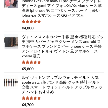
iphone12/12pro max/11pro ケース ブランド レ
ディース gucci アイ フォンXs/Xs Max ケース 革
高級 iphonese 第 二 世代 ケース ハード 可愛い
iphonexr スマホケース GG ぺア 大人
5段階中
¥
4,800
5.00
の評価
ヴィトン スマホカバー 手帳 型 全 機種 対応 グッ
チ 携帯 カバー ギャラクシー メンズ android ス
マホケース ブランドコピー iphone ケース 手帳
アンドロイド ルイ ヴィトン 風 スマホケース
xperia 激安
5段階中
¥
5,800
5.00
の評価
ルイ ヴィトン アップル ウォッチ ベルト 人気
apple watch 革 バンド 高級 グッチ 時計 ベルト
交換 スマート ウォッチ ベルト アップル ウォッ
チ バンド おすすめ
5段階中
¥
4,700
5.00
の評価