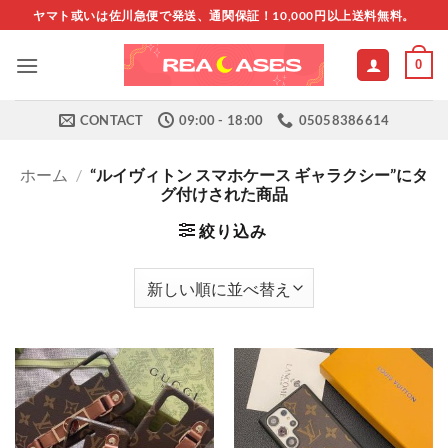
Skip
ヤマト或いは佐川急便で発送、通関保証！10,000円以上送料無料。
to
content
0
CONTACT
09:00 - 18:00
05058386614
ホーム
/
“ルイヴィトン スマホケース ギャラクシー”にタ
グ付けされた商品
絞り込み