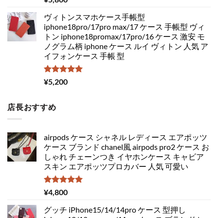
5.00
の評価
ヴィトンスマホケース手帳型
iphone18pro/17pro max/17 ケース 手帳型 ヴィ
トン iphone18promax/17pro/16 ケース 激安 モ
ノグラム柄 iphone ケース ルイ ヴィトン 人気 ア
イフォンケース 手帳 型
5段階中
¥
5,200
5.00
の評価
店長おすすめ
airpods ケース シャネル レディース エアポッツ
ケース ブランド chanel風 airpods pro2 ケース お
しゃれ チェーンつき イヤホンケース キャビア
スキン エアポッツプロカバー 人気 可愛い
5段階中
¥
4,800
5.00
の評価
グッチ iPhone15/14/14pro ケース 型押し