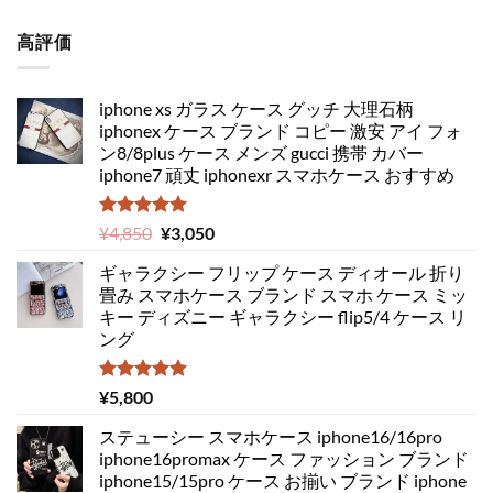
高評価
iphone xs ガラス ケース グッチ 大理石柄
iphonex ケース ブランド コピー 激安 アイ フォ
ン8/8plus ケース メンズ gucci 携帯 カバー
iphone7 頑丈 iphonexr スマホケース おすすめ
5段階中
元
現
¥
4,850
¥
3,050
5.00
の評価
の
在
ギャラクシー フリップ ケース ディオール 折り
価
の
畳み スマホケース ブランド スマホ ケース ミッ
格
価
キー ディズニー ギャラクシー flip5/4 ケース リ
は
格
ング
¥4,850
は
で
¥3,050
し
で
5段階中
¥
5,800
5.00
の評価
た。
す。
ステューシー スマホケース iphone16/16pro
iphone16promax ケース ファッション ブランド
iphone15/15pro ケース お揃い ブランド iphone