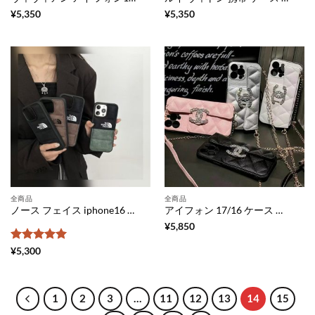
¥
5,350
¥
5,350
全商品
全商品
ノース フェイス iphone16 ケース ダウン iphone16pro/16promax ケース メンズ ブランド アイホン ケース 流行り アイフォン15/14 ケース 韓国 人気 north face スマホカバー
アイフォン 17/16 ケース ハイ ブランド iphone17pro/16pro/15pro ケース シャネル パロディ スマホ ショルダー ストラップ ブランド iphone16promax/15/14 ケース カード 収納 背面 スマホケース 大人 女子 人気
¥
5,850
5段階中
5
の
¥
5,300
評価
1
2
3
…
11
12
13
14
15