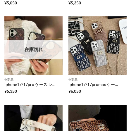
¥
5,050
¥
5,350
在庫切れ
全商品
全商品
iphone17/17pro ケース レザー ブランド ルイ ヴィトン 携帯 ケース iphone16pro/15promax ケース ハイブランド 安い モノグラム 柄 スマホケース 海外 人気 iphone14/13 ケース
iphone17/17promax ケース チェーン ストラップ iphone16pro/15pro ケース 斜 めがけ ブランド dior パロディ iphone ケース iphone15/14/13ケース ショルダー 人気 アイフォン ケース カード ポケット付き スマホケース コーチ
¥
5,350
¥
6,050