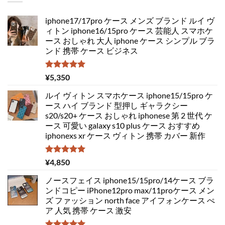
iphone17/17pro ケース メンズ ブランド ルイ ヴ
ィトン iphone16/15pro ケース 芸能人 スマホケ
ース おしゃれ 大人 iphone ケース シンプル ブラ
ンド 携帯 ケース ビジネス
5段階中
¥
5,350
5.00
の評価
ルイ ヴィトン スマホケース iphone15/15pro ケ
ース ハイ ブランド 型押し ギャラクシー
s20/s20+ ケース おしゃれ iphonese 第 2 世代 ケ
ース 可愛い galaxy s10 plus ケース おすすめ
iphonexs xr ケース ヴィトン 携帯 カバー 新作
5段階中
¥
4,850
5.00
の評価
ノースフェイス iphone15/15pro/14ケース ブラ
ンドコピー iPhone12pro max/11proケース メン
ズ ファッション north face アイフォンケース ぺ
ア 人気 携帯 ケース 激安