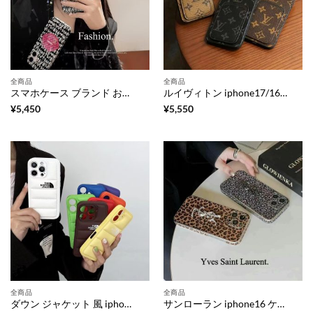
全商品
全商品
スマホケース ブランド おしゃれ iphone16/16pro ケース 人気 ブランド 女性 30 代 ヴィトン風 アイフォン15pro/15promaxケース iphone15/14/13 ケース 個性 的 ブランド スマホ ストラップ 付き ケース
ルイヴィトン iphone17/16/15ケース カード 入れ スマホケース 背面収納 ヴィトン 風 iphone17pro/16promax ケース iphone16pro/15/14 ケース ハイ ブランド メンズ ビジネス 携帯 ケース
¥
5,450
¥
5,550
全商品
全商品
ダウン ジャケット 風 iphone16 ケース ザ ノースフェイス iphone16pro/16plusケース iphone15/14 ケース ペア 大人 ブランド スマホケース ノース フェイス ダウン iphone ケース 冬
サンローラン iphone16 ケース iphone16pro/16promax ケース レディース ブランド iphone15 15pro ケース ハイブランド iphone14promax ヒョウ 柄 ケース 海外 人気 スマホケース