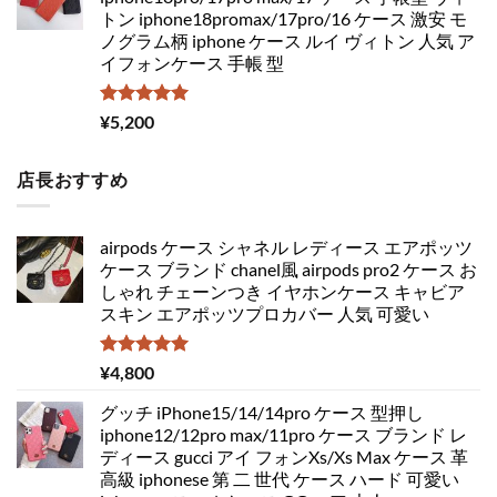
トン iphone18promax/17pro/16 ケース 激安 モ
ノグラム柄 iphone ケース ルイ ヴィトン 人気 ア
イフォンケース 手帳 型
5段階中
¥
5,200
5.00
の評価
店長おすすめ
airpods ケース シャネル レディース エアポッツ
ケース ブランド chanel風 airpods pro2 ケース お
しゃれ チェーンつき イヤホンケース キャビア
スキン エアポッツプロカバー 人気 可愛い
5段階中
¥
4,800
5.00
の評価
グッチ iPhone15/14/14pro ケース 型押し
iphone12/12pro max/11pro ケース ブランド レ
ディース gucci アイ フォンXs/Xs Max ケース 革
高級 iphonese 第 二 世代 ケース ハード 可愛い