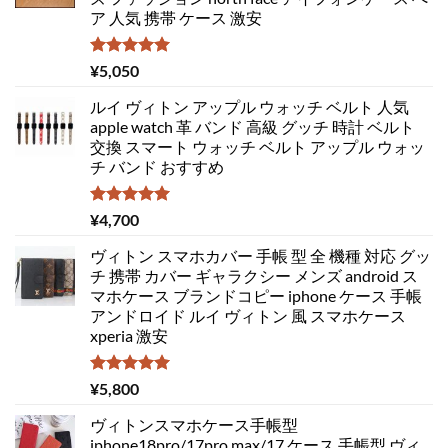
ア 人気 携帯 ケース 激安
5段階中
¥
5,050
5.00
の評価
ルイ ヴィトン アップル ウォッチ ベルト 人気
apple watch 革 バンド 高級 グッチ 時計 ベルト
交換 スマート ウォッチ ベルト アップル ウォッ
チ バンド おすすめ
5段階中
¥
4,700
5.00
の評価
ヴィトン スマホカバー 手帳 型 全 機種 対応 グッ
チ 携帯 カバー ギャラクシー メンズ android ス
マホケース ブランドコピー iphone ケース 手帳
アンドロイド ルイ ヴィトン 風 スマホケース
xperia 激安
5段階中
¥
5,800
5.00
の評価
ヴィトンスマホケース手帳型
iphone18pro/17pro max/17 ケース 手帳型 ヴィ