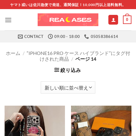
Skip
ヤマト或いは佐川急便で発送、通関保証！10,000円以上送料無料。
to
content
0
CONTACT
09:00 - 18:00
05058386614
ホーム
/
“IPHONE16 PRO ケース ハイブランド”にタグ付
けされた商品
/
ページ 14
絞り込み