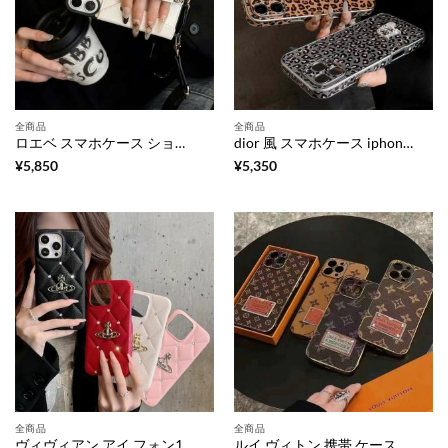
全商品
全商品
ロエベ スマホケース ショルダー iphone16/16pro ケース ショルダー ブランド iphone16promax カード 収納 ケース スマホバンド 付き ケース スマホ ショルダー ママ 人気
dior 風 スマホケース iphone16/16pro ヒョウ 柄 ケース iphone ケース 人気 ブランド 女性 40 代 アイホン15promax/16promax ケース 流行り iphoneケース 革 ブランド レディース
¥
5,850
¥
5,350
全商品
全商品
ヴィヴィアン アイ フォン17/16 ケース スマホ レザー ケース iphone16plus/16pro キルティング ケース iphone17promax/16promax ケース 人気 ブランド 女子 携帯カバー ハイブランド
ルイ ヴィトン 携帯 ケース iphone17 ケース おしゃれ メンズ iphone17air/16plus ケース ビジネス ブランド ヴィトン 風 iphone16promax/15 ケース スマホケース ハイブランド 安い