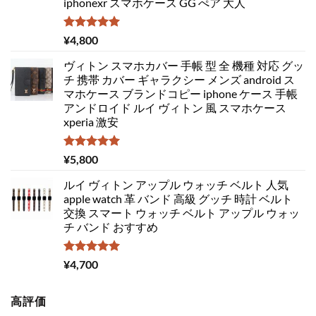
iphonexr スマホケース GG ぺア 大人
5段階中
¥
4,800
5.00
の評価
ヴィトン スマホカバー 手帳 型 全 機種 対応 グッ
チ 携帯 カバー ギャラクシー メンズ android ス
マホケース ブランドコピー iphone ケース 手帳
アンドロイド ルイ ヴィトン 風 スマホケース
xperia 激安
5段階中
¥
5,800
5.00
の評価
ルイ ヴィトン アップル ウォッチ ベルト 人気
apple watch 革 バンド 高級 グッチ 時計 ベルト
交換 スマート ウォッチ ベルト アップル ウォッ
チ バンド おすすめ
5段階中
¥
4,700
5.00
の評価
高評価