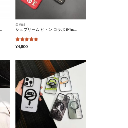
全商品
イフォン16pro max ケース タッセル付き GUCCI iphone16/15 ケース キルティング iphone14 スマホケース ラムスキン レディース
シュプリーム ビトン コラボ iPhone15/15pro ケース 水 波紋 アイフォン14pro max ケース エピ supreme ヴィトン iPhone xs max 携帯ケース ぺア 人気 iPhone xr 保護カバー 耐衝撃
5段階中
5
の
¥
4,800
評価