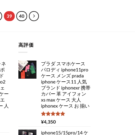
39
40
高評価
ャネ
プラダ スマホケース
アポ
パロディ iphone11pro
ド
ケース メンズ prada
ro2
iphone ケース11 人気
チェ
ブランド iphonexr 携帯
ケー
カバー 革 アイフォン
 エ
xs max ケース 大人
 人
iphonex ケース お 揃い
5段階中
¥
4,350
5.00
の評価
iphone15/15pro/14 ケ