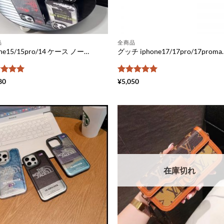
品
全商品
iphone15/15pro/14 ケース ノースフェイス クロット iphone12pro max/11 ケース 芸能人 メンズ スマホケース ハイブランド 安い アイフォンケース お揃い the north face ロゴ 携帯ケース 薄い 丈夫
グッチ iphone17/17pro/17promaxケース 手帳型 ブランド 人気 ア
階中
5
の
5段階中
5
の
80
¥
5,050
価
評価
在庫切れ