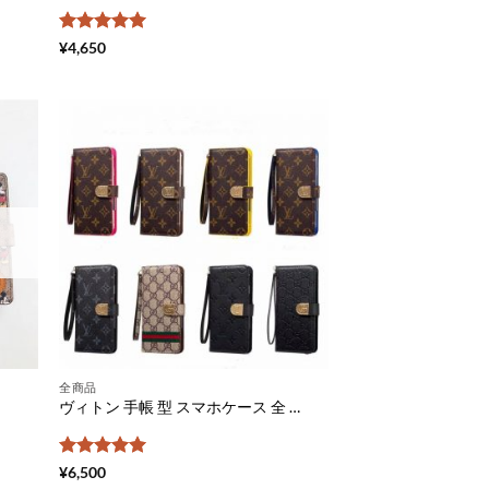
5段階中
5
の
¥
4,650
評価
全商品
ヴィトン 手帳 型 スマホケース 全 機種 対応 xperia ケース おしゃれ ギャラクシーケース かわいい アンドロイド スマホケース gucci コピー エクスペリア 携帯 カバー aquos センス 3 iphone ケース 手帳 メンズ 激安
5段階中
5
の
¥
6,500
評価