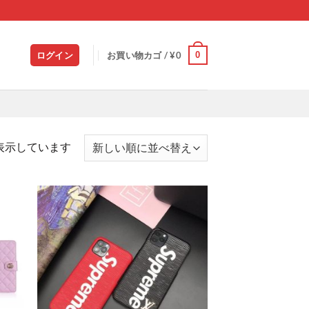
0
ログイン
お買い物カゴ /
¥
0
新
7を表示しています
し
い
順