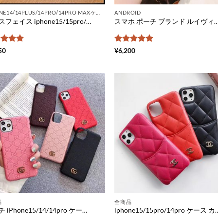
IPHONE14/14PLUS/14PRO/14PRO MAXケース
ANDROID
ノースフェイス iphone15/15pro/14ケース ブランドコピー iPhone12pro max/11proケース メンズ ファッション north face アイフォンケース ぺア 人気 携帯 ケース 激安
スマホ ポーチ ブランド ルイヴィトン ショルダー バッグ レディース ヴィトン スマホケース 背面 収納 全機種
階中
5
の
5段階中
5
の
50
¥
6,200
価
評価
品
全商品
グッチ iPhone15/14/14pro ケース 型押し iphone12/12pro max/11pro ケース ブランド レディース gucci アイ フォンXs/Xs Max ケース 革 高級 iphonese 第 二 世代 ケース ハード 可愛い iphonexr スマホケース GG ぺア 大人
iphone15/15pro/14pro ケース カード 収納 シャネルマトラッセ アイフォンケース13/11 chanel パロディ iphone xr