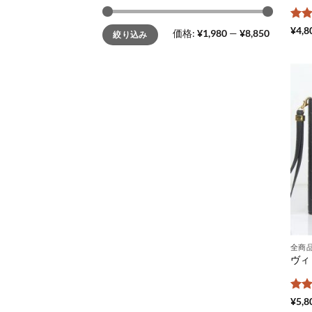
最
最
5段
¥
4,8
価格:
¥1,980
—
¥8,850
絞り込み
低
高
評
価
価
格
格
全商
5段
¥
5,8
評