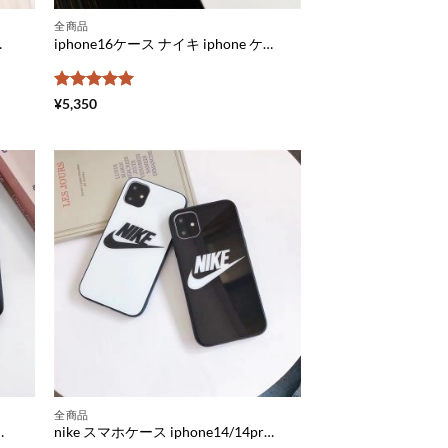
全商品
対応 スマホ ポシェット 革 おすすめ
iphone16ケース ナイキ iphone ケース アイフォン15/14ケース ぺア 韓国 人気 アイフォンケースシンプル 頑丈
5段階中
5
の
¥
5,350
評価
全商品
 ケース ブランド レディース iphone x xs ケース かわいい iphone xs max 携帯 ケース 革 安い
nike スマホケース iphone14/14pro ガラス ケース メンズ iphone11ケース ナイキ ペア アイフォン Xs Max ケース 人気 iphone Xr ケース お 揃い シンプル iphone xr スマホケース 安い