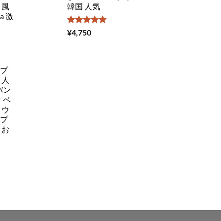
 風
韓国 人気
a 激
5段階中
¥
4,750
5.00
の評価
ップ
 人
 バン
 ベ
 ウ
ップ
 お