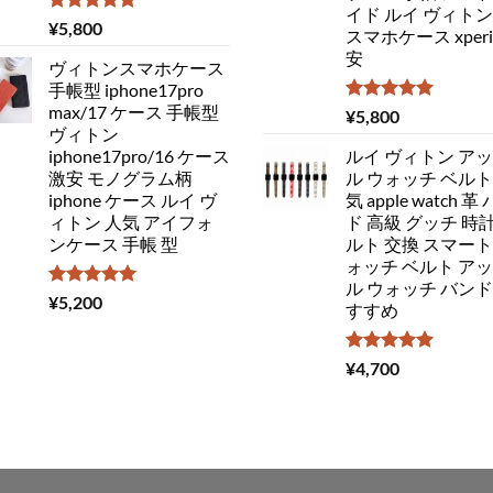
イド ルイ ヴィトン
5段階中
¥
5,800
スマホケース xperi
5.00
の評価
安
ヴィトンスマホケース
手帳型 iphone17pro
max/17 ケース 手帳型
5段階中
¥
5,800
5.00
の評価
ヴィトン
iphone17pro/16 ケース
ルイ ヴィトン ア
激安 モノグラム柄
ル ウォッチ ベルト
iphone ケース ルイ ヴ
気 apple watch 革
ィトン 人気 アイフォ
ド 高級 グッチ 時計
ンケース 手帳 型
ルト 交換 スマート
ォッチ ベルト ア
ル ウォッチ バンド
5段階中
¥
5,200
すすめ
5.00
の評価
5段階中
¥
4,700
5.00
の評価