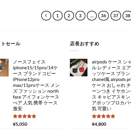
1
2
3
…
36
37
38
ットセール
店長おすすめ
ノースフェイス
airpods ケース シ
iphone15/15pro/14ケ
ル レディース エ
ース ブランドコピー
ッツケース ブラン
iPhone12pro
chanel風 airpods p
max/11proケース メン
ケース おしゃれ 
ズ ファッション north
ーンつき イヤホン
face アイフォンケース
ス キャビアスキン
ぺア 人気 携帯 ケース
アポッツプロカバー
激安
気 可愛い
5段階中
5段階中
¥
5,050
¥
4,800
5.00
の評価
5.00
の評価