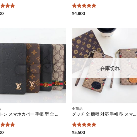
階中
5
の
5段階中
00
¥
4,800
価
4.86
の評価
在庫切れ
品
全商品
ヴィトン スマホカバー 手帳 型 全 機種 対応 グッチ 携帯 カバー ギャラクシー メンズ android スマホケース ブランドコピー iphone ケース 手帳 アンドロイド ルイ ヴィトン 風 スマホケース xperia 激安
グッチ 全 機種 対応 手帳 型 スマホケース gucci ミッキー エクスペリア 携帯 カバー 人気 galaxy s20 ケース ディズニー かわいい アイフォンケース11pro 手帳 ぺア android スマホケースおすすめ
階中
5
の
5段階中
5
の
00
¥
5,500
価
評価