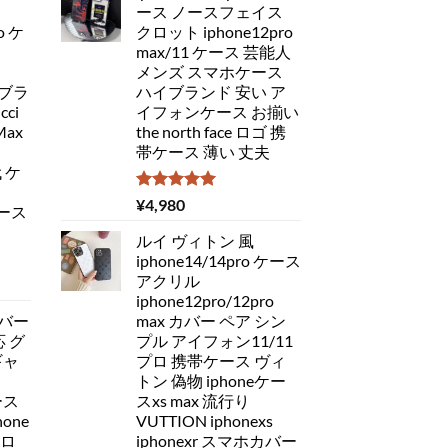
ース ノースフェイス
o ケ
クロット iphone12pro
max/11 ケース 芸能人
メンズ スマホケース
 ブラ
ハイブランド 安い ア
ci
イフォンケース お揃い
Max
the north face ロゴ 携
帯ケース 薄い 丈夫
代 ケ
5段階中
¥
4,980
ケース
5.00
の評価
ルイ ヴィトン 風
iphone14/14pro ケース
アクリル
iphone12pro/12pro
バー
max カバー ペア シン
応 グ
プル アイフォン11/11
ギャ
プロ 携帯ケース ヴィ
トン 偽物 iphoneケー
ース
スxs max 流行り
one
VUTTION iphonexs
ドロ
iphonexr スマホカバー