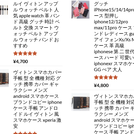
ルイ ヴィトン アップ
グッチ
ル ウォッチ ベルト 人
iPhone15/14/14pr
気 apple watch 革 バン
ース 型押し
ド 高級 グッチ 時計 ベ
iphone12/12pro
ルト 交換 スマート ウ
max/11pro ケース
ォッチ ベルト アップ
ンド レディース guc
ル ウォッチ バンド お
アイ フォンXs/Xs 
すすめ
ケース 革 高級
iphonese 第 二 世
ース ハード 可愛い
5段階中
¥
4,700
iphonexr スマホ
5.00
の評価
GG ぺア 大人
ヴィトン スマホカバー
手帳 型 全 機種 対応 グ
ッチ 携帯 カバー ギャ
5段階中
¥
4,800
5.00
の評価
ラクシー メンズ
android スマホケース
ヴィトン スマホカ
ブランドコピー iphone
手帳 型 全 機種 対
ケース 手帳 アンドロ
ッチ 携帯 カバー 
イド ルイ ヴィトン 風
ラクシー メンズ
スマホケース xperia 激
android スマホケ
安
ブランドコピー iph
ケース 手帳 アン