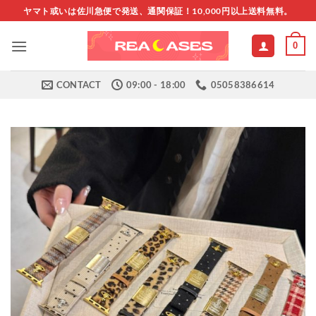
Skip
ヤマト或いは佐川急便で発送、通関保証！10,000円以上送料無料。
to
content
0
CONTACT
09:00 - 18:00
05058386614