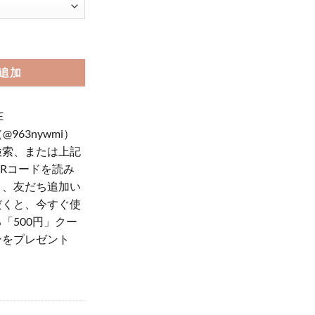
a 偽物 アイフォン14pro maxケース プラダ メンズ iphone13pro max/12
追加
E
（@963nywmi）
検索、または上記
QRコードを読み
り、友だち追加い
だくと、今すぐ使
「500円」クー
ンをプレゼント
！