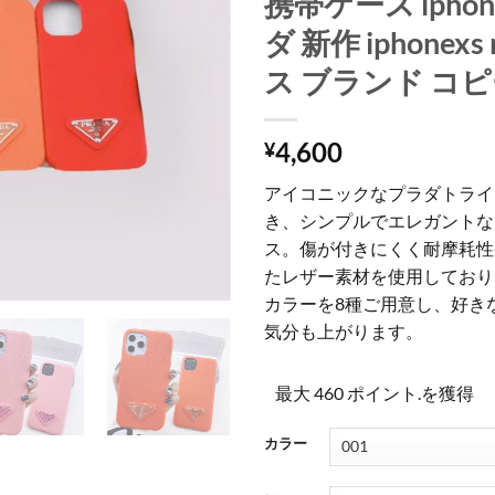
携帯ケース iphon
ダ 新作 iphonexs
ス ブランド コ
4,600
¥
アイコニックなプラダトライ
き、シンプルでエレガントなiP
ス。傷が付きにくく耐摩耗性
たレザー素材を使用しており
カラーを8種ご用意し、好き
気分も上がります。
最大 460 ポイント.を獲得
カラー