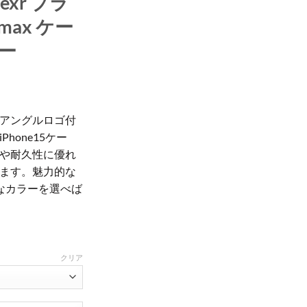
exr プラ
 max ケー
ピー
アングルロゴ付
hone15ケー
や耐久性に優れ
ます。魅力的な
なカラーを選べば
クリア