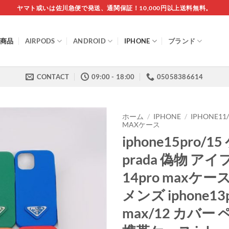
ヤマト或いは佐川急便で発送、通関保証！10,000円以上送料無料。
商品
AIRPODS
ANDROID
IPHONE
ブランド
CONTACT
09:00 - 18:00
05058386614
ホーム
/
IPHONE
/
IPHONE11
MAXケース
iphone15pro/1
prada 偽物 ア
14pro maxケー
メンズ iphone13
max/12 カバー 