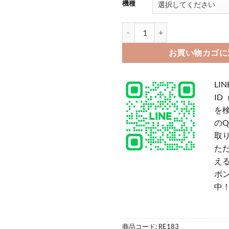
機種
iphone15pro/15 ケース prad
お買い物カゴに
LIN
ID
を
の
取
た
える
ポ
中
商品コード:
RE183